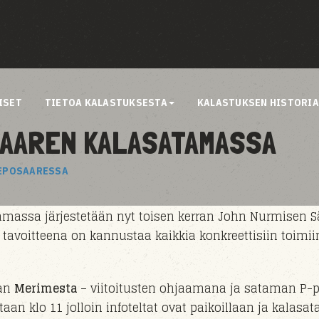
ISET
TIETOA KALASTUKSESTA
KALASTUKSEN HISTORI
SAAREN KALASATAMASSA
REPOSAARESSA
massa järjestetään nyt toisen kerran
John Nurmisen S
 tavoitteena on kannustaa kaikkia konkreettisiin toimii
aan
Merimesta
– viitoitusten ohjaamana ja sataman P-p
ataan klo 11 jolloin infoteltat ovat paikoillaan ja kala