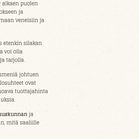
2 alkaen puolen
tokseen ja
umaan veneisiin ja
 etenkin silakan
a voi olla
 tarjolla.
ymmeniä johtuen
losuhteet ovat
hoava tuottajahinta
uksia.
suuskunnan
ja
n, mitä saaliille