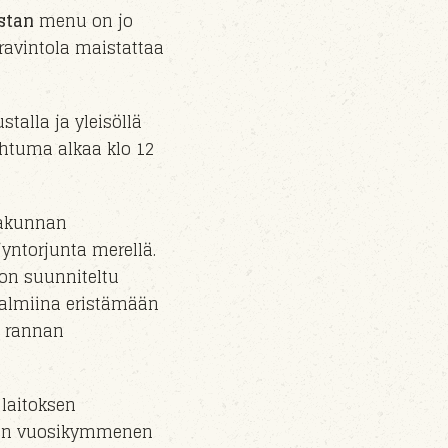
stan
menu on jo
ravintola maistattaa
ustalla
ja yleisöllä
ahtuma alkaa klo
12
akunnan
jyntorjunta m
erel
lä.
on suunniteltu
 valmiina eristämään
n rannan
 laitoksen
en vuosikymmenen