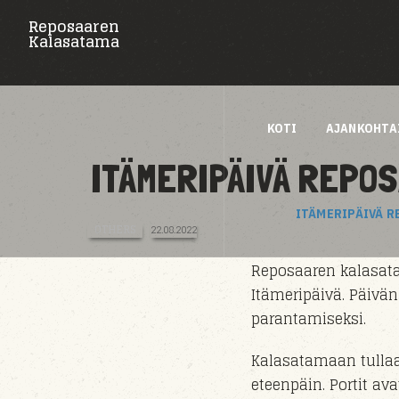
Reposaaren
Kalasatama
KOTI
AJANKOHTA
ITÄMERIPÄIVÄ REPO
ITÄMERIPÄIVÄ 
OTHERS
22.08.2022
Reposaaren kalasata
Itämeripäivä. Päivän
parantamiseksi.
Kalasatamaan tull
eteenpäin. Portit av