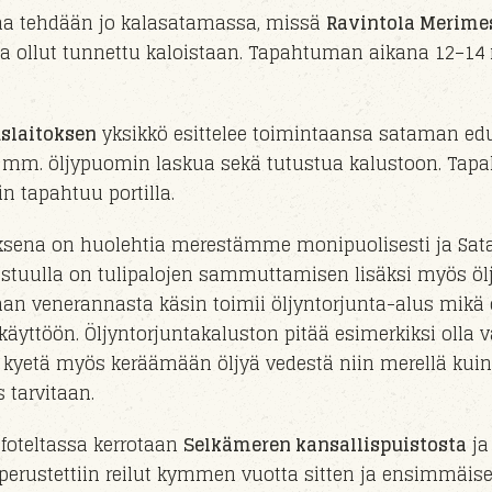
kaa tehdään jo kalasatamassa, missä
Ravintola Merime
 ollut tunnettu kaloistaan. Tapahtuman aikana 12–14 
slaitoksen
yksikkö
esittelee toimintaansa sataman ed
a mm. öljypuomin laskua
sekä tutustua kalustoon
. Tap
n tapahtuu
portil
la
.
uksena on huolehtia merestämme monipuolisesti ja
Sat
stuull
a on
tulipaloj
en sammuttamisen lisäksi myös öl
man veneran
nasta
käsin toimii
öljyntorjunta-alus
mikä 
ikäyttöön.
Öljyntorjuntakaluston pitää esimerkiksi olla
kyetä myös keräämään öljyä vedestä niin merellä kui
os tarvitaan.
foteltassa kerrotaan
Selkämeren kansallispuistosta
ja
perust
ettiin reilut kymmen vuotta sitten ja e
nsimmäis