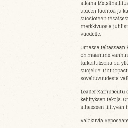
aikana Metsähallitu
alueen luontoa ja ka
suosiotaan tasaisest
merkkivuosia juhlis
vuo
delle
.
Omassa teltassaan k
on maamme vanhin lin
tarkoituksena on yll
suojelua. Lintuopast
soveltuvuudesta vaik
Leader Karhuseutu
o
kehityksen tekoja. O
aiheeseen liittyvän
Valokuvia Reposaares