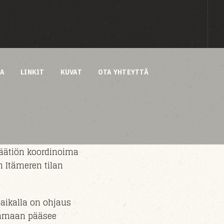
AA
LINKIT
KUVAT
OTA YHTEYTTÄ
äätiön koordinoima
n Itämeren tilan
aikalla on ohjaus
satamaan pääsee