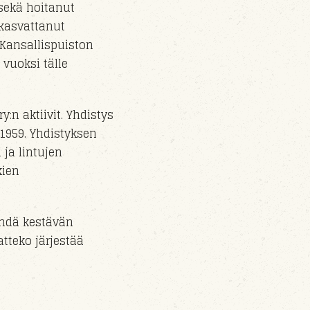
sekä hoitanut
 kasvattanut
 Kansallispuiston
vuoksi
tälle
ry
:n aktiivit.
Yhdistys
.1959. Yhdistyksen
 ja lintujen
kien
ehdä kestävän
tteko järjestää