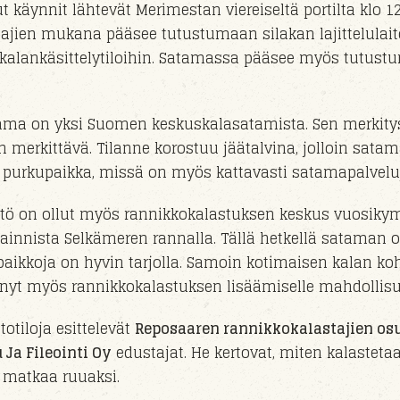
 käynnit lähtevät Merimestan viereiseltä portilta klo 1
stajien mukana pääsee tutustumaan silakan lajittelulai
 kalankäsittelytiloihin. Satamassa pääsee myös tutust
ma on yksi Suomen keskuskalasatamista. Sen merkitys
n merkittävä. Tilanne korostuu jäätalvina, jolloin satam
purkupaikka, missä on myös kattavasti satamapalveluja
tö on ollut myös rannikkokalastuksen keskus vuosik
ainnista Selkämeren rannalla. Tällä hetkellä sataman o
aikkoja on hyvin tarjolla. Samoin kotimaisen kalan ko
t nyt myös rannikkokalastuksen lisäämiselle mahdollisu
otiloja esittelevät
Reposaaren rannikkokalastajien o
 Ja Fileointi Oy
edustajat. He kertovat, miten kalastetaa
 matkaa ruuaksi.