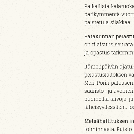
Paikallista kalaruo
parikymmentä vuotta
paistettua silakkaa.
Satakunnan pelastu
on tilaisuus seurat
ja opastus
tarkemmi
Itämeripäivän ajat
pelastuslaitoksen va
Meri-Porin paloase
saaristo- ja avomer
puomeilla laivoja,
ja
läheisyydessäkin
, j
Metsähallituksen
in
toiminnasta. Puisto