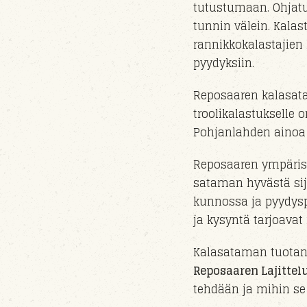
tutustumaan. Ohjatut
tunnin välein. Kala
rannikkokalastajien
pyydyksiin.
Reposaaren kalasata
troolikalastukselle o
Pohjanlahden ainoa 
Reposaaren ympäris
sataman hyvästä sij
kunnossa ja pyydysp
ja kysyntä tarjoava
Kalasataman tuotant
Reposaaren Lajittelu
tehdään ja mihin se