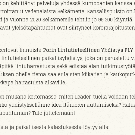
s on kehittänyt palveluja yhdessä kumppanien kanssa 
rtoittanut vedenalaista Selkämerta. Kansallispuisto on
i ja vuonna 2020 Selkämerelle tehtiin jo 99 300 käyntiä.
tavat yleisötapahtumat
ovat
siirty
neet
kororarajoitusten
ertovat linnuista
Porin Lintutieteellinen Yhdistys PLY
tutieteellinen paikallisyhdistys, joka on perustettu v
äpitää lintuharrastusta sekä edistää alan tutkimustyötä
uksen ohella tietoa saa erilaisten kiikarien ja kaukoput
kapa harrastusta alkaville.
n mukana kertomassa, miten Leader-tuella voidaan t
nko yhdistyksellänne idea Itämeren auttamiseksi? Halua
 tapahtuman? Tule juttelemaan!
ta ja paikallisesta kalastuksesta löytyy alta: