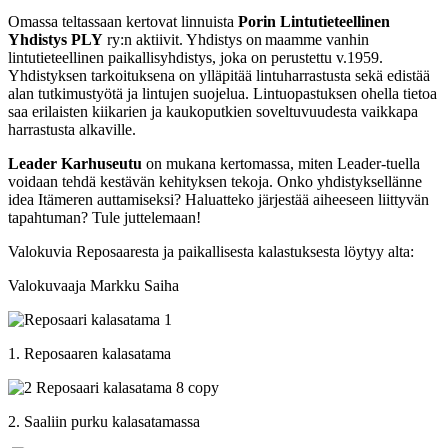
Omassa teltassaan kertovat linnuista
Porin Lintutieteellinen
Yhdistys PLY
ry
:n aktiivit.
Yhdistys on maamme vanhin
lintutieteellinen paikallisyhdistys, joka on perustettu v.1959.
Yhdistyksen tarkoituksena on ylläpitää lintuharrastusta sekä edistää
alan tutkimustyötä ja lintujen suojelua. Lintuopastuksen ohella tietoa
saa erilaisten kiikarien ja kaukoputkien soveltuvuudesta vaikkapa
harrastusta alkaville.
Leader Karhuseutu
on mukana kertomassa, miten Leader-tuella
voidaan tehdä kestävän kehityksen tekoja. Onko yhdistyksellänne
idea Itämeren auttamiseksi? Haluatteko järjestää aiheeseen liittyvän
tapahtuman? Tule juttelemaan!
Valokuvia Reposaaresta ja paikallisesta kalastuksesta löytyy alta:
Valokuvaaja Markku Saiha
1. Reposaaren kalasatama
2. Saaliin purku kalasatamassa