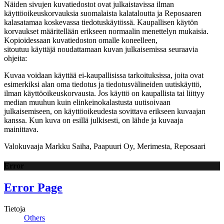
Näiden sivujen kuvatiedostot ovat julkaistavissa ilman
käyttöoikeuskorvauksia suomalaista kalataloutta ja Reposaaren
kalasatamaa koskevassa tiedotuskäytössä. Kaupallisen käytön
korvaukset määritellään erikseen normaalin menettelyn mukaisia.
Kopioidessaan kuvatiedoston omalle koneelleen,
sitoutuu käyttäjä noudattamaan kuvan julkaisemissa seuraavia
ohjeita:
Kuvaa voidaan käyttää ei-kaupallisissa tarkoituksissa, joita ovat
esimerkiksi alan oma tiedotus ja tiedotusvälineiden uutiskäyttö,
ilman käyttöoikeuskorvausta. Jos käyttö on kaupallista tai liittyy
median muuhun kuin elinkeinokalastusta uutisoivaan
julkaisemiseen, on käyttöoikeudesta sovittava erikseen kuvaajan
kanssa. Kun kuva on esillä julkisesti, on lähde ja kuvaaja
mainittava.
Valokuvaaja Markku Saiha, Paapuuri Oy, Merimesta, Reposaari
Error
Error Page
Tietoja
Others