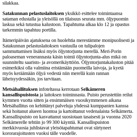
silakkaa.
Satakunnan pelastuslaitoksen
yksikkö
esittelee toimintaansa
sataman edustalla
ja yleisöllä on tilaisuus seurata mm. öljypuomin
laskua
sekä tutustua kalustoon
. Tapahtuma alkaa klo
12 ja opastus
tarkemmin tapahtuu
portil
la
.
Itämeripäivän ajatuksena on huolehtia merestämme monipuolisesti ja
Satakunnan pelastuslaitoksen vastuull
a on
tulipaloj
en
sammuttamisen lisäksi myös öljyntorjunta m
erel
lä.
Meri-Porin
paloaseman veneran
nasta
käsin toimii
öljyntorjunta-alus
mikä on
suunniteltu saaristo- ja avomerikäyttöön.
Öljyntorjuntakaluston pitää
esimerkiksi olla valmiina eristämään puomeilla laivoja,
ja
kyetä
myös keräämään öljyä vedestä niin merellä kuin rannan
läheisyydessäkin
, jos tarvitaan.
Metsähallituksen
infoteltassa kerrotaan
Selkämeren
kansallispuistosta
ja laitoksen toiminnasta. Puisto
perust
ettiin reilut
kymmen vuotta sitten ja e
nsimmäisen vuosikymmenen aikana
Metsähallitus on kehittänyt palveluja yhdessä kumppanien kanssa
sekä hoitanut alueen luontoa ja kartoittanut vedenalaista Selkämerta.
Kansallispuisto on kasvattanut suosiotaan tasaisesti ja vuonna 2020
Selkämerelle tehtiin jo 99 300 käyntiä. Kansallispuiston
merkkivuosia juhlistavat yleisötapahtumat
ovat
siirty
neet
kororarajoitusten
vuoksi
tälle
vuo
delle
.