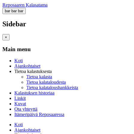
Reposaaren Kalasatama
bar
bar
bar
Sidebar
×
Main menu
Koti
Ajankohtaiset
Tietoa kalastuksesta
Tietoa kalasta
Tietoa kalataloudesta
Tietoa kalataloushankkeista
Kalastuksen historiaa
Linkit
Kuvat
Ota yhteyttä
Itämeripäivä Reposaaressa
Koti
Ajankohtaiset