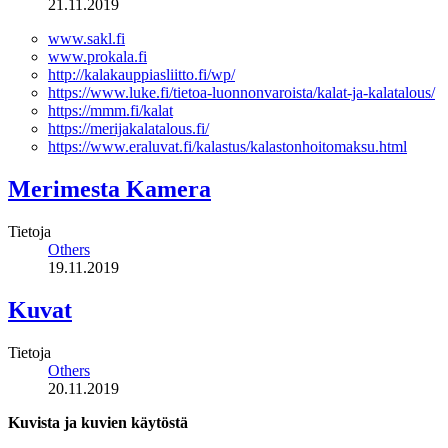
21.11.2019
www.sakl.fi
www.prokala.fi
http://kalakauppiasliitto.fi/wp/
https://www.luke.fi/tietoa-luonnonvaroista/kalat-ja-kalatalous/
https://mmm.fi/kalat
https://merijakalatalous.fi/
https://www.eraluvat.fi/kalastus/kalastonhoitomaksu.html
Merimesta Kamera
Tietoja
Others
19.11.2019
Kuvat
Tietoja
Others
20.11.2019
Kuvista ja kuvien käytöstä