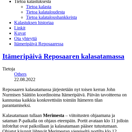
Tietoa kalastuksesta
Tietoa kalasta
Tietoa kalataloudesta
Tietoa kalataloushankkeista
Kalastuksen historiaa
Linkit
Kuvat
Ota yhteyttä
Itämeripäivä Reposaaressa
Itämeripäivä Reposaaren kalasatamassa
Tietoja
Others
22.08.2022
Reposaaren kalasatamassa järjestetään nyt toisen kerran
John
Nurmisen Säätiön koordinoima Itämeripäivä. Päivän tavoitteena on
kannustaa kaikkia konkreettisiin toimiin Itämeren tilan
parantamiseksi.
Kalasatamaan tullaan
Merimesta
– viitoitusten ohjaamana ja
sataman P-paikalla on ohjaus eteenpäin. Portit avataan klo 11 jolloin
infoteltat ovat paikoillaan ja kalasatamaan pääsee tutustumaan.
Ohjatut käynnit lähtevät Merimestan viereiseltä portilta klo 12