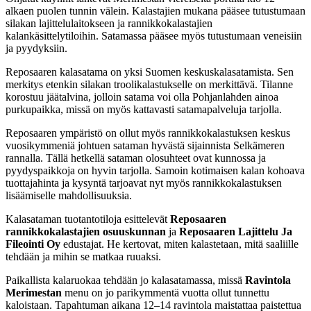
alkaen puolen tunnin välein. Kalastajien mukana pääsee tutustumaan
silakan lajittelulaitokseen ja rannikkokalastajien
kalankäsittelytiloihin. Satamassa pääsee myös tutustumaan veneisiin
ja pyydyksiin.
Reposaaren kalasatama on yksi Suomen keskuskalasatamista. Sen
merkitys etenkin silakan troolikalastukselle on merkittävä. Tilanne
korostuu jäätalvina, jolloin satama voi olla Pohjanlahden ainoa
purkupaikka, missä on myös kattavasti satamapalveluja tarjolla.
Reposaaren ympäristö on ollut myös rannikkokalastuksen keskus
vuosikymmeniä johtuen sataman hyvästä sijainnista Selkämeren
rannalla. Tällä hetkellä sataman olosuhteet ovat kunnossa ja
pyydyspaikkoja on hyvin tarjolla. Samoin kotimaisen kalan kohoava
tuottajahinta ja kysyntä tarjoavat nyt myös rannikkokalastuksen
lisäämiselle mahdollisuuksia.
Kalasataman tuotantotiloja esittelevät
Reposaaren
rannikkokalastajien osuuskunnan
ja
Reposaaren Lajittelu Ja
Fileointi Oy
edustajat. He kertovat, miten kalastetaan, mitä saaliille
tehdään ja mihin se matkaa ruuaksi.
Paikallista kalaruokaa tehdään jo kalasatamassa, missä
Ravintola
Merimestan
menu on jo parikymmentä vuotta ollut tunnettu
kaloistaan. Tapahtuman aikana 12–14 ravintola maistattaa paistettua