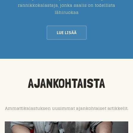
rannikkokalastaja, jonka saalis on todellista
lähiruokaa
LUE LISÄÄ
AJANKOHTAISTA
Ammattikalastuksen uusimmat ajankohtaiset artikkelit.