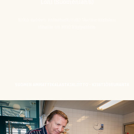
Lohi (Suomenlahti)
Koko vuoden kalastuskiintiö Suomenlahden
lohelle on 8939 kappaletta.
SUOMEN AMMATTIKALASTAJALIITTO - KIINTIÖSEURANTA