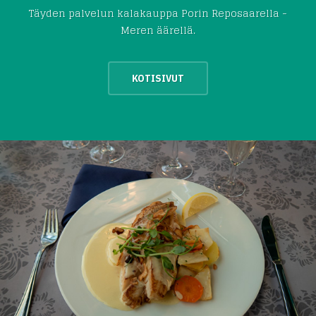
Täyden palvelun kalakauppa Porin Reposaarella -
Meren äärellä.
KOTISIVUT