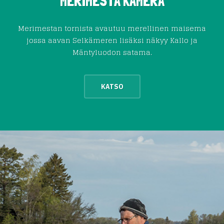
MERIMESTA KAMERA
Merimestan tornista avautuu merellinen maisema
jossa aavan Selkämeren lisäksi näkyy Kallo ja
Mäntyluodon satama.
KATSO