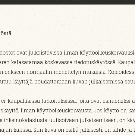
töstä
dostot ovat julkaistavissa ilman käyttöoikeuskorvauks
aaren kalasatamaa koskevassa tiedotuskäytössä. Kaupal
än erikseen normaalin menettelyn mukaisia. Kopioides
outuu käyttäjä noudattamaan kuvan julkaisemissa seura
ei-kaupallisissa tarkoituksissa, joita ovat esimerkiksi 
skäyttö, ilman käyttöoikeuskorvausta. Jos käyttö on kaup
inkeinokalastusta uutisoivaan julkaisemiseen, on käy
aajan kanssa. Kun kuva on esillä julkisesti, on lähde ja