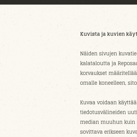
Kuvista ja kuvien käy
Näiden sivujen kuvatie
kalataloutta ja Repos
korvaukset määritellä
omalle koneelleen, sit
Kuvaa voidaan käyttää 
tiedotusvälineiden uuti
median muuhun kuin el
sovittava erikseen kuv