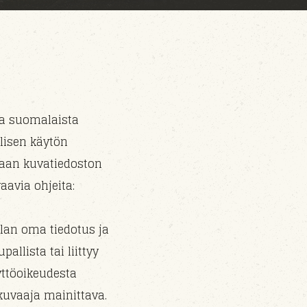
ia suomalaista
lisen käytön
saan kuvatiedoston
avia ohjeita:
alan oma tiedotus ja
allista tai liittyy
ttöoikeudesta
 kuvaaja mainittava.