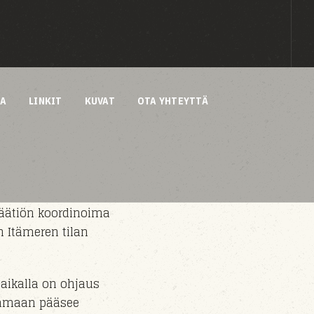
AA
LINKIT
KUVAT
OTA YHTEYTTÄ
äätiön koordinoima
n Itämeren tilan
aikalla on ohjaus
satamaan pääsee