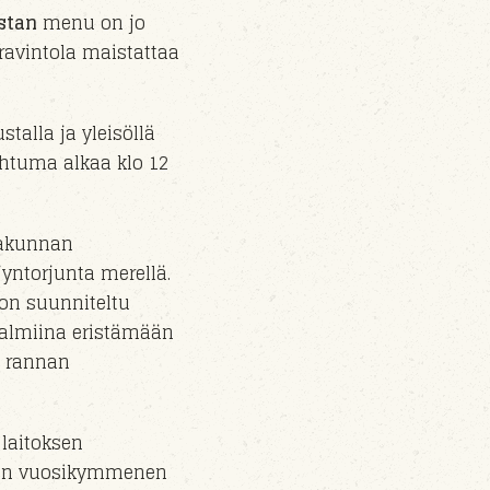
stan
menu on jo
ravintola maistattaa
ustalla
ja yleisöllä
ahtuma alkaa klo
12
akunnan
jyntorjunta m
erel
lä.
on suunniteltu
 valmiina eristämään
n rannan
 laitoksen
en vuosikymmenen