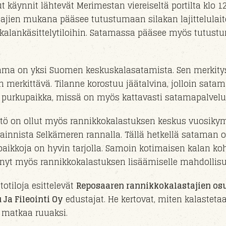
 käynnit lähtevät Merimestan viereiseltä portilta klo 1
stajien mukana pääsee tutustumaan silakan lajittelulai
 kalankäsittelytiloihin. Satamassa pääsee myös tutust
ma on yksi Suomen keskuskalasatamista. Sen merkitys
n merkittävä. Tilanne korostuu jäätalvina, jolloin satam
purkupaikka, missä on myös kattavasti satamapalveluja
tö on ollut myös rannikkokalastuksen keskus vuosik
ainnista Selkämeren rannalla. Tällä hetkellä sataman o
aikkoja on hyvin tarjolla. Samoin kotimaisen kalan ko
t nyt myös rannikkokalastuksen lisäämiselle mahdollisu
otiloja esittelevät
Reposaaren rannikkokalastajien o
 Ja Fileointi Oy
edustajat. He kertovat, miten kalastetaa
 matkaa ruuaksi.