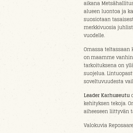
aikana Metsähallitu
alueen luontoa ja ka
suosiotaan tasaisest
merkkivuosia juhlis
vuo
delle
.
Omassa teltassaan k
on maamme vanhin lin
tarkoituksena on yll
suojelua. Lintuopast
soveltuvuudesta vaik
Leader Karhuseutu
o
kehityksen tekoja. O
aiheeseen liittyvän
Valokuvia Reposaares