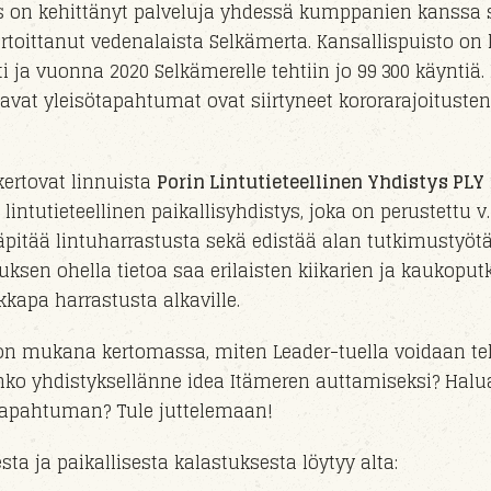
s on kehittänyt palveluja yhdessä kumppanien kanssa 
rtoittanut vedenalaista Selkämerta. Kansallispuisto on
i ja vuonna 2020 Selkämerelle tehtiin jo 99 300 käyntiä.
tavat yleisötapahtumat
ovat
siirty
neet
kororarajoitusten
ertovat linnuista
Porin Lintutieteellinen Yhdistys PLY
tutieteellinen paikallisyhdistys, joka on perustettu v
äpitää lintuharrastusta sekä edistää alan tutkimustyötä
uksen ohella tietoa saa erilaisten kiikarien ja kaukoput
kapa harrastusta alkaville.
n mukana kertomassa, miten Leader-tuella voidaan t
nko yhdistyksellänne idea Itämeren auttamiseksi? Halua
 tapahtuman? Tule juttelemaan!
ta ja paikallisesta kalastuksesta löytyy alta: