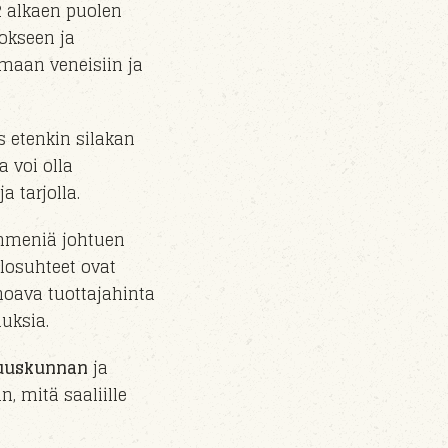
2 alkaen puolen
tokseen ja
umaan veneisiin ja
 etenkin silakan
a voi olla
 tarjolla.
ymmeniä johtuen
losuhteet ovat
hoava tuottajahinta
uksia.
suuskunnan
ja
n, mitä saaliille