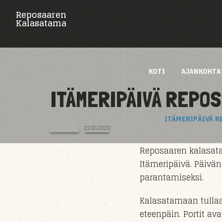
Reposaaren
Kalasatama
KOTI
AJANKOHTA
ITÄMERIPÄIVÄ REPO
ITÄMERIPÄIVÄ 
OTHERS
22.08.2022
Reposaaren kalasata
Itämeripäivä. Päivän
parantamiseksi.
Kalasatamaan tull
eteenpäin. Portit av