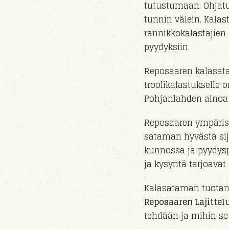
tutustumaan. Ohjatut
tunnin välein. Kala
rannikkokalastajien
pyydyksiin.
Reposaaren kalasata
troolikalastukselle o
Pohjanlahden ainoa 
Reposaaren ympäris
sataman hyvästä sij
kunnossa ja pyydysp
ja kysyntä tarjoava
Kalasataman tuotant
Reposaaren Lajittelu
tehdään ja mihin se