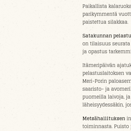
Paikallista kalaruo
parikymmentä vuotta
paistettua silakkaa.
Satakunnan pelastu
on tilaisuus seurat
ja opastus
tarkemmi
Itämeripäivän ajat
pelastuslaitoksen va
Meri-Porin paloase
saaristo- ja avomer
puomeilla laivoja,
ja
läheisyydessäkin
, j
Metsähallituksen
in
toiminnasta. Puisto