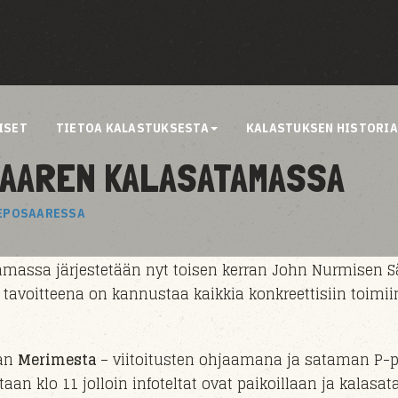
ISET
TIETOA KALASTUKSESTA
KALASTUKSEN HISTORI
SAAREN KALASATAMASSA
REPOSAARESSA
massa järjestetään nyt toisen kerran
John Nurmisen S
 tavoitteena on kannustaa kaikkia konkreettisiin toimii
aan
Merimesta
– viitoitusten ohjaamana ja sataman P-p
ataan klo 11 jolloin infoteltat ovat paikoillaan ja kala