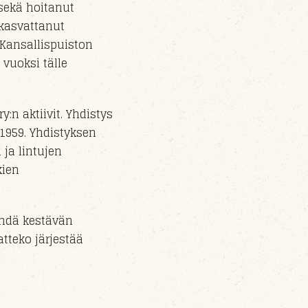
sekä hoitanut
 kasvattanut
 Kansallispuiston
vuoksi
tälle
ry
:n aktiivit.
Yhdistys
.1959. Yhdistyksen
 ja lintujen
kien
ehdä kestävän
tteko järjestää