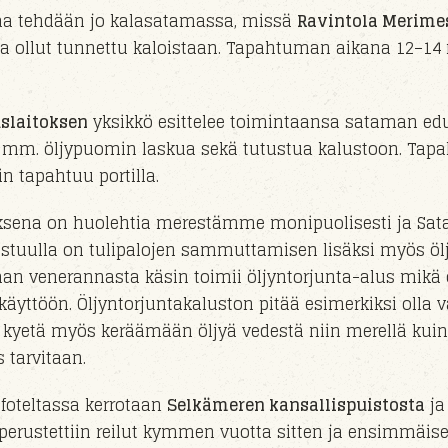
kaa tehdään jo kalasatamassa, missä
Ravintola Merime
 ollut tunnettu kaloistaan. Tapahtuman aikana 12–14 
slaitoksen
yksikkö
esittelee toimintaansa sataman ed
a mm. öljypuomin laskua
sekä tutustua kalustoon
. Tap
n tapahtuu
portil
la
.
uksena on huolehtia merestämme monipuolisesti ja
Sat
stuull
a on
tulipaloj
en sammuttamisen lisäksi myös öl
man veneran
nasta
käsin toimii
öljyntorjunta-alus
mikä 
ikäyttöön.
Öljyntorjuntakaluston pitää esimerkiksi olla
kyetä myös keräämään öljyä vedestä niin merellä kui
os tarvitaan.
foteltassa kerrotaan
Selkämeren kansallispuistosta
ja
perust
ettiin reilut kymmen vuotta sitten ja e
nsimmäis