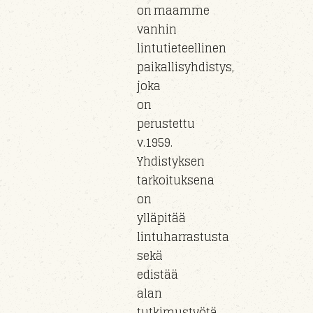
on maamme
vanhin
lintutieteellinen
paikallisyhdistys,
joka
on
perustettu
v.1959.
Yhdistyksen
tarkoituksena
on
ylläpitää
lintuharrastusta
sekä
edistää
alan
tutkimustyötä