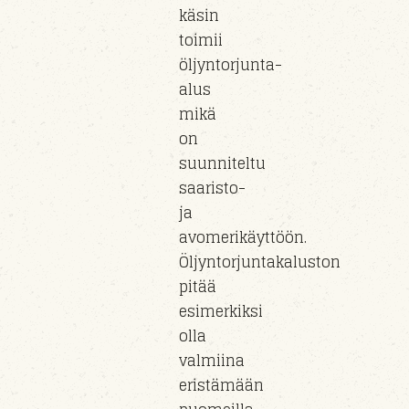
käsin
toimii
öljyntorjunta-
alus
mikä
on
suunniteltu
saaristo-
ja
avomerikäyttöön.
Öljyntorjuntakaluston
pitää
esimerkiksi
olla
valmiina
eristämään