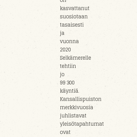
on
kasvattanut
suosiotaan
tasaisesti
ja
vuonna
2020
Selkämerelle
tehtiin
jo
99 300
käyntiä.
Kansallispuiston
merkkivuosia
juhlistavat
yleisötapahtumat
ovat