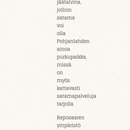
jäätalvina,
jolloin
satama
voi
olla
Pohjanlahden
ainoa
purkupaikka,
missä
on
myös
kattavasti
satamapalveluja
tarjolla.
Reposaaren
ympäristö