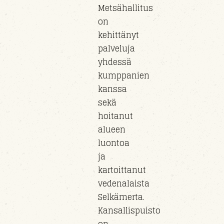
Metsähallitus
on
kehittänyt
palveluja
yhdessä
kumppanien
kanssa
sekä
hoitanut
alueen
luontoa
ja
kartoittanut
vedenalaista
Selkämerta.
Kansallispuisto