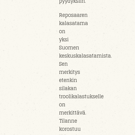
pyydyksiin.
Reposaaren
kalasatama
on
yksi
Suomen
keskuskalasatamista.
Sen
merkitys
etenkin
silakan
troolikalastukselle
on
merkittävä.
Tilanne
korostuu