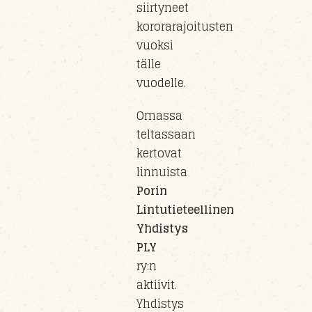
siirty
neet
kororarajoitusten
vuoksi
tälle
vuo
delle
.
Omassa
teltassaan
kertovat
linnuista
Porin
Lintutieteellinen
Yhdistys
PLY
ry
:n
aktiivit.
Yhdistys