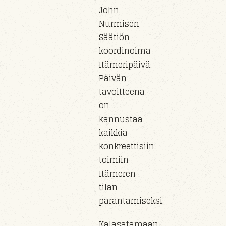
John
Nurmisen
Säätiön
koordinoima
Itämeripäivä.
Päivän
tavoitteena
on
kannustaa
kaikkia
konkreettisiin
toimiin
Itämeren
tilan
parantamiseksi.
Kalasatamaan