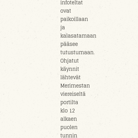
infoteltat
ovat
paikoillaan
ja
kalasatamaan
pääsee
tutustumaan.
Ohjatut
käynnit
lähtevät
Merimestan
viereiseltä
portilta
klo 12
alkaen
puolen
tunnin