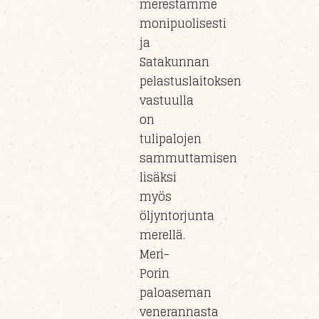
merestämme
monipuolisesti
ja
Satakunnan
pelastuslaitoksen
vastuull
a
on
tulipaloj
en
sammuttamisen
lisäksi
myös
öljyntorjunta
m
erel
lä.
Meri-
Porin
paloaseman
veneran
nasta