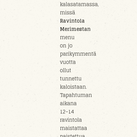
kalasatamassa,
missä
Ravintola
Merimestan
menu
on jo
parikymmentä
vuotta
ollut
tunnettu
kaloistaan.
Tapahtuman
aikana
12–14
ravintola
maistattaa
paistettua