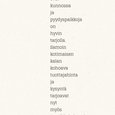
kunnossa
ja
pyydyspaikkoja
on
hyvin
tarjolla.
Samoin
kotimaisen
kalan
kohoava
tuottajahinta
ja
kysyntä
tarjoavat
nyt
myös