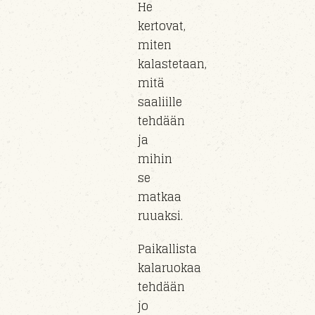
He
kertovat,
miten
kalastetaan,
mitä
saaliille
tehdään
ja
mihin
se
matkaa
ruuaksi.
Paikallista
kalaruokaa
tehdään
jo