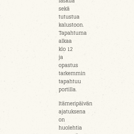
laskua
sekä
tutustua
kalustoon
.
Tapahtuma
alkaa
klo
12
ja
opastus
tarkemmin
tapahtuu
portil
la
.
Itämeripäivän
ajatuksena
on
huolehtia