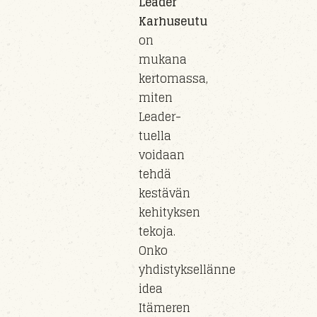
Leader
Karhuseutu
on
mukana
kertomassa,
miten
Leader-
tuella
voidaan
tehdä
kestävän
kehityksen
tekoja.
Onko
yhdistyksellänne
idea
Itämeren