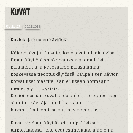
KUVAT
OTHERS
20.11.2019
Kuvista ja kuvien käytöstä
Näiden sivujen kuvatiedostot ovat julkaistavissa
ilman käyttöoikeuskorvauksia suomalaista
kalataloutta ja Reposaaren kalasatamaa
koskevassa tiedotuskäytössä. Kaupallisen käytön
korvaukset määritellään erikseen normaalin
menettelyn mukaisia.
Kopioidessaan kuvatiedoston omalle koneelleen,
sitoutuu käyttäjä noudattamaan
kuvan julkaisemissa seuraavia ohjeita:
Kuvaa voidaan käyttää ei-kaupallisissa
tarkoituksissa, joita ovat esimerkiksi alan oma