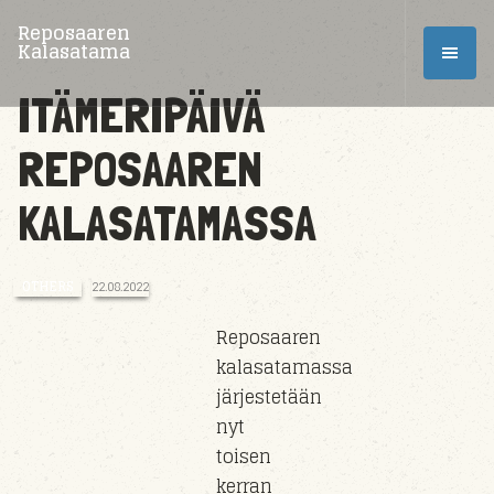
Reposaaren
Kalasatama
ITÄMERIPÄIVÄ
REPOSAAREN
KALASATAMASSA
OTHERS
22.08.2022
Reposaaren
kalasatamassa
järjestetään
nyt
toisen
kerran