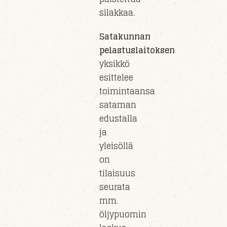
silakkaa.
Satakunnan
pelastuslaitoksen
yksikkö
esittelee
toimintaansa
sataman
edustalla
ja
yleisöllä
on
tilaisuus
seurata
mm.
öljypuomin