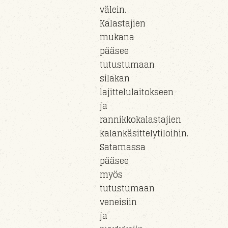
välein.
Kalastajien
mukana
pääsee
tutustumaan
silakan
lajittelulaitokseen
ja
rannikkokalastajien
kalankäsittelytiloihin.
Satamassa
pääsee
myös
tutustumaan
veneisiin
ja