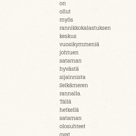
on
ollut
myös
rannikkokalastuksen
keskus
vuosikymmeniä
johtuen
sataman
hyvästä
sijainnista
Selkämeren
rannalla.
Tällä
hetkellä
sataman
olosuhteet
ovat