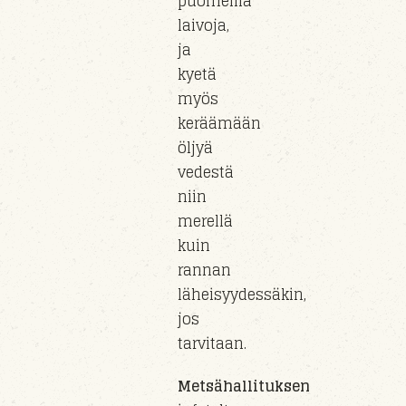
puomeilla
laivoja,
ja
kyetä
myös
keräämään
öljyä
vedestä
niin
merellä
kuin
rannan
läheisyydessäkin
,
jos
tarvitaan.
Metsähallituksen