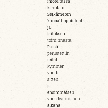
infoteltassa
kerrotaan
Selkämeren
kansallispuistosta
ja
laitoksen
toiminnasta.
Puisto
perust
ettiin
reilut
kymmen
vuotta
sitten
ja
e
nsimmäisen
vuosikymmenen
aikana