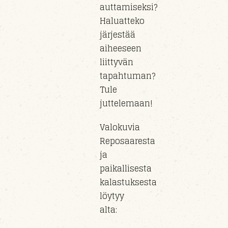
auttamiseksi?
Haluatteko
järjestää
aiheeseen
liittyvän
tapahtuman?
Tule
juttelemaan!
Valokuvia
Reposaaresta
ja
paikallisesta
kalastuksesta
löytyy
alta: