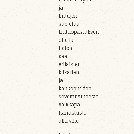
ja
lintujen
suojelua.
Lintuopastuksen
ohella
tietoa
saa
erilaisten
kiikarien
ja
kaukoputkien
soveltuvuudesta
vaikkapa
harrastusta
alkaville.