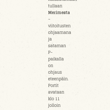
tullaan
Merimesta
–
viitoitusten
ohjaamana
ja
sataman
P-
paikalla
on
ohjaus
eteenpäin.
Portit
avataan
klo 11
jolloin