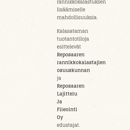
rannikkokalastuksen
lisäämiselle
mahdollisuuksia.
Kalasataman
tuotantotiloja
esittelevät
Reposaaren
rannikkokalastajien
osuuskunnan
ja
Reposaaren
Lajittelu
Ja
Fileointi
Oy
edustajat.