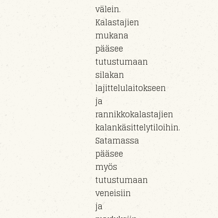
välein.
Kalastajien
mukana
pääsee
tutustumaan
silakan
lajittelulaitokseen
ja
rannikkokalastajien
kalankäsittelytiloihin.
Satamassa
pääsee
myös
tutustumaan
veneisiin
ja