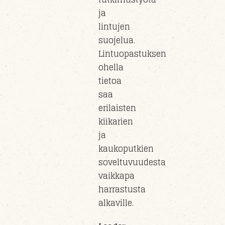
ja
lintujen
suojelua.
Lintuopastuksen
ohella
tietoa
saa
erilaisten
kiikarien
ja
kaukoputkien
soveltuvuudesta
vaikkapa
harrastusta
alkaville.