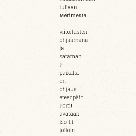
tullaan
Merimesta
–
viitoitusten
ohjaamana
ja
sataman
P-
paikalla
on
ohjaus
eteenpäin.
Portit
avataan
klo 11
jolloin