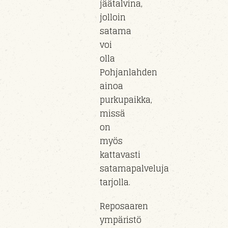
jäätalvina,
jolloin
satama
voi
olla
Pohjanlahden
ainoa
purkupaikka,
missä
on
myös
kattavasti
satamapalveluja
tarjolla.
Reposaaren
ympäristö