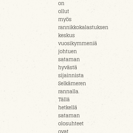
on
ollut
myös
rannikkokalastuksen
keskus
vuosikymmeniä
johtuen
sataman
hyvästä
sijainnista
Selkämeren
rannalla.
Tällä
hetkellä
sataman
olosuhteet
ovat