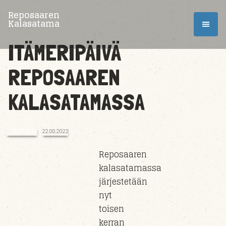
Reposaaren
Kalasatama
ITÄMERIPÄIVÄ
REPOSAAREN
KALASATAMASSA
OTHERS
22.08.2022
Reposaaren
kalasatamassa
järjestetään
nyt
toisen
kerran