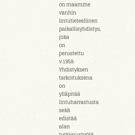
on maamme
vanhin
lintutieteellinen
paikallisyhdistys,
joka
on
perustettu
v.1959.
Yhdistyksen
tarkoituksena
on
ylläpitää
lintuharrastusta
sekä
edistää
alan
tutkimustyötä