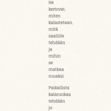
He
kertovat,
miten
kalastetaan,
mitä
saaliille
tehdään
ja
mihin
se
matkaa
ruuaksi.
Paikallista
kalaruokaa
tehdään
jo