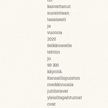
on
kasvattanut
suosiotaan
tasaisesti
ja
vuonna
2020
Selkämerelle
tehtiin
jo
99 300
käyntiä.
Kansallispuiston
merkkivuosia
juhlistavat
yleisötapahtumat
ovat