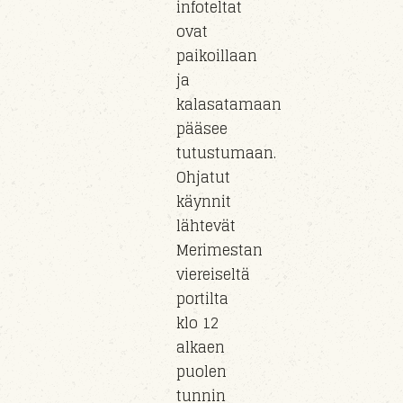
infoteltat
ovat
paikoillaan
ja
kalasatamaan
pääsee
tutustumaan.
Ohjatut
käynnit
lähtevät
Merimestan
viereiseltä
portilta
klo 12
alkaen
puolen
tunnin