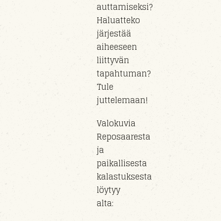
auttamiseksi?
Haluatteko
järjestää
aiheeseen
liittyvän
tapahtuman?
Tule
juttelemaan!
Valokuvia
Reposaaresta
ja
paikallisesta
kalastuksesta
löytyy
alta: