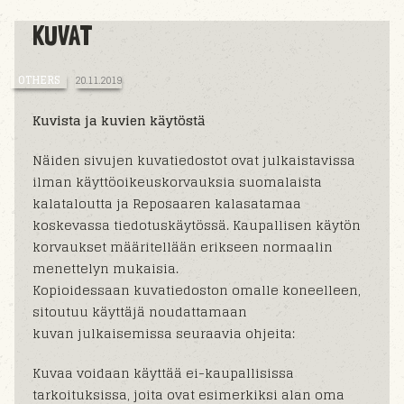
KUVAT
OTHERS
20.11.2019
Kuvista ja kuvien käytöstä
Näiden sivujen kuvatiedostot ovat julkaistavissa
ilman käyttöoikeuskorvauksia suomalaista
kalataloutta ja Reposaaren kalasatamaa
koskevassa tiedotuskäytössä. Kaupallisen käytön
korvaukset määritellään erikseen normaalin
menettelyn mukaisia.
Kopioidessaan kuvatiedoston omalle koneelleen,
sitoutuu käyttäjä noudattamaan
kuvan julkaisemissa seuraavia ohjeita:
Kuvaa voidaan käyttää ei-kaupallisissa
tarkoituksissa, joita ovat esimerkiksi alan oma