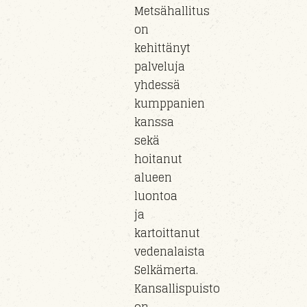
Metsähallitus
on
kehittänyt
palveluja
yhdessä
kumppanien
kanssa
sekä
hoitanut
alueen
luontoa
ja
kartoittanut
vedenalaista
Selkämerta.
Kansallispuisto