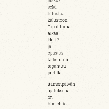
laskua
sekä
tutustua
kalustoon
.
Tapahtuma
alkaa
klo
12
ja
opastus
tarkemmin
tapahtuu
portil
la
.
Itämeripäivän
ajatuksena
on
huolehtia