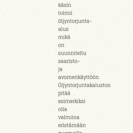
käsin
toimii
öljyntorjunta-
alus
mikä
on
suunniteltu
saaristo-
ja
avomerikäyttöön.
Öljyntorjuntakaluston
pitää
esimerkiksi
olla
valmiina
eristämään