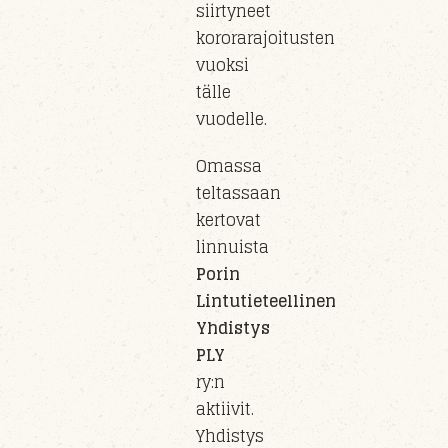
siirty
neet
kororarajoitusten
vuoksi
tälle
vuo
delle
.
Omassa
teltassaan
kertovat
linnuista
Porin
Lintutieteellinen
Yhdistys
PLY
ry
:n
aktiivit.
Yhdistys