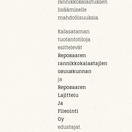
rannikkokalastuksen
lisäämiselle
mahdollisuuksia.
Kalasataman
tuotantotiloja
esittelevät
Reposaaren
rannikkokalastajien
osuuskunnan
ja
Reposaaren
Lajittelu
Ja
Fileointi
Oy
edustajat.