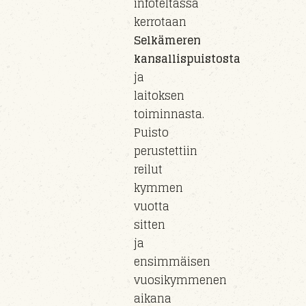
infoteltassa
kerrotaan
Selkämeren
kansallispuistosta
ja
laitoksen
toiminnasta.
Puisto
perust
ettiin
reilut
kymmen
vuotta
sitten
ja
e
nsimmäisen
vuosikymmenen
aikana