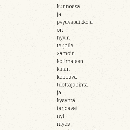
kunnossa
ja
pyydyspaikkoja
on
hyvin
tarjolla.
Samoin
kotimaisen
kalan
kohoava
tuottajahinta
ja
kysyntä
tarjoavat
nyt
myös