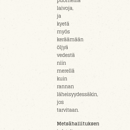
puomeilla
laivoja,
ja
kyetä
myös
keräämään
öljyä
vedestä
niin
merellä
kuin
rannan
läheisyydessäkin
,
jos
tarvitaan.
Metsähallituksen