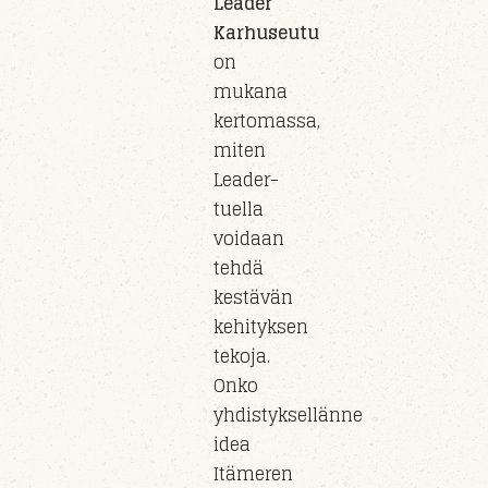
Leader
Karhuseutu
on
mukana
kertomassa,
miten
Leader-
tuella
voidaan
tehdä
kestävän
kehityksen
tekoja.
Onko
yhdistyksellänne
idea
Itämeren