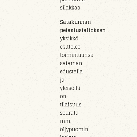
silakkaa.
Satakunnan
pelastuslaitoksen
yksikkö
esittelee
toimintaansa
sataman
edustalla
ja
yleisöllä
on
tilaisuus
seurata
mm.
öljypuomin