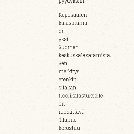
pyydyksiin.
Reposaaren
kalasatama
on
yksi
Suomen
keskuskalasatamista.
Sen
merkitys
etenkin
silakan
troolikalastukselle
on
merkittävä.
Tilanne
korostuu