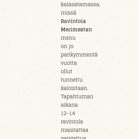
kalasatamassa,
missä
Ravintola
Merimestan
menu
on jo
parikymmentä
vuotta
ollut
tunnettu
kaloistaan.
Tapahtuman
aikana
12–14
ravintola
maistattaa
paistettua