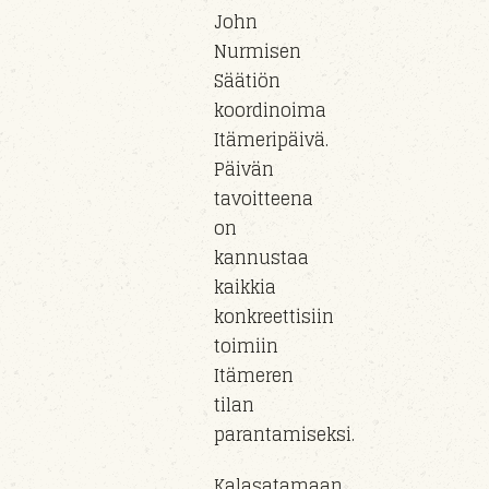
John
Nurmisen
Säätiön
koordinoima
Itämeripäivä.
Päivän
tavoitteena
on
kannustaa
kaikkia
konkreettisiin
toimiin
Itämeren
tilan
parantamiseksi.
Kalasatamaan