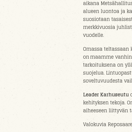
aikana Metsähallitu
alueen luontoa ja ka
suosiotaan tasaisest
merkkivuosia juhlis
vuo
delle
.
Omassa teltassaan k
on maamme vanhin lin
tarkoituksena on yll
suojelua. Lintuopast
soveltuvuudesta vaik
Leader Karhuseutu
o
kehityksen tekoja. O
aiheeseen liittyvän
Valokuvia Reposaares