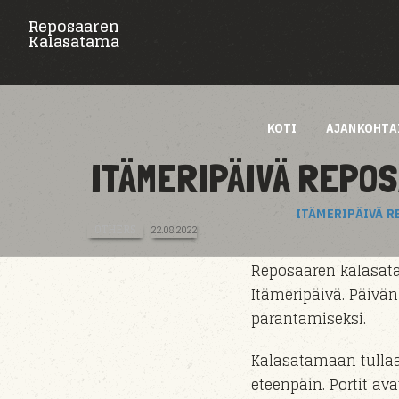
Reposaaren
Kalasatama
KOTI
AJANKOHTA
ITÄMERIPÄIVÄ REPO
ITÄMERIPÄIVÄ 
OTHERS
22.08.2022
Reposaaren kalasata
Itämeripäivä. Päivän
parantamiseksi.
Kalasatamaan tull
eteenpäin. Portit av