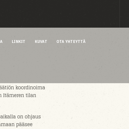
AA
LINKIT
KUVAT
OTA YHTEYTTÄ
äätiön koordinoima
n Itämeren tilan
aikalla on ohjaus
satamaan pääsee