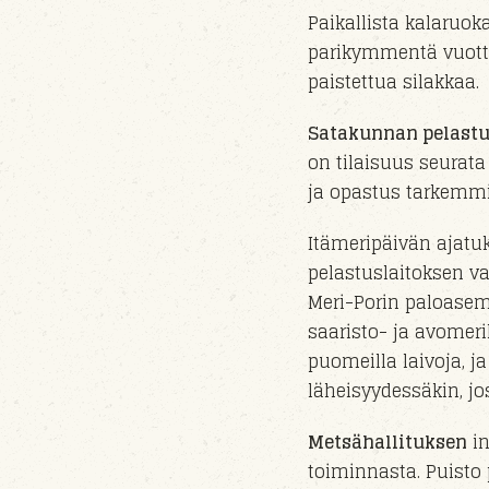
Paikallista kalaruo
parikymmentä vuotta
paistettua silakkaa.
Satakunnan pelastu
on tilaisuus seurat
ja opastus
tarkemmi
Itämeripäivän ajat
pelastuslaitoksen va
Meri-Porin paloase
saaristo- ja avomer
puomeilla laivoja,
ja
läheisyydessäkin
, j
Metsähallituksen
in
toiminnasta. Puisto