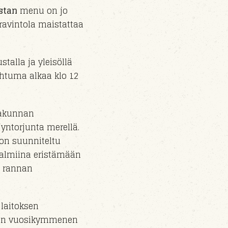
stan
menu on jo
ravintola maistattaa
ustalla
ja yleisöllä
ahtuma alkaa klo
12
akunnan
jyntorjunta m
erel
lä.
on suunniteltu
 valmiina eristämään
n rannan
 laitoksen
en vuosikymmenen