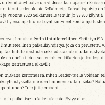
s on kehittänyt palveluja yhdessä kumppanien kanssa 
rtoittanut vedenalaista Selkämerta. Kansallispuisto on
i ja vuonna 2020 Selkämerelle tehtiin jo 99 300 käyntiä.
tavat yleisötapahtumat
ovat
siirty
neet
kororarajoitusten
ertovat linnuista
Porin Lintutieteellinen Yhdistys PLY
tutieteellinen paikallisyhdistys, joka on perustettu v
äpitää lintuharrastusta sekä edistää alan tutkimustyötä
uksen ohella tietoa saa erilaisten kiikarien ja kaukoput
kapa harrastusta alkaville.
n mukana kertomassa, miten Leader-tuella voidaan t
nko yhdistyksellänne idea Itämeren auttamiseksi? Halua
 tapahtuman? Tule juttelemaan!
ta ja paikallisesta kalastuksesta löytyy alta: