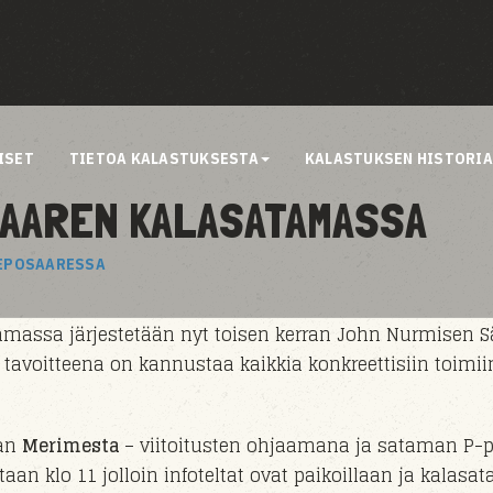
ISET
TIETOA KALASTUKSESTA
KALASTUKSEN HISTORI
SAAREN KALASATAMASSA
REPOSAARESSA
massa järjestetään nyt toisen kerran
John Nurmisen S
 tavoitteena on kannustaa kaikkia konkreettisiin toimii
aan
Merimesta
– viitoitusten ohjaamana ja sataman P-p
ataan klo 11 jolloin infoteltat ovat paikoillaan ja kala