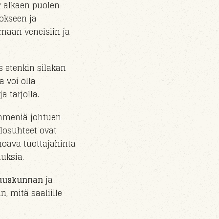
2 alkaen puolen
tokseen ja
umaan veneisiin ja
 etenkin silakan
a voi olla
 tarjolla.
ymmeniä johtuen
losuhteet ovat
hoava tuottajahinta
uksia.
suuskunnan
ja
n, mitä saaliille