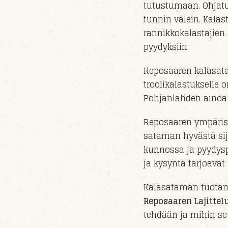
tutustumaan. Ohjatut
tunnin välein. Kala
rannikkokalastajien
pyydyksiin.
Reposaaren kalasata
troolikalastukselle o
Pohjanlahden ainoa 
Reposaaren ympäris
sataman hyvästä sij
kunnossa ja pyydysp
ja kysyntä tarjoava
Kalasataman tuotant
Reposaaren Lajittelu
tehdään ja mihin se