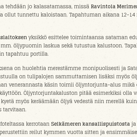
kaa tehdään jo kalasatamassa, missä
Ravintola Merime
 ollut tunnettu kaloistaan. Tapahtuman aikana 12–14 
slaitoksen
yksikkö
esittelee toimintaansa sataman ed
a mm. öljypuomin laskua
sekä tutustua kalustoon
. Tap
n tapahtuu
portil
la
.
uksena on huolehtia merestämme monipuolisesti ja
Sat
stuull
a on
tulipaloj
en sammuttamisen lisäksi myös öl
man veneran
nasta
käsin toimii
öljyntorjunta-alus
mikä 
ikäyttöön.
Öljyntorjuntakaluston pitää esimerkiksi olla
kyetä myös keräämään öljyä vedestä niin merellä kui
os tarvitaan.
foteltassa kerrotaan
Selkämeren kansallispuistosta
ja
perust
ettiin reilut kymmen vuotta sitten ja e
nsimmäis