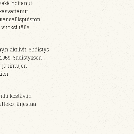
sekä hoitanut
 kasvattanut
 Kansallispuiston
vuoksi
tälle
ry
:n aktiivit.
Yhdistys
.1959. Yhdistyksen
 ja lintujen
kien
ehdä kestävän
tteko järjestää