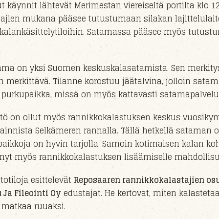
 käynnit lähtevät Merimestan viereiseltä portilta klo 1
stajien mukana pääsee tutustumaan silakan lajittelulai
 kalankäsittelytiloihin. Satamassa pääsee myös tutust
ma on yksi Suomen keskuskalasatamista. Sen merkitys
n merkittävä. Tilanne korostuu jäätalvina, jolloin satam
purkupaikka, missä on myös kattavasti satamapalveluja
tö on ollut myös rannikkokalastuksen keskus vuosik
ainnista Selkämeren rannalla. Tällä hetkellä sataman o
aikkoja on hyvin tarjolla. Samoin kotimaisen kalan ko
t nyt myös rannikkokalastuksen lisäämiselle mahdollisu
otiloja esittelevät
Reposaaren rannikkokalastajien o
 Ja Fileointi Oy
edustajat. He kertovat, miten kalastetaa
 matkaa ruuaksi.