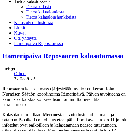
Tietoa kalastuksesta
Tietoa kalasta
Tietoa kalataloudesta
Tietoa kalataloushankkeista
Kalastuksen historiaa
Linkit
Kuvat
Ota yhteyttä
Itämeripäivä Reposaaressa
Itämeripäivä Reposaaren kalasatamassa
Tietoja
Others
22.08.2022
Reposaaren kalasatamassa järjestetään nyt toisen kerran
John
Nurmisen Säätiön koordinoima Itämeripäivä. Päivän tavoitteena on
kannustaa kaikkia konkreettisiin toimiin Itämeren tilan
parantamiseksi.
Kalasatamaan tullaan
Merimesta
– viitoitusten ohjaamana ja
sataman P-paikalla on ohjaus eteenpäin. Portit avataan klo 11 jolloin
infoteltat ovat paikoillaan ja kalasatamaan pääsee tutustumaan.
Ohjatut käynnit lähtevät Merimestan viereiseltä portilta klo 12