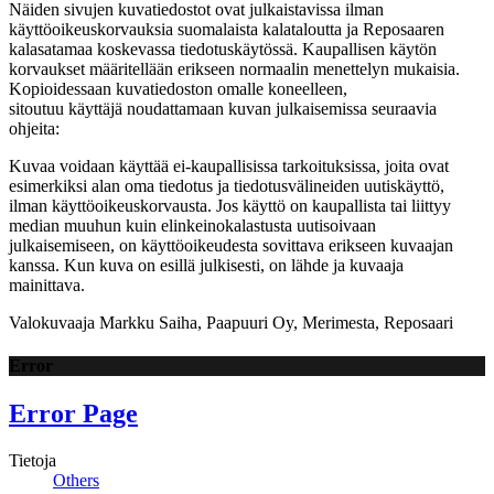
Näiden sivujen kuvatiedostot ovat julkaistavissa ilman
käyttöoikeuskorvauksia suomalaista kalataloutta ja Reposaaren
kalasatamaa koskevassa tiedotuskäytössä. Kaupallisen käytön
korvaukset määritellään erikseen normaalin menettelyn mukaisia.
Kopioidessaan kuvatiedoston omalle koneelleen,
sitoutuu käyttäjä noudattamaan kuvan julkaisemissa seuraavia
ohjeita:
Kuvaa voidaan käyttää ei-kaupallisissa tarkoituksissa, joita ovat
esimerkiksi alan oma tiedotus ja tiedotusvälineiden uutiskäyttö,
ilman käyttöoikeuskorvausta. Jos käyttö on kaupallista tai liittyy
median muuhun kuin elinkeinokalastusta uutisoivaan
julkaisemiseen, on käyttöoikeudesta sovittava erikseen kuvaajan
kanssa. Kun kuva on esillä julkisesti, on lähde ja kuvaaja
mainittava.
Valokuvaaja Markku Saiha, Paapuuri Oy, Merimesta, Reposaari
Error
Error Page
Tietoja
Others