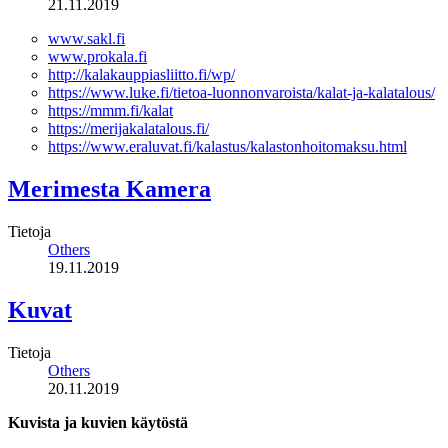
21.11.2019
www.sakl.fi
www.prokala.fi
http://kalakauppiasliitto.fi/wp/
https://www.luke.fi/tietoa-luonnonvaroista/kalat-ja-kalatalous/
https://mmm.fi/kalat
https://merijakalatalous.fi/
https://www.eraluvat.fi/kalastus/kalastonhoitomaksu.html
Merimesta Kamera
Tietoja
Others
19.11.2019
Kuvat
Tietoja
Others
20.11.2019
Kuvista ja kuvien käytöstä