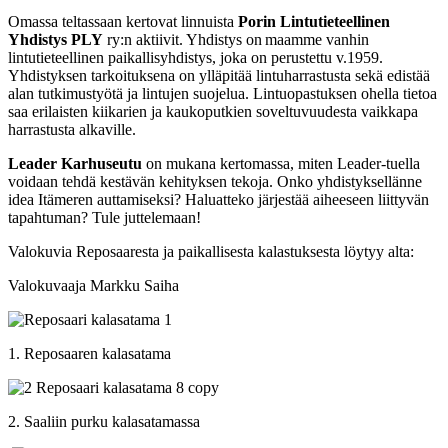
Omassa teltassaan kertovat linnuista
Porin Lintutieteellinen
Yhdistys PLY
ry
:n aktiivit.
Yhdistys on maamme vanhin
lintutieteellinen paikallisyhdistys, joka on perustettu v.1959.
Yhdistyksen tarkoituksena on ylläpitää lintuharrastusta sekä edistää
alan tutkimustyötä ja lintujen suojelua. Lintuopastuksen ohella tietoa
saa erilaisten kiikarien ja kaukoputkien soveltuvuudesta vaikkapa
harrastusta alkaville.
Leader Karhuseutu
on mukana kertomassa, miten Leader-tuella
voidaan tehdä kestävän kehityksen tekoja. Onko yhdistyksellänne
idea Itämeren auttamiseksi? Haluatteko järjestää aiheeseen liittyvän
tapahtuman? Tule juttelemaan!
Valokuvia Reposaaresta ja paikallisesta kalastuksesta löytyy alta:
Valokuvaaja Markku Saiha
1. Reposaaren kalasatama
2. Saaliin purku kalasatamassa