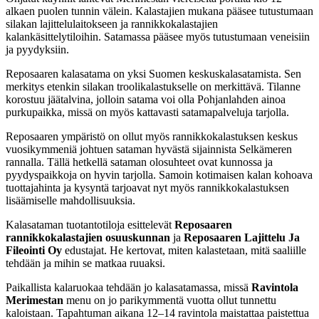
alkaen puolen tunnin välein. Kalastajien mukana pääsee tutustumaan
silakan lajittelulaitokseen ja rannikkokalastajien
kalankäsittelytiloihin. Satamassa pääsee myös tutustumaan veneisiin
ja pyydyksiin.
Reposaaren kalasatama on yksi Suomen keskuskalasatamista. Sen
merkitys etenkin silakan troolikalastukselle on merkittävä. Tilanne
korostuu jäätalvina, jolloin satama voi olla Pohjanlahden ainoa
purkupaikka, missä on myös kattavasti satamapalveluja tarjolla.
Reposaaren ympäristö on ollut myös rannikkokalastuksen keskus
vuosikymmeniä johtuen sataman hyvästä sijainnista Selkämeren
rannalla. Tällä hetkellä sataman olosuhteet ovat kunnossa ja
pyydyspaikkoja on hyvin tarjolla. Samoin kotimaisen kalan kohoava
tuottajahinta ja kysyntä tarjoavat nyt myös rannikkokalastuksen
lisäämiselle mahdollisuuksia.
Kalasataman tuotantotiloja esittelevät
Reposaaren
rannikkokalastajien osuuskunnan
ja
Reposaaren Lajittelu Ja
Fileointi Oy
edustajat. He kertovat, miten kalastetaan, mitä saaliille
tehdään ja mihin se matkaa ruuaksi.
Paikallista kalaruokaa tehdään jo kalasatamassa, missä
Ravintola
Merimestan
menu on jo parikymmentä vuotta ollut tunnettu
kaloistaan. Tapahtuman aikana 12–14 ravintola maistattaa paistettua