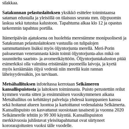
silakkaa.
Satakunnan pelastuslaitoksen
yksikkö
esittelee toimintaansa
sataman edustalla
ja yleisöllä on tilaisuus seurata mm. öljypuomin
laskua
sekä tutustua kalustoon
. Tapahtuma alkaa klo
12 ja opastus
tarkemmin tapahtuu
portil
la
.
Itämeripäivän ajatuksena on huolehtia merestämme monipuolisesti ja
Satakunnan pelastuslaitoksen vastuull
a on
tulipaloj
en
sammuttamisen lisäksi myös öljyntorjunta m
erel
lä.
Meri-Porin
paloaseman veneran
nasta
käsin toimii
öljyntorjunta-alus
mikä on
suunniteltu saaristo- ja avomerikäyttöön.
Öljyntorjuntakaluston pitää
esimerkiksi olla valmiina eristämään puomeilla laivoja,
ja
kyetä
myös keräämään öljyä vedestä niin merellä kuin rannan
läheisyydessäkin
, jos tarvitaan.
Metsähallituksen
infoteltassa kerrotaan
Selkämeren
kansallispuistosta
ja laitoksen toiminnasta. Puisto
perust
ettiin reilut
kymmen vuotta sitten ja e
nsimmäisen vuosikymmenen aikana
Metsähallitus on kehittänyt palveluja yhdessä kumppanien kanssa
sekä hoitanut alueen luontoa ja kartoittanut vedenalaista Selkämerta.
Kansallispuisto on kasvattanut suosiotaan tasaisesti ja vuonna 2020
Selkämerelle tehtiin jo 99 300 käyntiä. Kansallispuiston
merkkivuosia juhlistavat yleisötapahtumat
ovat
siirty
neet
kororarajoitusten
vuoksi
tälle
vuo
delle
.