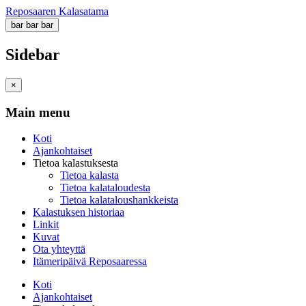
Reposaaren Kalasatama
bar
bar
bar
Sidebar
×
Main menu
Koti
Ajankohtaiset
Tietoa kalastuksesta
Tietoa kalasta
Tietoa kalataloudesta
Tietoa kalataloushankkeista
Kalastuksen historiaa
Linkit
Kuvat
Ota yhteyttä
Itämeripäivä Reposaaressa
Koti
Ajankohtaiset