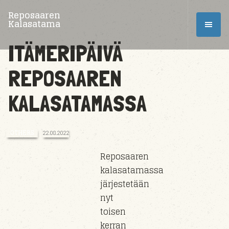
Reposaaren
Kalasatama
ITÄMERIPÄIVÄ
REPOSAAREN
KALASATAMASSA
OTHERS
22.08.2022
Reposaaren
kalasatamassa
järjestetään
nyt
toisen
kerran