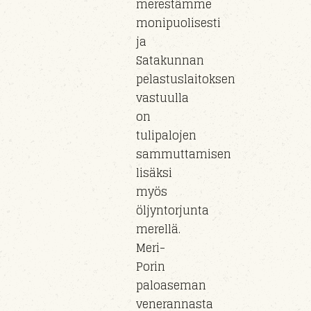
merestämme
monipuolisesti
ja
Satakunnan
pelastuslaitoksen
vastuull
a
on
tulipaloj
en
sammuttamisen
lisäksi
myös
öljyntorjunta
m
erel
lä.
Meri-
Porin
paloaseman
veneran
nasta