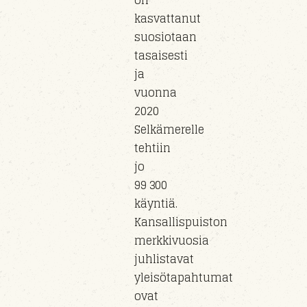
on
kasvattanut
suosiotaan
tasaisesti
ja
vuonna
2020
Selkämerelle
tehtiin
jo
99 300
käyntiä.
Kansallispuiston
merkkivuosia
juhlistavat
yleisötapahtumat
ovat