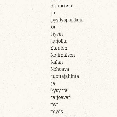
kunnossa
ja
pyydyspaikkoja
on
hyvin
tarjolla.
Samoin
kotimaisen
kalan
kohoava
tuottajahinta
ja
kysyntä
tarjoavat
nyt
myös