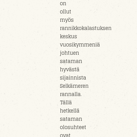
on
ollut
myös
rannikkokalastuksen
keskus
vuosikymmeniä
johtuen
sataman
hyvästä
sijainnista
Selkämeren
rannalla.
Tällä
hetkellä
sataman
olosuhteet
ovat