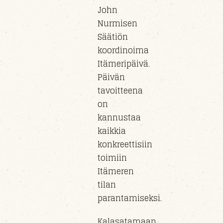
John
Nurmisen
Säätiön
koordinoima
Itämeripäivä.
Päivän
tavoitteena
on
kannustaa
kaikkia
konkreettisiin
toimiin
Itämeren
tilan
parantamiseksi.
Kalasatamaan