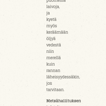
puomeilla
laivoja,
ja
kyetä
myös
keräämään
öljyä
vedestä
niin
merellä
kuin
rannan
läheisyydessäkin
,
jos
tarvitaan.
Metsähallituksen