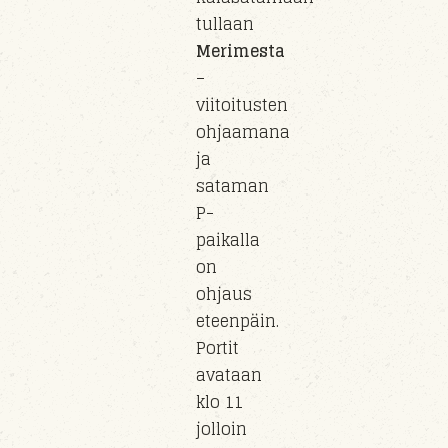
tullaan
Merimesta
–
viitoitusten
ohjaamana
ja
sataman
P-
paikalla
on
ohjaus
eteenpäin.
Portit
avataan
klo 11
jolloin