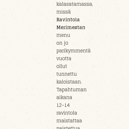
kalasatamassa,
missä
Ravintola
Merimestan
menu
on jo
parikymmentä
vuotta
ollut
tunnettu
kaloistaan.
Tapahtuman
aikana
12–14
ravintola
maistattaa
paistettua