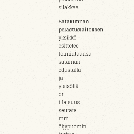
silakkaa.
Satakunnan
pelastuslaitoksen
yksikkö
esittelee
toimintaansa
sataman
edustalla
ja
yleisöllä
on
tilaisuus
seurata
mm.
öljypuomin