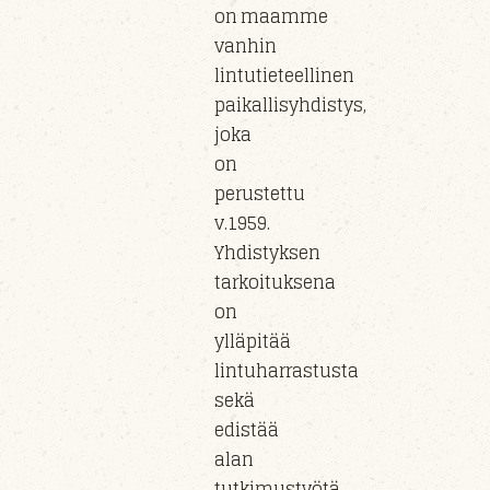
on maamme
vanhin
lintutieteellinen
paikallisyhdistys,
joka
on
perustettu
v.1959.
Yhdistyksen
tarkoituksena
on
ylläpitää
lintuharrastusta
sekä
edistää
alan
tutkimustyötä