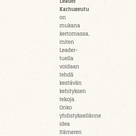
Leader
Karhuseutu
on
mukana
kertomassa,
miten
Leader-
tuella
voidaan
tehdä
kestävän
kehityksen
tekoja.
Onko
yhdistyksellänne
idea
Itämeren