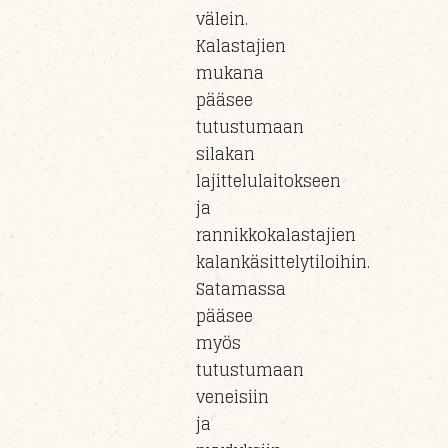
välein.
Kalastajien
mukana
pääsee
tutustumaan
silakan
lajittelulaitokseen
ja
rannikkokalastajien
kalankäsittelytiloihin.
Satamassa
pääsee
myös
tutustumaan
veneisiin
ja