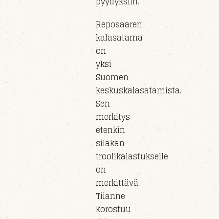
pyydyksiin.
Reposaaren
kalasatama
on
yksi
Suomen
keskuskalasatamista.
Sen
merkitys
etenkin
silakan
troolikalastukselle
on
merkittävä.
Tilanne
korostuu