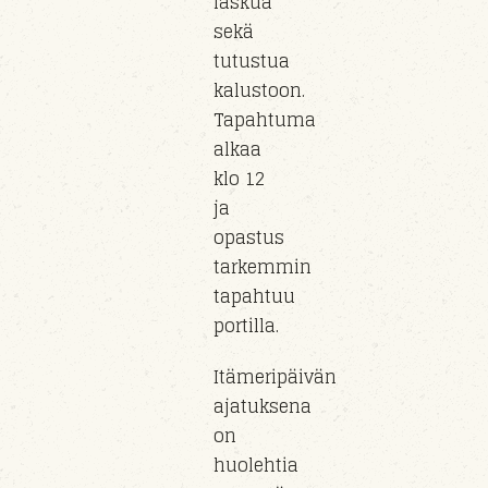
laskua
sekä
tutustua
kalustoon
.
Tapahtuma
alkaa
klo
12
ja
opastus
tarkemmin
tapahtuu
portil
la
.
Itämeripäivän
ajatuksena
on
huolehtia