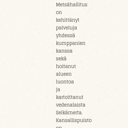
Metsähallitus
on
kehittänyt
palveluja
yhdessä
kumppanien
kanssa
sekä
hoitanut
alueen
luontoa
ja
kartoittanut
vedenalaista
Selkämerta.
Kansallispuisto