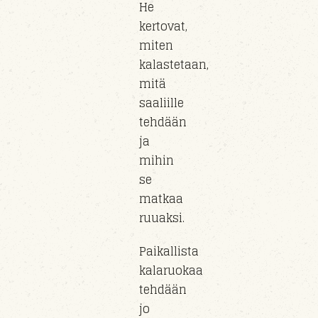
He
kertovat,
miten
kalastetaan,
mitä
saaliille
tehdään
ja
mihin
se
matkaa
ruuaksi.
Paikallista
kalaruokaa
tehdään
jo