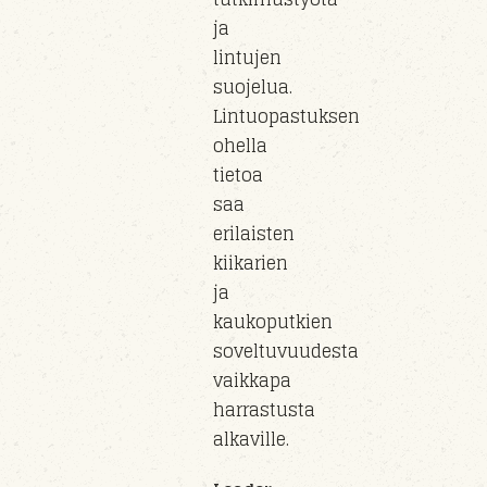
ja
lintujen
suojelua.
Lintuopastuksen
ohella
tietoa
saa
erilaisten
kiikarien
ja
kaukoputkien
soveltuvuudesta
vaikkapa
harrastusta
alkaville.