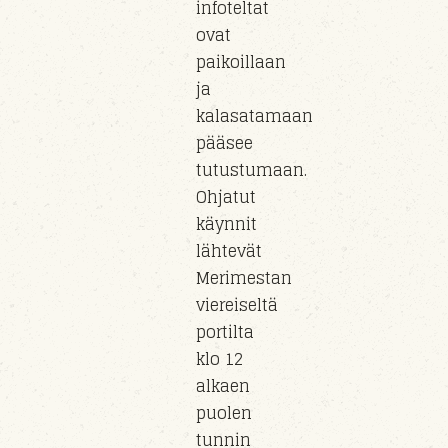
infoteltat
ovat
paikoillaan
ja
kalasatamaan
pääsee
tutustumaan.
Ohjatut
käynnit
lähtevät
Merimestan
viereiseltä
portilta
klo 12
alkaen
puolen
tunnin