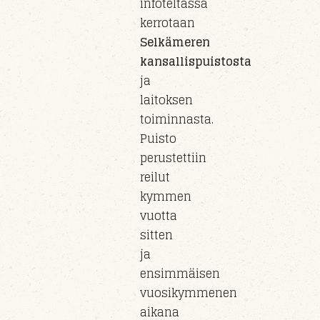
infoteltassa
kerrotaan
Selkämeren
kansallispuistosta
ja
laitoksen
toiminnasta.
Puisto
perust
ettiin
reilut
kymmen
vuotta
sitten
ja
e
nsimmäisen
vuosikymmenen
aikana