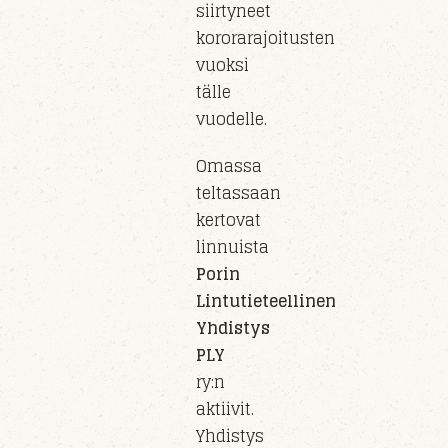
siirty
neet
kororarajoitusten
vuoksi
tälle
vuo
delle
.
Omassa
teltassaan
kertovat
linnuista
Porin
Lintutieteellinen
Yhdistys
PLY
ry
:n
aktiivit.
Yhdistys