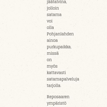
jäätalvina,
jolloin
satama
voi
olla
Pohjanlahden
ainoa
purkupaikka,
missä
on
myös
kattavasti
satamapalveluja
tarjolla.
Reposaaren
ympäristö