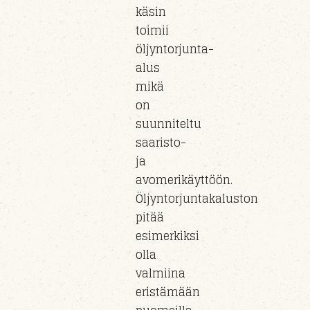
käsin
toimii
öljyntorjunta-
alus
mikä
on
suunniteltu
saaristo-
ja
avomerikäyttöön.
Öljyntorjuntakaluston
pitää
esimerkiksi
olla
valmiina
eristämään