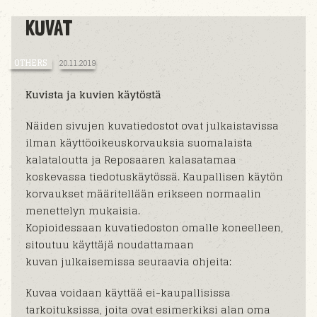
KUVAT
OTHERS
20.11.2019
Kuvista ja kuvien käytöstä
Näiden sivujen kuvatiedostot ovat julkaistavissa
ilman käyttöoikeuskorvauksia suomalaista
kalataloutta ja Reposaaren kalasatamaa
koskevassa tiedotuskäytössä. Kaupallisen käytön
korvaukset määritellään erikseen normaalin
menettelyn mukaisia.
Kopioidessaan kuvatiedoston omalle koneelleen,
sitoutuu käyttäjä noudattamaan
kuvan julkaisemissa seuraavia ohjeita:
Kuvaa voidaan käyttää ei-kaupallisissa
tarkoituksissa, joita ovat esimerkiksi alan oma