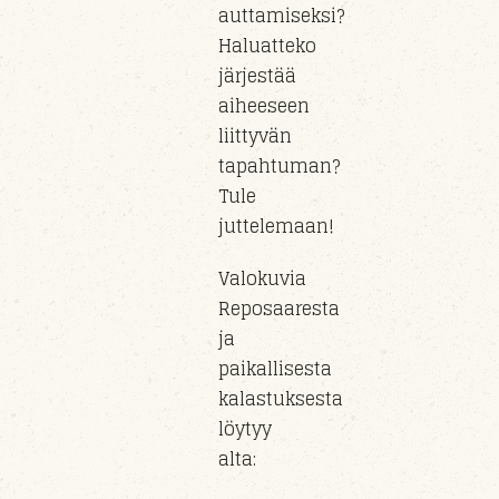
auttamiseksi?
Haluatteko
järjestää
aiheeseen
liittyvän
tapahtuman?
Tule
juttelemaan!
Valokuvia
Reposaaresta
ja
paikallisesta
kalastuksesta
löytyy
alta: