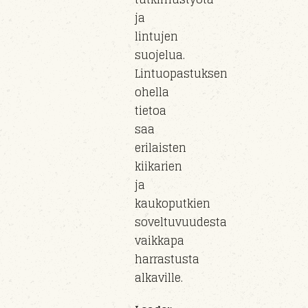
ja
lintujen
suojelua.
Lintuopastuksen
ohella
tietoa
saa
erilaisten
kiikarien
ja
kaukoputkien
soveltuvuudesta
vaikkapa
harrastusta
alkaville.