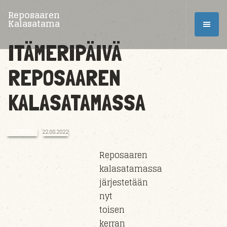
Reposaaren
Kalasatama
ITÄMERIPÄIVÄ
REPOSAAREN
KALASATAMASSA
OTHERS
22.08.2022
Reposaaren
kalasatamassa
järjestetään
nyt
toisen
kerran