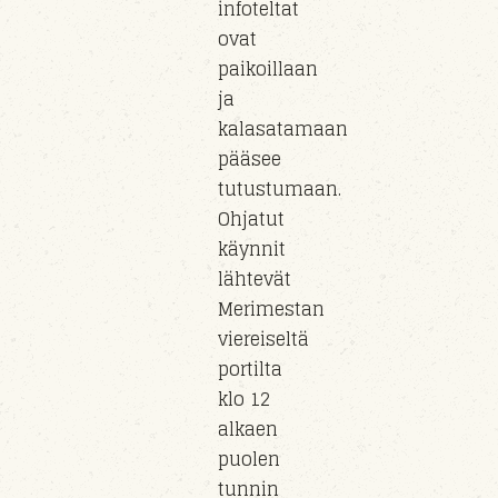
infoteltat
ovat
paikoillaan
ja
kalasatamaan
pääsee
tutustumaan.
Ohjatut
käynnit
lähtevät
Merimestan
viereiseltä
portilta
klo 12
alkaen
puolen
tunnin