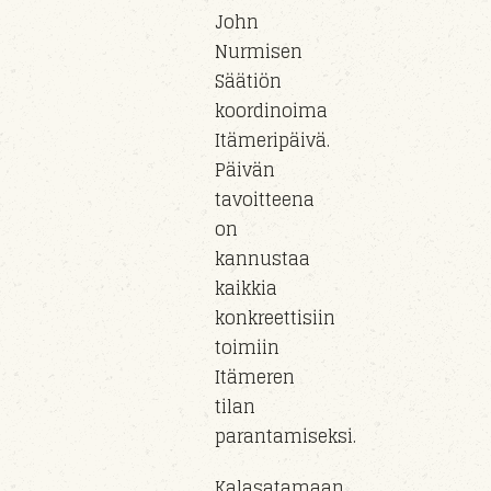
John
Nurmisen
Säätiön
koordinoima
Itämeripäivä.
Päivän
tavoitteena
on
kannustaa
kaikkia
konkreettisiin
toimiin
Itämeren
tilan
parantamiseksi.
Kalasatamaan