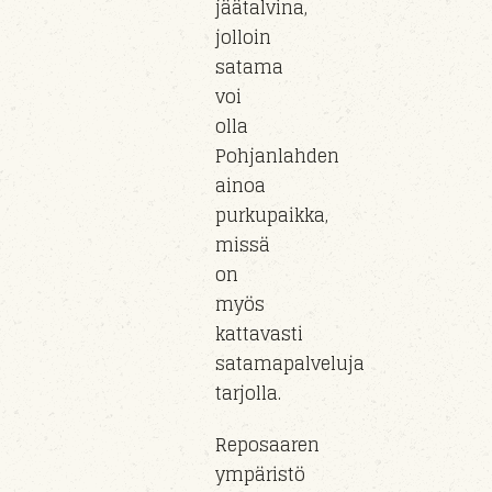
jäätalvina,
jolloin
satama
voi
olla
Pohjanlahden
ainoa
purkupaikka,
missä
on
myös
kattavasti
satamapalveluja
tarjolla.
Reposaaren
ympäristö