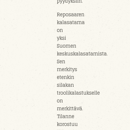
pyydyksiin.
Reposaaren
kalasatama
on
yksi
Suomen
keskuskalasatamista.
Sen
merkitys
etenkin
silakan
troolikalastukselle
on
merkittävä.
Tilanne
korostuu