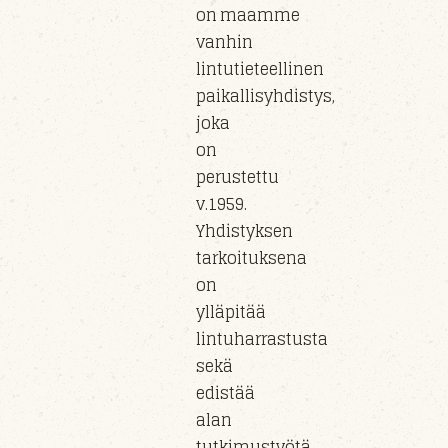
on maamme
vanhin
lintutieteellinen
paikallisyhdistys,
joka
on
perustettu
v.1959.
Yhdistyksen
tarkoituksena
on
ylläpitää
lintuharrastusta
sekä
edistää
alan
tutkimustyötä