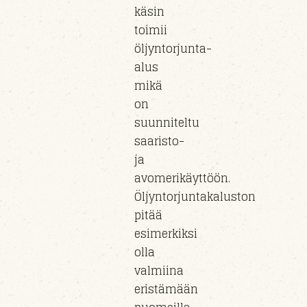
käsin
toimii
öljyntorjunta-
alus
mikä
on
suunniteltu
saaristo-
ja
avomerikäyttöön.
Öljyntorjuntakaluston
pitää
esimerkiksi
olla
valmiina
eristämään