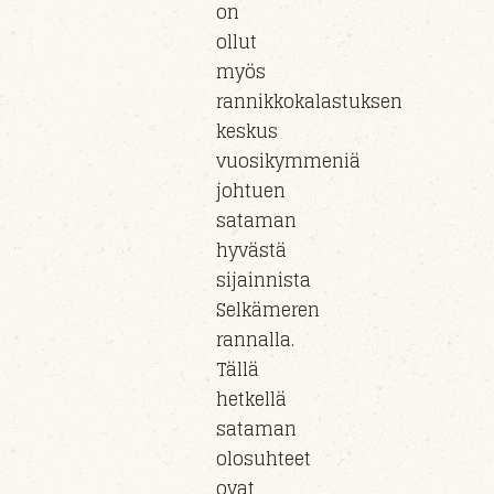
on
ollut
myös
rannikkokalastuksen
keskus
vuosikymmeniä
johtuen
sataman
hyvästä
sijainnista
Selkämeren
rannalla.
Tällä
hetkellä
sataman
olosuhteet
ovat