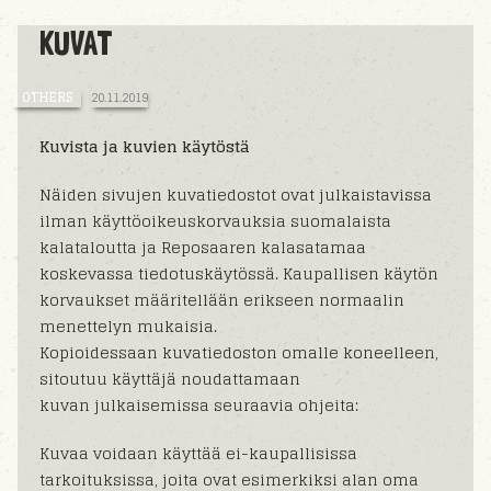
KUVAT
OTHERS
20.11.2019
Kuvista ja kuvien käytöstä
Näiden sivujen kuvatiedostot ovat julkaistavissa
ilman käyttöoikeuskorvauksia suomalaista
kalataloutta ja Reposaaren kalasatamaa
koskevassa tiedotuskäytössä. Kaupallisen käytön
korvaukset määritellään erikseen normaalin
menettelyn mukaisia.
Kopioidessaan kuvatiedoston omalle koneelleen,
sitoutuu käyttäjä noudattamaan
kuvan julkaisemissa seuraavia ohjeita:
Kuvaa voidaan käyttää ei-kaupallisissa
tarkoituksissa, joita ovat esimerkiksi alan oma