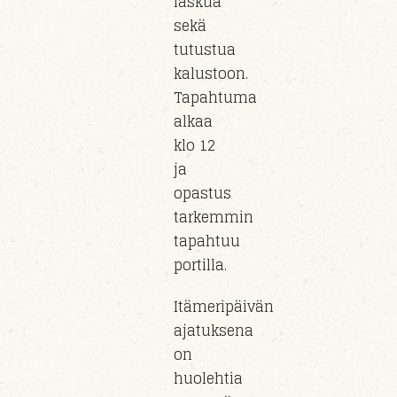
laskua
sekä
tutustua
kalustoon
.
Tapahtuma
alkaa
klo
12
ja
opastus
tarkemmin
tapahtuu
portil
la
.
Itämeripäivän
ajatuksena
on
huolehtia