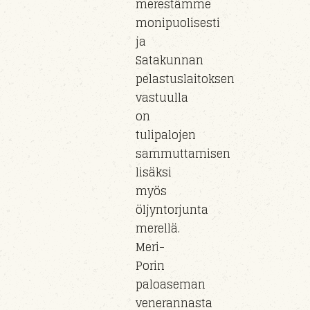
merestämme
monipuolisesti
ja
Satakunnan
pelastuslaitoksen
vastuull
a
on
tulipaloj
en
sammuttamisen
lisäksi
myös
öljyntorjunta
m
erel
lä.
Meri-
Porin
paloaseman
veneran
nasta