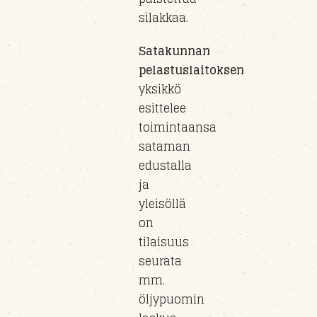
silakkaa.
Satakunnan
pelastuslaitoksen
yksikkö
esittelee
toimintaansa
sataman
edustalla
ja
yleisöllä
on
tilaisuus
seurata
mm.
öljypuomin