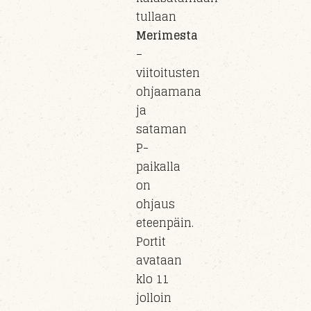
tullaan
Merimesta
–
viitoitusten
ohjaamana
ja
sataman
P-
paikalla
on
ohjaus
eteenpäin.
Portit
avataan
klo 11
jolloin