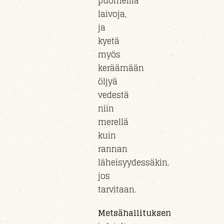
puomeilla
laivoja,
ja
kyetä
myös
keräämään
öljyä
vedestä
niin
merellä
kuin
rannan
läheisyydessäkin
,
jos
tarvitaan.
Metsähallituksen