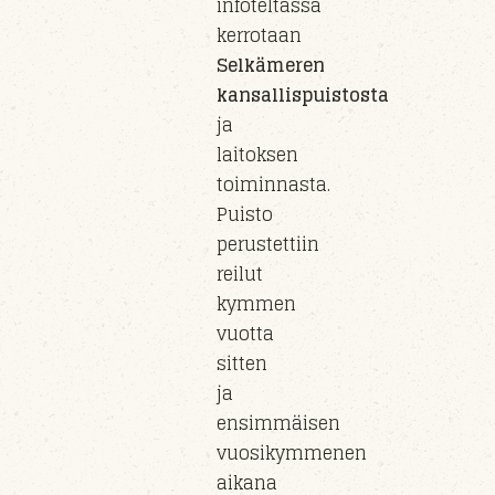
infoteltassa
kerrotaan
Selkämeren
kansallispuistosta
ja
laitoksen
toiminnasta.
Puisto
perust
ettiin
reilut
kymmen
vuotta
sitten
ja
e
nsimmäisen
vuosikymmenen
aikana