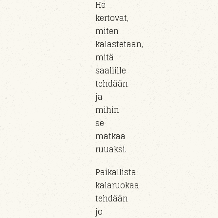
He
kertovat,
miten
kalastetaan,
mitä
saaliille
tehdään
ja
mihin
se
matkaa
ruuaksi.
Paikallista
kalaruokaa
tehdään
jo