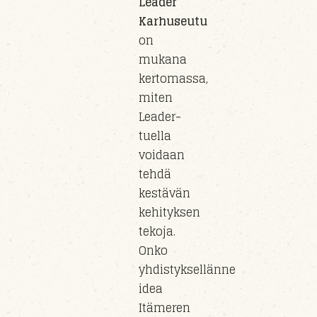
Leader
Karhuseutu
on
mukana
kertomassa,
miten
Leader-
tuella
voidaan
tehdä
kestävän
kehityksen
tekoja.
Onko
yhdistyksellänne
idea
Itämeren