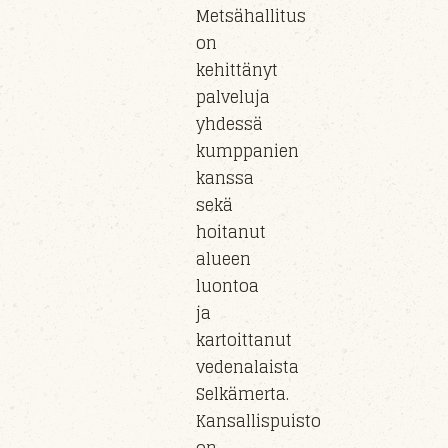
Metsähallitus
on
kehittänyt
palveluja
yhdessä
kumppanien
kanssa
sekä
hoitanut
alueen
luontoa
ja
kartoittanut
vedenalaista
Selkämerta.
Kansallispuisto