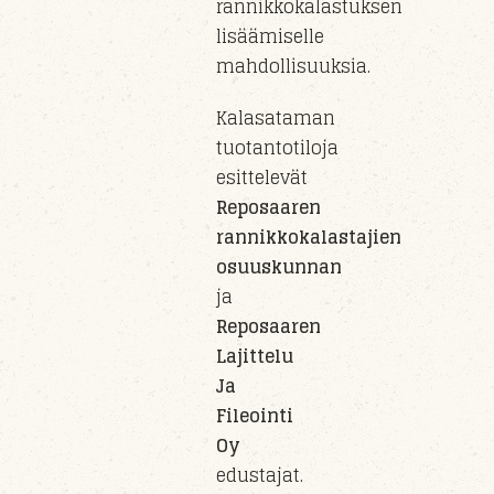
rannikkokalastuksen
lisäämiselle
mahdollisuuksia.
Kalasataman
tuotantotiloja
esittelevät
Reposaaren
rannikkokalastajien
osuuskunnan
ja
Reposaaren
Lajittelu
Ja
Fileointi
Oy
edustajat.