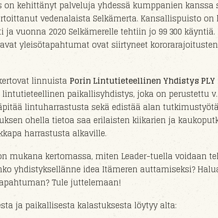
s on kehittänyt palveluja yhdessä kumppanien kanssa 
rtoittanut vedenalaista Selkämerta. Kansallispuisto on
i ja vuonna 2020 Selkämerelle tehtiin jo 99 300 käyntiä.
tavat yleisötapahtumat
ovat
siirty
neet
kororarajoitusten
ertovat linnuista
Porin Lintutieteellinen Yhdistys PLY
tutieteellinen paikallisyhdistys, joka on perustettu v
äpitää lintuharrastusta sekä edistää alan tutkimustyötä
uksen ohella tietoa saa erilaisten kiikarien ja kaukoput
kapa harrastusta alkaville.
n mukana kertomassa, miten Leader-tuella voidaan t
nko yhdistyksellänne idea Itämeren auttamiseksi? Halua
 tapahtuman? Tule juttelemaan!
ta ja paikallisesta kalastuksesta löytyy alta: