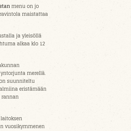
stan
menu on jo
ravintola maistattaa
ustalla
ja yleisöllä
ahtuma alkaa klo
12
akunnan
jyntorjunta m
erel
lä.
on suunniteltu
 valmiina eristämään
n rannan
 laitoksen
en vuosikymmenen