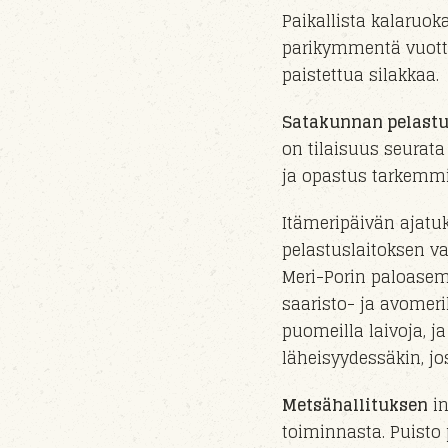
Paikallista kalaruo
parikymmentä vuotta
paistettua silakkaa.
Satakunnan pelastu
on tilaisuus seurat
ja opastus
tarkemmi
Itämeripäivän ajat
pelastuslaitoksen va
Meri-Porin paloase
saaristo- ja avomer
puomeilla laivoja,
ja
läheisyydessäkin
, j
Metsähallituksen
in
toiminnasta. Puisto