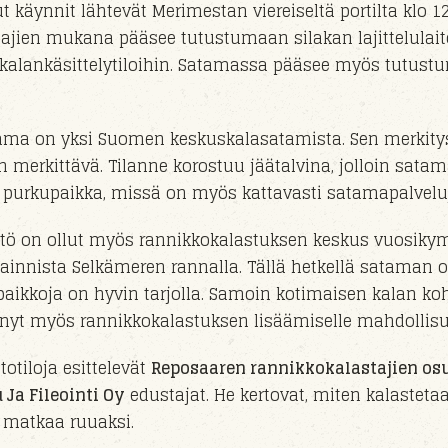
 käynnit lähtevät Merimestan viereiseltä portilta klo 1
stajien mukana pääsee tutustumaan silakan lajittelulai
 kalankäsittelytiloihin. Satamassa pääsee myös tutust
ma on yksi Suomen keskuskalasatamista. Sen merkitys
n merkittävä. Tilanne korostuu jäätalvina, jolloin satam
purkupaikka, missä on myös kattavasti satamapalveluja
tö on ollut myös rannikkokalastuksen keskus vuosik
ainnista Selkämeren rannalla. Tällä hetkellä sataman o
aikkoja on hyvin tarjolla. Samoin kotimaisen kalan ko
t nyt myös rannikkokalastuksen lisäämiselle mahdollisu
otiloja esittelevät
Reposaaren rannikkokalastajien o
 Ja Fileointi Oy
edustajat. He kertovat, miten kalastetaa
 matkaa ruuaksi.