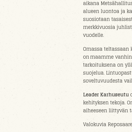
aikana Metsähallitu
alueen luontoa ja ka
suosiotaan tasaisest
merkkivuosia juhlis
vuo
delle
.
Omassa teltassaan k
on maamme vanhin lin
tarkoituksena on yll
suojelua. Lintuopast
soveltuvuudesta vaik
Leader Karhuseutu
o
kehityksen tekoja. O
aiheeseen liittyvän
Valokuvia Reposaares