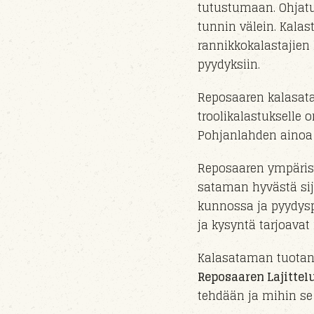
tutustumaan. Ohjatut
tunnin välein. Kala
rannikkokalastajien
pyydyksiin.
Reposaaren kalasata
troolikalastukselle o
Pohjanlahden ainoa 
Reposaaren ympäris
sataman hyvästä sij
kunnossa ja pyydysp
ja kysyntä tarjoava
Kalasataman tuotant
Reposaaren Lajittelu
tehdään ja mihin se