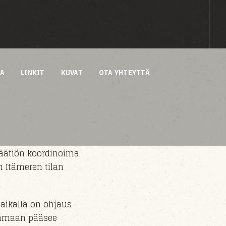
AA
LINKIT
KUVAT
OTA YHTEYTTÄ
äätiön koordinoima
n Itämeren tilan
aikalla on ohjaus
satamaan pääsee