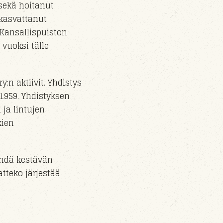
sekä hoitanut
 kasvattanut
 Kansallispuiston
vuoksi
tälle
ry
:n aktiivit.
Yhdistys
.1959. Yhdistyksen
 ja lintujen
kien
ehdä kestävän
tteko järjestää