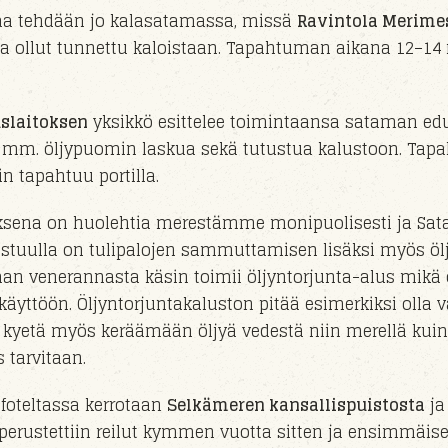
kaa tehdään jo kalasatamassa, missä
Ravintola Merime
 ollut tunnettu kaloistaan. Tapahtuman aikana 12–14 
slaitoksen
yksikkö
esittelee toimintaansa sataman ed
a mm. öljypuomin laskua
sekä tutustua kalustoon
. Tap
n tapahtuu
portil
la
.
uksena on huolehtia merestämme monipuolisesti ja
Sat
stuull
a on
tulipaloj
en sammuttamisen lisäksi myös öl
man veneran
nasta
käsin toimii
öljyntorjunta-alus
mikä 
ikäyttöön.
Öljyntorjuntakaluston pitää esimerkiksi olla
kyetä myös keräämään öljyä vedestä niin merellä kui
os tarvitaan.
foteltassa kerrotaan
Selkämeren kansallispuistosta
ja
perust
ettiin reilut kymmen vuotta sitten ja e
nsimmäis