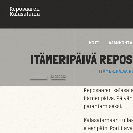
Reposaaren
Kalasatama
KOTI
AJANKOHTA
ITÄMERIPÄIVÄ REPO
ITÄMERIPÄIVÄ 
OTHERS
22.08.2022
Reposaaren kalasata
Itämeripäivä. Päivän
parantamiseksi.
Kalasatamaan tull
eteenpäin. Portit av