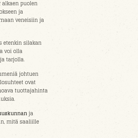
2 alkaen puolen
tokseen ja
umaan veneisiin ja
 etenkin silakan
a voi olla
 tarjolla.
ymmeniä johtuen
losuhteet ovat
hoava tuottajahinta
uksia.
suuskunnan
ja
n, mitä saaliille