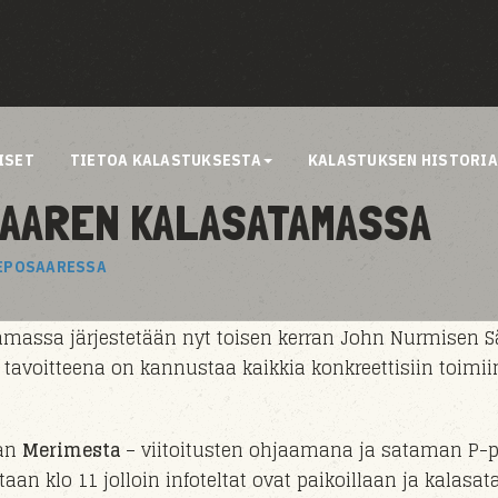
ISET
TIETOA KALASTUKSESTA
KALASTUKSEN HISTORI
SAAREN KALASATAMASSA
REPOSAARESSA
massa järjestetään nyt toisen kerran
John Nurmisen S
 tavoitteena on kannustaa kaikkia konkreettisiin toimii
aan
Merimesta
– viitoitusten ohjaamana ja sataman P-p
ataan klo 11 jolloin infoteltat ovat paikoillaan ja kala