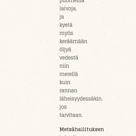
puomeilla
laivoja,
ja
kyetä
myös
keräämään
öljyä
vedestä
niin
merellä
kuin
rannan
läheisyydessäkin
,
jos
tarvitaan.
Metsähallituksen