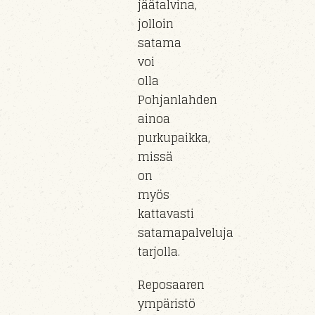
jäätalvina,
jolloin
satama
voi
olla
Pohjanlahden
ainoa
purkupaikka,
missä
on
myös
kattavasti
satamapalveluja
tarjolla.
Reposaaren
ympäristö