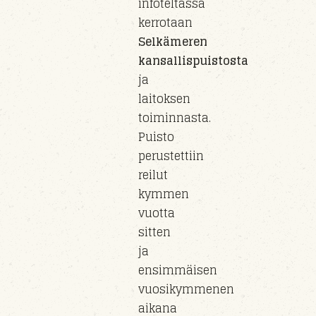
infoteltassa
kerrotaan
Selkämeren
kansallispuistosta
ja
laitoksen
toiminnasta.
Puisto
perust
ettiin
reilut
kymmen
vuotta
sitten
ja
e
nsimmäisen
vuosikymmenen
aikana