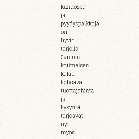
kunnossa
ja
pyydyspaikkoja
on
hyvin
tarjolla.
Samoin
kotimaisen
kalan
kohoava
tuottajahinta
ja
kysyntä
tarjoavat
nyt
myös