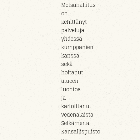
Metsähallitus
on
kehittänyt
palveluja
yhdessä
kumppanien
kanssa
sekä
hoitanut
alueen
luontoa
ja
kartoittanut
vedenalaista
Selkämerta.
Kansallispuisto