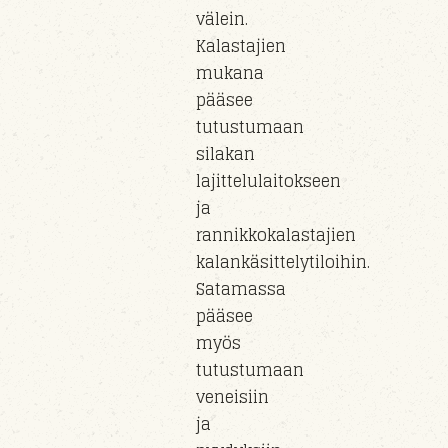
välein.
Kalastajien
mukana
pääsee
tutustumaan
silakan
lajittelulaitokseen
ja
rannikkokalastajien
kalankäsittelytiloihin.
Satamassa
pääsee
myös
tutustumaan
veneisiin
ja