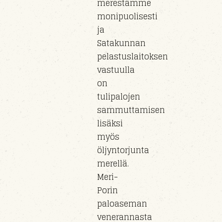
merestämme
monipuolisesti
ja
Satakunnan
pelastuslaitoksen
vastuull
a
on
tulipaloj
en
sammuttamisen
lisäksi
myös
öljyntorjunta
m
erel
lä.
Meri-
Porin
paloaseman
veneran
nasta