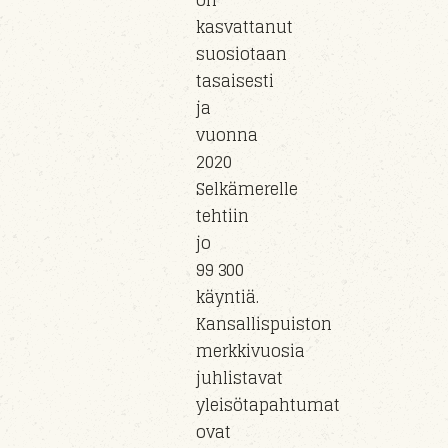
on
kasvattanut
suosiotaan
tasaisesti
ja
vuonna
2020
Selkämerelle
tehtiin
jo
99 300
käyntiä.
Kansallispuiston
merkkivuosia
juhlistavat
yleisötapahtumat
ovat