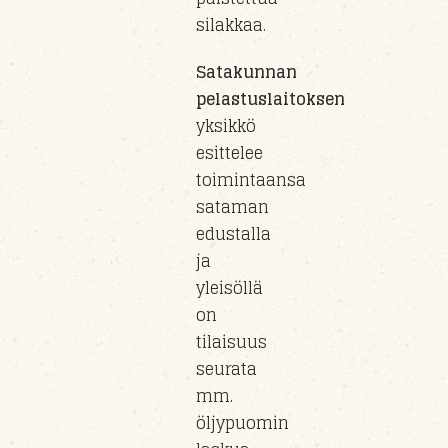
silakkaa.
Satakunnan
pelastuslaitoksen
yksikkö
esittelee
toimintaansa
sataman
edustalla
ja
yleisöllä
on
tilaisuus
seurata
mm.
öljypuomin