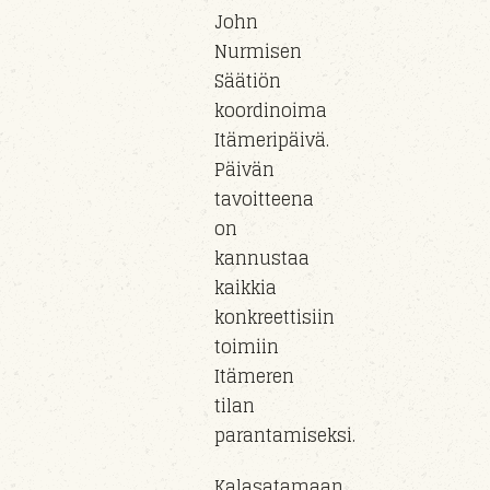
John
Nurmisen
Säätiön
koordinoima
Itämeripäivä.
Päivän
tavoitteena
on
kannustaa
kaikkia
konkreettisiin
toimiin
Itämeren
tilan
parantamiseksi.
Kalasatamaan