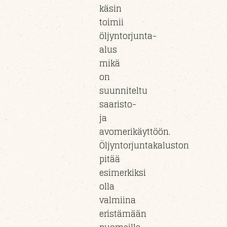
käsin
toimii
öljyntorjunta-
alus
mikä
on
suunniteltu
saaristo-
ja
avomerikäyttöön.
Öljyntorjuntakaluston
pitää
esimerkiksi
olla
valmiina
eristämään