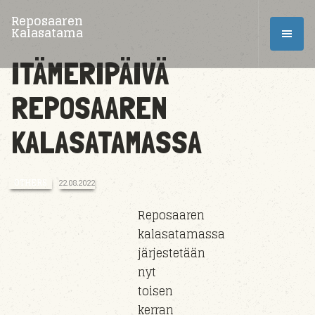
Reposaaren
Kalasatama
ITÄMERIPÄIVÄ
REPOSAAREN
KALASATAMASSA
OTHERS
22.08.2022
Reposaaren
kalasatamassa
järjestetään
nyt
toisen
kerran