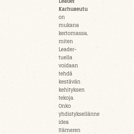
Leader
Karhuseutu
on
mukana
kertomassa,
miten
Leader-
tuella
voidaan
tehdä
kestävän
kehityksen
tekoja.
Onko
yhdistyksellänne
idea
Itämeren