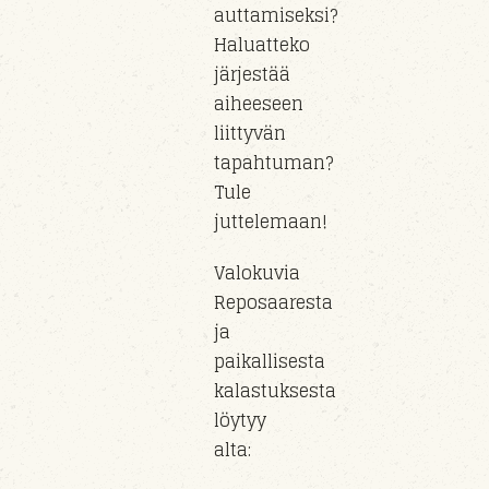
auttamiseksi?
Haluatteko
järjestää
aiheeseen
liittyvän
tapahtuman?
Tule
juttelemaan!
Valokuvia
Reposaaresta
ja
paikallisesta
kalastuksesta
löytyy
alta: