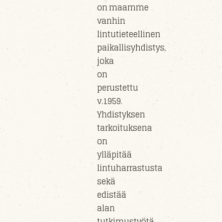
on maamme
vanhin
lintutieteellinen
paikallisyhdistys,
joka
on
perustettu
v.1959.
Yhdistyksen
tarkoituksena
on
ylläpitää
lintuharrastusta
sekä
edistää
alan
tutkimustyötä