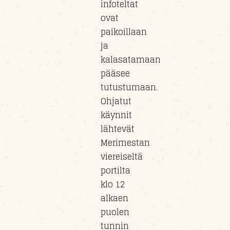
infoteltat
ovat
paikoillaan
ja
kalasatamaan
pääsee
tutustumaan.
Ohjatut
käynnit
lähtevät
Merimestan
viereiseltä
portilta
klo 12
alkaen
puolen
tunnin