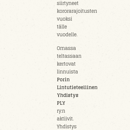
siirty
neet
kororarajoitusten
vuoksi
tälle
vuo
delle
.
Omassa
teltassaan
kertovat
linnuista
Porin
Lintutieteellinen
Yhdistys
PLY
ry
:n
aktiivit.
Yhdistys