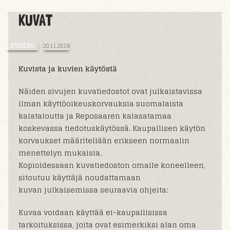
KUVAT
OTHERS
20.11.2019
Kuvista ja kuvien käytöstä
Näiden sivujen kuvatiedostot ovat julkaistavissa
ilman käyttöoikeuskorvauksia suomalaista
kalataloutta ja Reposaaren kalasatamaa
koskevassa tiedotuskäytössä. Kaupallisen käytön
korvaukset määritellään erikseen normaalin
menettelyn mukaisia.
Kopioidessaan kuvatiedoston omalle koneelleen,
sitoutuu käyttäjä noudattamaan
kuvan julkaisemissa seuraavia ohjeita:
Kuvaa voidaan käyttää ei-kaupallisissa
tarkoituksissa, joita ovat esimerkiksi alan oma