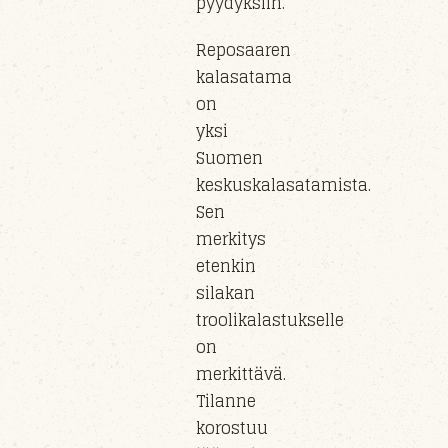
pyydyksiin.
Reposaaren
kalasatama
on
yksi
Suomen
keskuskalasatamista.
Sen
merkitys
etenkin
silakan
troolikalastukselle
on
merkittävä.
Tilanne
korostuu