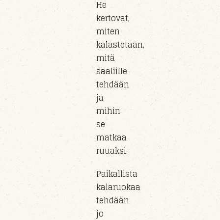
He
kertovat,
miten
kalastetaan,
mitä
saaliille
tehdään
ja
mihin
se
matkaa
ruuaksi.
Paikallista
kalaruokaa
tehdään
jo