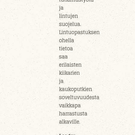
ja
lintujen
suojelua.
Lintuopastuksen
ohella
tietoa
saa
erilaisten
kiikarien
ja
kaukoputkien
soveltuvuudesta
vaikkapa
harrastusta
alkaville.