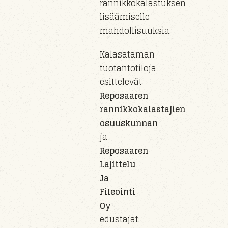
rannikkokalastuksen
lisäämiselle
mahdollisuuksia.
Kalasataman
tuotantotiloja
esittelevät
Reposaaren
rannikkokalastajien
osuuskunnan
ja
Reposaaren
Lajittelu
Ja
Fileointi
Oy
edustajat.