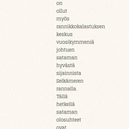
on
ollut
myös
rannikkokalastuksen
keskus
vuosikymmeniä
johtuen
sataman
hyvästä
sijainnista
Selkämeren
rannalla.
Tällä
hetkellä
sataman
olosuhteet
ovat