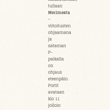
tullaan
Merimesta
–
viitoitusten
ohjaamana
ja
sataman
P-
paikalla
on
ohjaus
eteenpäin.
Portit
avataan
klo 11
jolloin