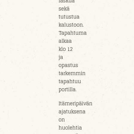
laskua
sekä
tutustua
kalustoon
.
Tapahtuma
alkaa
klo
12
ja
opastus
tarkemmin
tapahtuu
portil
la
.
Itämeripäivän
ajatuksena
on
huolehtia