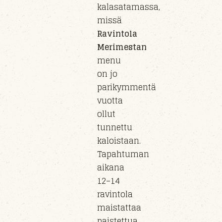
kalasatamassa,
missä
Ravintola
Merimestan
menu
on jo
parikymmentä
vuotta
ollut
tunnettu
kaloistaan.
Tapahtuman
aikana
12–14
ravintola
maistattaa
paistettua