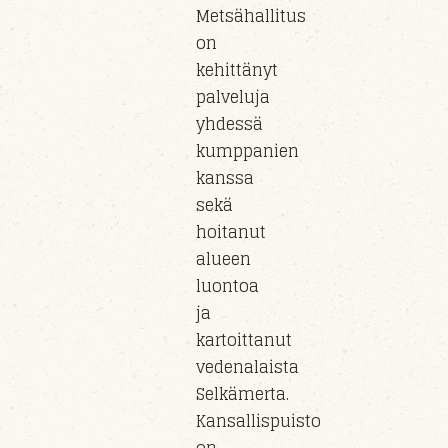
Metsähallitus
on
kehittänyt
palveluja
yhdessä
kumppanien
kanssa
sekä
hoitanut
alueen
luontoa
ja
kartoittanut
vedenalaista
Selkämerta.
Kansallispuisto