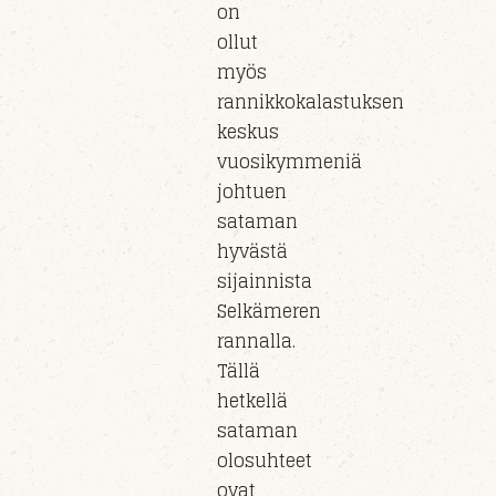
on
ollut
myös
rannikkokalastuksen
keskus
vuosikymmeniä
johtuen
sataman
hyvästä
sijainnista
Selkämeren
rannalla.
Tällä
hetkellä
sataman
olosuhteet
ovat