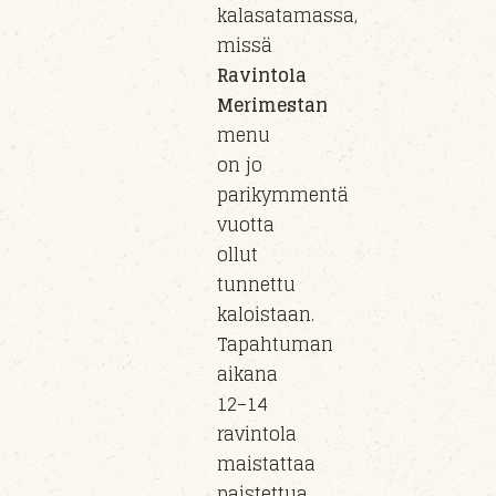
kalasatamassa,
missä
Ravintola
Merimestan
menu
on jo
parikymmentä
vuotta
ollut
tunnettu
kaloistaan.
Tapahtuman
aikana
12–14
ravintola
maistattaa
paistettua