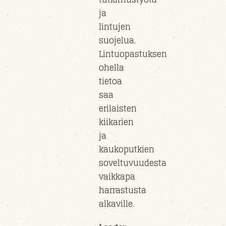
ja
lintujen
suojelua.
Lintuopastuksen
ohella
tietoa
saa
erilaisten
kiikarien
ja
kaukoputkien
soveltuvuudesta
vaikkapa
harrastusta
alkaville.