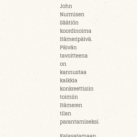
John
Nurmisen
Säätiön
koordinoima
Itämeripäivä.
Päivän
tavoitteena
on
kannustaa
kaikkia
konkreettisiin
toimiin
Itämeren
tilan
parantamiseksi.
Kalasatamaan