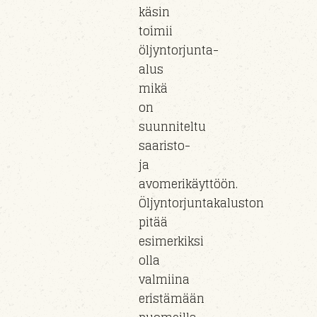
käsin
toimii
öljyntorjunta-
alus
mikä
on
suunniteltu
saaristo-
ja
avomerikäyttöön.
Öljyntorjuntakaluston
pitää
esimerkiksi
olla
valmiina
eristämään