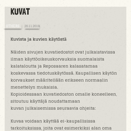
KUVAT
OTHERS
20.11.2019
Kuvista ja kuvien käytöstä
Näiden sivujen kuvatiedostot ovat julkaistavissa
ilman käyttöoikeuskorvauksia suomalaista
kalataloutta ja Reposaaren kalasatamaa
koskevassa tiedotuskäytössä. Kaupallisen käytön
korvaukset määritellään erikseen normaalin
menettelyn mukaisia.
Kopioidessaan kuvatiedoston omalle koneelleen,
sitoutuu käyttäjä noudattamaan
kuvan julkaisemissa seuraavia ohjeita:
Kuvaa voidaan käyttää ei-kaupallisissa
tarkoituksissa, joita ovat esimerkiksi alan oma