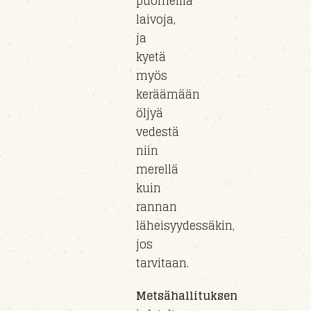
puomeilla
laivoja,
ja
kyetä
myös
keräämään
öljyä
vedestä
niin
merellä
kuin
rannan
läheisyydessäkin
,
jos
tarvitaan.
Metsähallituksen