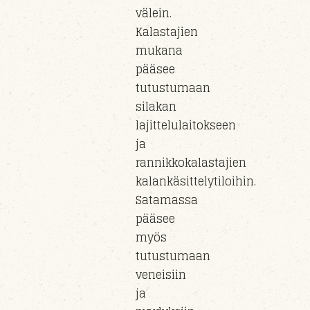
välein.
Kalastajien
mukana
pääsee
tutustumaan
silakan
lajittelulaitokseen
ja
rannikkokalastajien
kalankäsittelytiloihin.
Satamassa
pääsee
myös
tutustumaan
veneisiin
ja