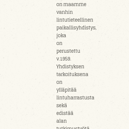
on maamme
vanhin
lintutieteellinen
paikallisyhdistys,
joka
on
perustettu
v.1959.
Yhdistyksen
tarkoituksena
on
ylläpitää
lintuharrastusta
sekä
edistää
alan
tutkimustyötä