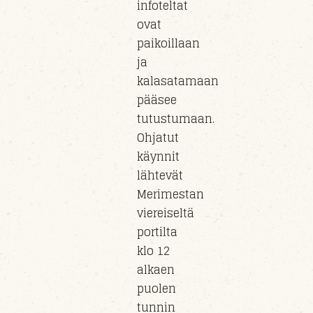
infoteltat
ovat
paikoillaan
ja
kalasatamaan
pääsee
tutustumaan.
Ohjatut
käynnit
lähtevät
Merimestan
viereiseltä
portilta
klo 12
alkaen
puolen
tunnin