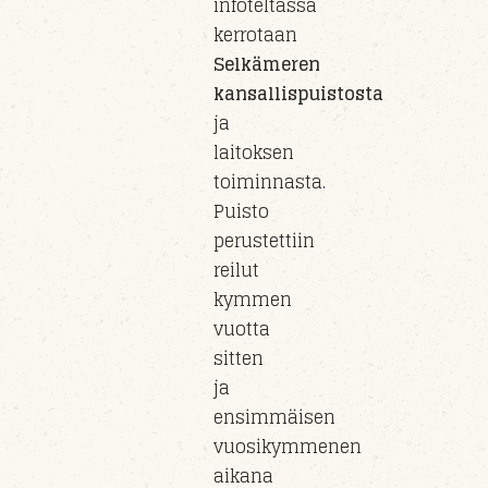
infoteltassa
kerrotaan
Selkämeren
kansallispuistosta
ja
laitoksen
toiminnasta.
Puisto
perust
ettiin
reilut
kymmen
vuotta
sitten
ja
e
nsimmäisen
vuosikymmenen
aikana