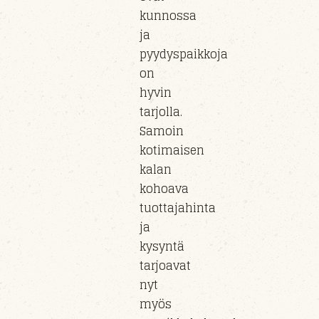
kunnossa
ja
pyydyspaikkoja
on
hyvin
tarjolla.
Samoin
kotimaisen
kalan
kohoava
tuottajahinta
ja
kysyntä
tarjoavat
nyt
myös