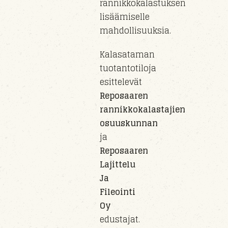
rannikkokalastuksen
lisäämiselle
mahdollisuuksia.
Kalasataman
tuotantotiloja
esittelevät
Reposaaren
rannikkokalastajien
osuuskunnan
ja
Reposaaren
Lajittelu
Ja
Fileointi
Oy
edustajat.