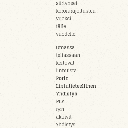
siirty
neet
kororarajoitusten
vuoksi
tälle
vuo
delle
.
Omassa
teltassaan
kertovat
linnuista
Porin
Lintutieteellinen
Yhdistys
PLY
ry
:n
aktiivit.
Yhdistys