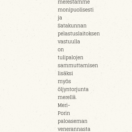
merestämme
monipuolisesti
ja
Satakunnan
pelastuslaitoksen
vastuull
a
on
tulipaloj
en
sammuttamisen
lisäksi
myös
öljyntorjunta
m
erel
lä.
Meri-
Porin
paloaseman
veneran
nasta