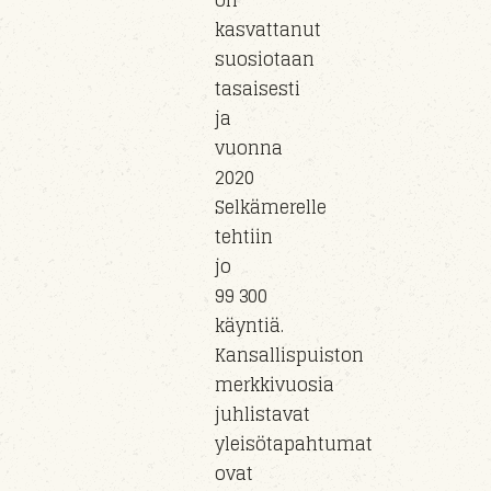
on
kasvattanut
suosiotaan
tasaisesti
ja
vuonna
2020
Selkämerelle
tehtiin
jo
99 300
käyntiä.
Kansallispuiston
merkkivuosia
juhlistavat
yleisötapahtumat
ovat