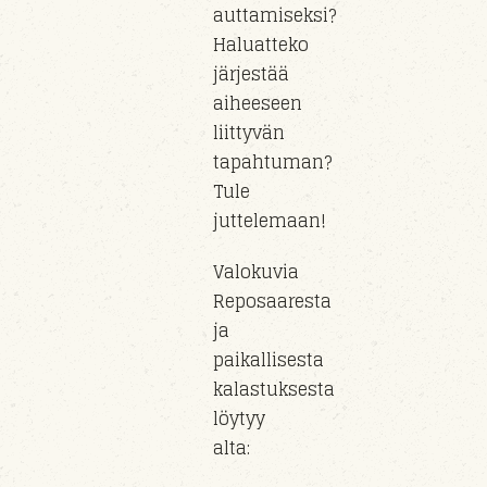
auttamiseksi?
Haluatteko
järjestää
aiheeseen
liittyvän
tapahtuman?
Tule
juttelemaan!
Valokuvia
Reposaaresta
ja
paikallisesta
kalastuksesta
löytyy
alta: