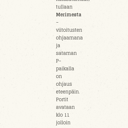
tullaan
Merimesta
–
viitoitusten
ohjaamana
ja
sataman
P-
paikalla
on
ohjaus
eteenpäin.
Portit
avataan
klo 11
jolloin