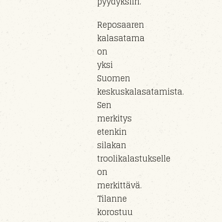
pyydyksiin.
Reposaaren
kalasatama
on
yksi
Suomen
keskuskalasatamista.
Sen
merkitys
etenkin
silakan
troolikalastukselle
on
merkittävä.
Tilanne
korostuu