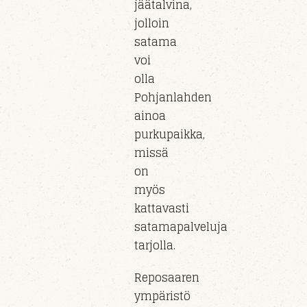
jäätalvina,
jolloin
satama
voi
olla
Pohjanlahden
ainoa
purkupaikka,
missä
on
myös
kattavasti
satamapalveluja
tarjolla.
Reposaaren
ympäristö