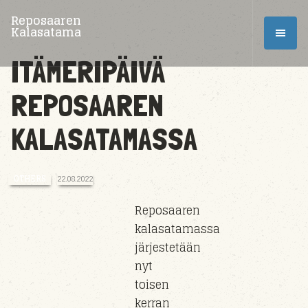
Reposaaren
Kalasatama
ITÄMERIPÄIVÄ
REPOSAAREN
KALASATAMASSA
OTHERS
22.08.2022
Reposaaren
kalasatamassa
järjestetään
nyt
toisen
kerran