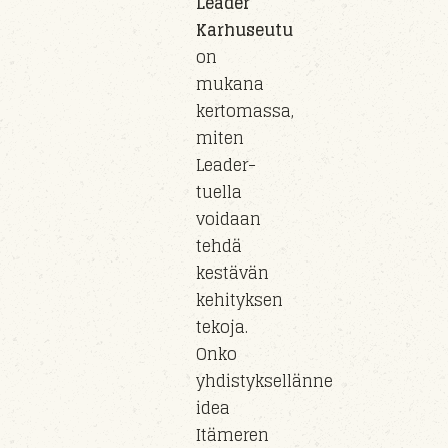
Leader
Karhuseutu
on
mukana
kertomassa,
miten
Leader-
tuella
voidaan
tehdä
kestävän
kehityksen
tekoja.
Onko
yhdistyksellänne
idea
Itämeren