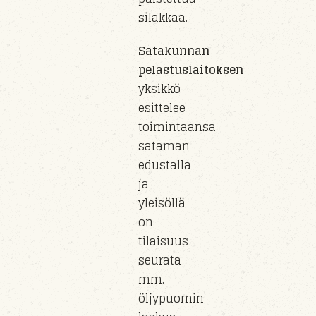
silakkaa.
Satakunnan
pelastuslaitoksen
yksikkö
esittelee
toimintaansa
sataman
edustalla
ja
yleisöllä
on
tilaisuus
seurata
mm.
öljypuomin