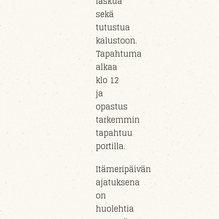
laskua
sekä
tutustua
kalustoon
.
Tapahtuma
alkaa
klo
12
ja
opastus
tarkemmin
tapahtuu
portil
la
.
Itämeripäivän
ajatuksena
on
huolehtia