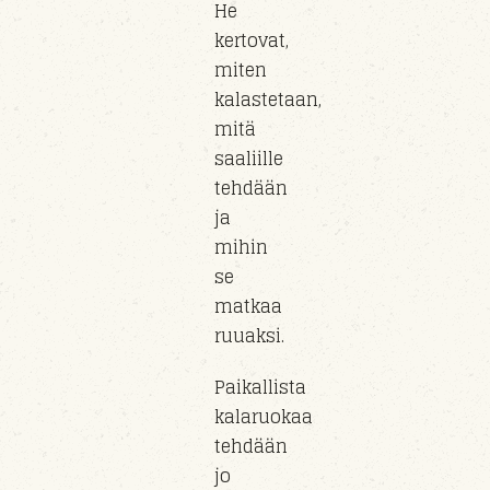
He
kertovat,
miten
kalastetaan,
mitä
saaliille
tehdään
ja
mihin
se
matkaa
ruuaksi.
Paikallista
kalaruokaa
tehdään
jo