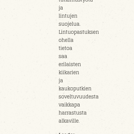
ja
lintujen
suojelua.
Lintuopastuksen
ohella
tietoa
saa
erilaisten
kiikarien
ja
kaukoputkien
soveltuvuudesta
vaikkapa
harrastusta
alkaville.