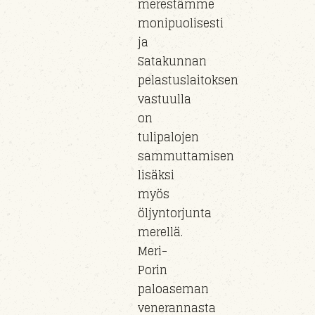
merestämme
monipuolisesti
ja
Satakunnan
pelastuslaitoksen
vastuull
a
on
tulipaloj
en
sammuttamisen
lisäksi
myös
öljyntorjunta
m
erel
lä.
Meri-
Porin
paloaseman
veneran
nasta