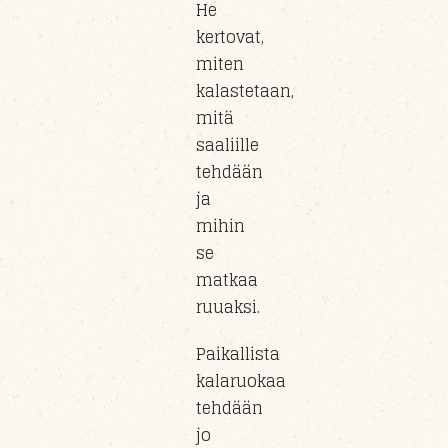
He
kertovat,
miten
kalastetaan,
mitä
saaliille
tehdään
ja
mihin
se
matkaa
ruuaksi.
Paikallista
kalaruokaa
tehdään
jo