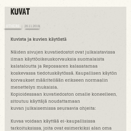
KUVAT
OTHERS
20.11.2019
Kuvista ja kuvien käytöstä
Näiden sivujen kuvatiedostot ovat julkaistavissa
ilman käyttöoikeuskorvauksia suomalaista
kalataloutta ja Reposaaren kalasatamaa
koskevassa tiedotuskäytössä. Kaupallisen käytön
korvaukset määritellään erikseen normaalin
menettelyn mukaisia.
Kopioidessaan kuvatiedoston omalle koneelleen,
sitoutuu käyttäjä noudattamaan
kuvan julkaisemissa seuraavia ohjeita:
Kuvaa voidaan käyttää ei-kaupallisissa
tarkoituksissa, joita ovat esimerkiksi alan oma