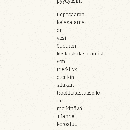
pyydyksiin.
Reposaaren
kalasatama
on
yksi
Suomen
keskuskalasatamista.
Sen
merkitys
etenkin
silakan
troolikalastukselle
on
merkittävä.
Tilanne
korostuu