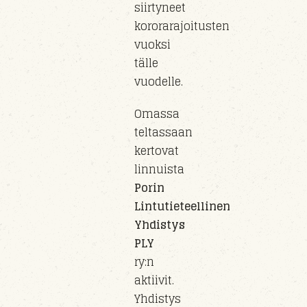
siirty
neet
kororarajoitusten
vuoksi
tälle
vuo
delle
.
Omassa
teltassaan
kertovat
linnuista
Porin
Lintutieteellinen
Yhdistys
PLY
ry
:n
aktiivit.
Yhdistys