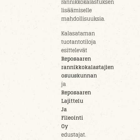
rannikkokalastuksen
lisäämiselle
mahdollisuuksia.
Kalasataman
tuotantotiloja
esittelevät
Reposaaren
rannikkokalastajien
osuuskunnan
ja
Reposaaren
Lajittelu
Ja
Fileointi
Oy
edustajat.