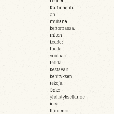
Leader
Karhuseutu
on
mukana
kertomassa,
miten
Leader-
tuella
voidaan
tehdä
kestävän
kehityksen
tekoja.
Onko
yhdistyksellänne
idea
Itämeren