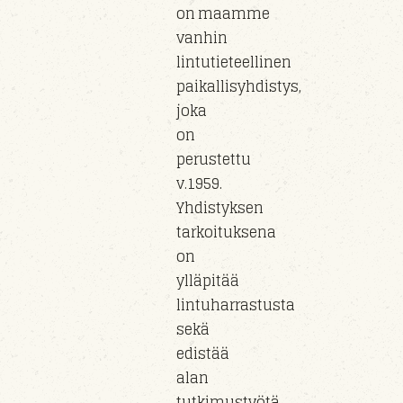
on maamme
vanhin
lintutieteellinen
paikallisyhdistys,
joka
on
perustettu
v.1959.
Yhdistyksen
tarkoituksena
on
ylläpitää
lintuharrastusta
sekä
edistää
alan
tutkimustyötä