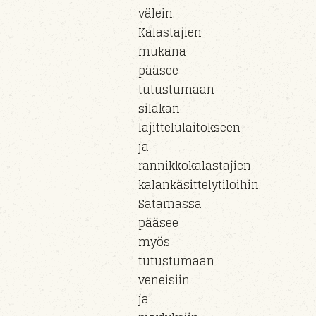
välein.
Kalastajien
mukana
pääsee
tutustumaan
silakan
lajittelulaitokseen
ja
rannikkokalastajien
kalankäsittelytiloihin.
Satamassa
pääsee
myös
tutustumaan
veneisiin
ja