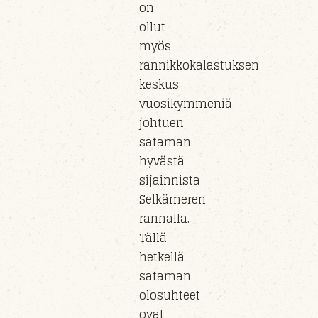
on
ollut
myös
rannikkokalastuksen
keskus
vuosikymmeniä
johtuen
sataman
hyvästä
sijainnista
Selkämeren
rannalla.
Tällä
hetkellä
sataman
olosuhteet
ovat