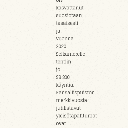
on
kasvattanut
suosiotaan
tasaisesti
ja
vuonna
2020
Selkämerelle
tehtiin
jo
99 300
käyntiä.
Kansallispuiston
merkkivuosia
juhlistavat
yleisötapahtumat
ovat