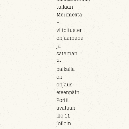
tullaan
Merimesta
–
viitoitusten
ohjaamana
ja
sataman
P-
paikalla
on
ohjaus
eteenpäin.
Portit
avataan
klo 11
jolloin