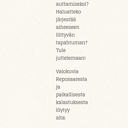
auttamiseksi?
Haluatteko
järjestää
aiheeseen
liittyvän
tapahtuman?
Tule
juttelemaan!
Valokuvia
Reposaaresta
ja
paikallisesta
kalastuksesta
löytyy
alta: