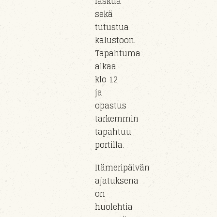
laskua
sekä
tutustua
kalustoon
.
Tapahtuma
alkaa
klo
12
ja
opastus
tarkemmin
tapahtuu
portil
la
.
Itämeripäivän
ajatuksena
on
huolehtia