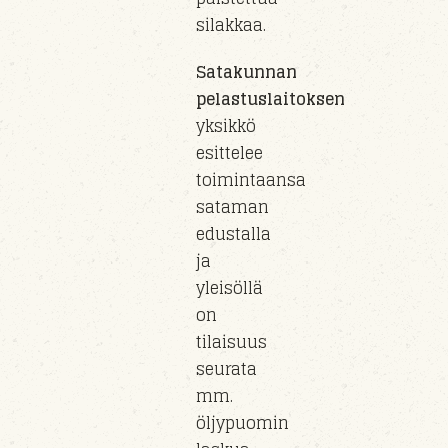
silakkaa.
Satakunnan
pelastuslaitoksen
yksikkö
esittelee
toimintaansa
sataman
edustalla
ja
yleisöllä
on
tilaisuus
seurata
mm.
öljypuomin