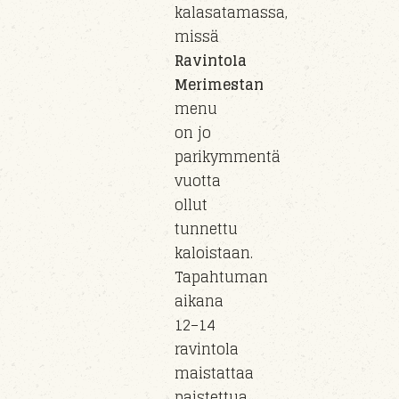
kalasatamassa,
missä
Ravintola
Merimestan
menu
on jo
parikymmentä
vuotta
ollut
tunnettu
kaloistaan.
Tapahtuman
aikana
12–14
ravintola
maistattaa
paistettua