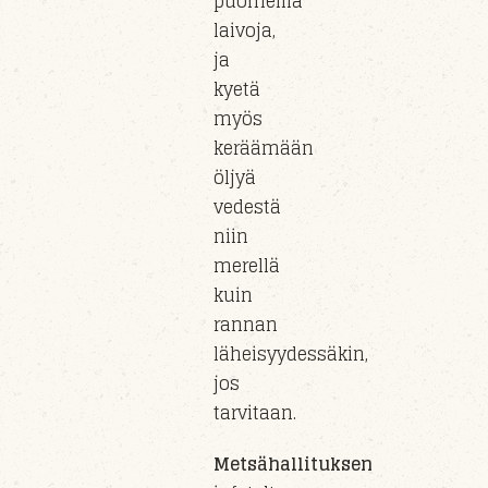
puomeilla
laivoja,
ja
kyetä
myös
keräämään
öljyä
vedestä
niin
merellä
kuin
rannan
läheisyydessäkin
,
jos
tarvitaan.
Metsähallituksen