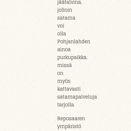
jäätalvina,
jolloin
satama
voi
olla
Pohjanlahden
ainoa
purkupaikka,
missä
on
myös
kattavasti
satamapalveluja
tarjolla.
Reposaaren
ympäristö