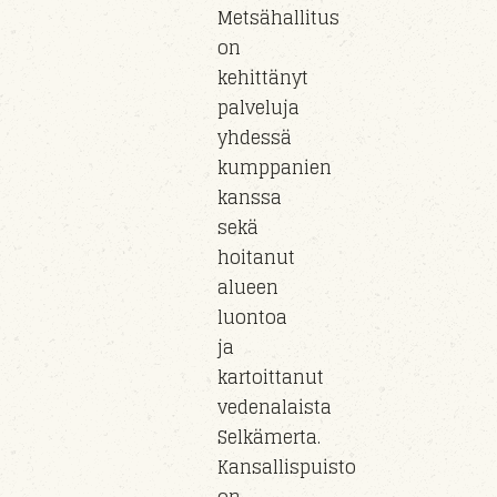
Metsähallitus
on
kehittänyt
palveluja
yhdessä
kumppanien
kanssa
sekä
hoitanut
alueen
luontoa
ja
kartoittanut
vedenalaista
Selkämerta.
Kansallispuisto