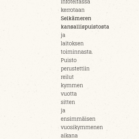
infoteltassa
kerrotaan
Selkämeren
kansallispuistosta
ja
laitoksen
toiminnasta.
Puisto
perust
ettiin
reilut
kymmen
vuotta
sitten
ja
e
nsimmäisen
vuosikymmenen
aikana