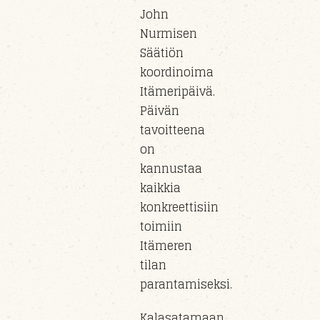
John
Nurmisen
Säätiön
koordinoima
Itämeripäivä.
Päivän
tavoitteena
on
kannustaa
kaikkia
konkreettisiin
toimiin
Itämeren
tilan
parantamiseksi.
Kalasatamaan