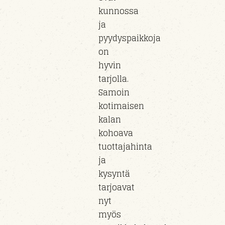
kunnossa
ja
pyydyspaikkoja
on
hyvin
tarjolla.
Samoin
kotimaisen
kalan
kohoava
tuottajahinta
ja
kysyntä
tarjoavat
nyt
myös