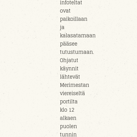
infoteltat
ovat
paikoillaan
ja
kalasatamaan
pääsee
tutustumaan.
Ohjatut
käynnit
lähtevät
Merimestan
viereiseltä
portilta
klo 12
alkaen
puolen
tunnin