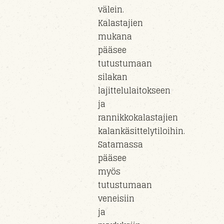
välein.
Kalastajien
mukana
pääsee
tutustumaan
silakan
lajittelulaitokseen
ja
rannikkokalastajien
kalankäsittelytiloihin.
Satamassa
pääsee
myös
tutustumaan
veneisiin
ja