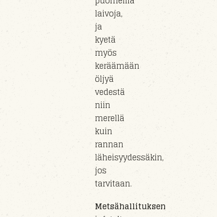
puomeilla
laivoja,
ja
kyetä
myös
keräämään
öljyä
vedestä
niin
merellä
kuin
rannan
läheisyydessäkin
,
jos
tarvitaan.
Metsähallituksen