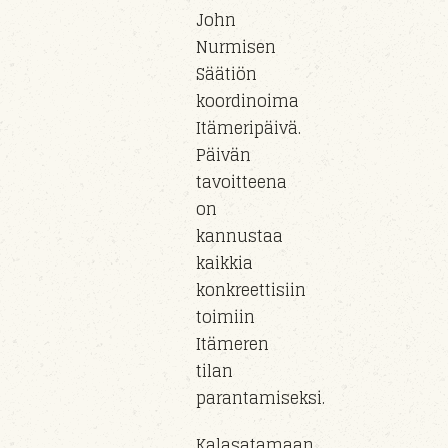
John
Nurmisen
Säätiön
koordinoima
Itämeripäivä.
Päivän
tavoitteena
on
kannustaa
kaikkia
konkreettisiin
toimiin
Itämeren
tilan
parantamiseksi.
Kalasatamaan