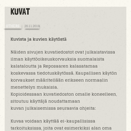
KUVAT
OTHERS
20.11.2019
Kuvista ja kuvien käytöstä
Näiden sivujen kuvatiedostot ovat julkaistavissa
ilman käyttöoikeuskorvauksia suomalaista
kalataloutta ja Reposaaren kalasatamaa
koskevassa tiedotuskäytössä. Kaupallisen käytön
korvaukset määritellään erikseen normaalin
menettelyn mukaisia.
Kopioidessaan kuvatiedoston omalle koneelleen,
sitoutuu käyttäjä noudattamaan
kuvan julkaisemissa seuraavia ohjeita:
Kuvaa voidaan käyttää ei-kaupallisissa
tarkoituksissa, joita ovat esimerkiksi alan oma