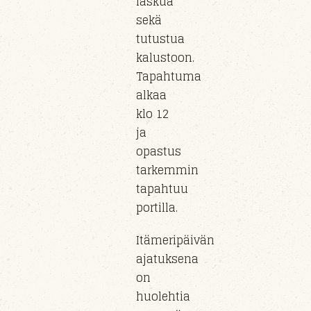
laskua
sekä
tutustua
kalustoon
.
Tapahtuma
alkaa
klo
12
ja
opastus
tarkemmin
tapahtuu
portil
la
.
Itämeripäivän
ajatuksena
on
huolehtia