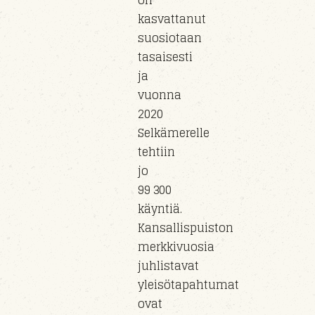
on
kasvattanut
suosiotaan
tasaisesti
ja
vuonna
2020
Selkämerelle
tehtiin
jo
99 300
käyntiä.
Kansallispuiston
merkkivuosia
juhlistavat
yleisötapahtumat
ovat