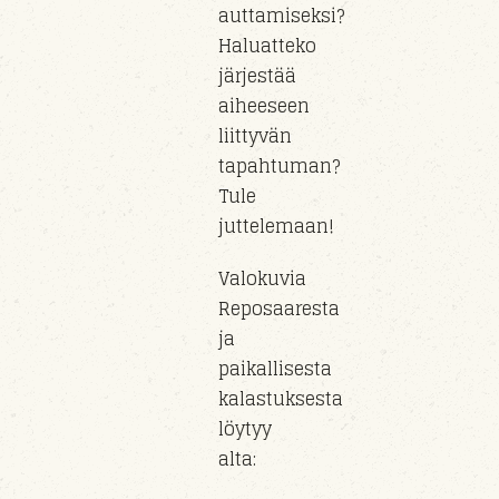
auttamiseksi?
Haluatteko
järjestää
aiheeseen
liittyvän
tapahtuman?
Tule
juttelemaan!
Valokuvia
Reposaaresta
ja
paikallisesta
kalastuksesta
löytyy
alta: