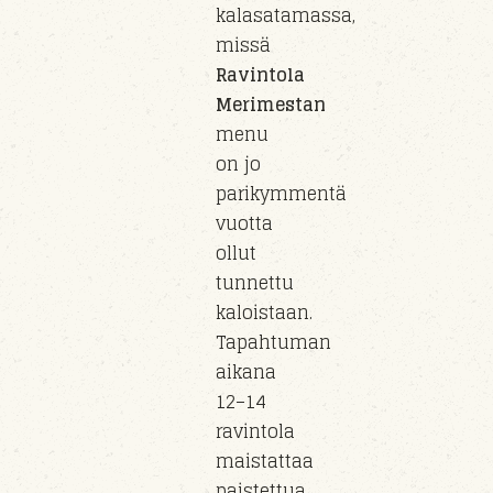
kalasatamassa,
missä
Ravintola
Merimestan
menu
on jo
parikymmentä
vuotta
ollut
tunnettu
kaloistaan.
Tapahtuman
aikana
12–14
ravintola
maistattaa
paistettua