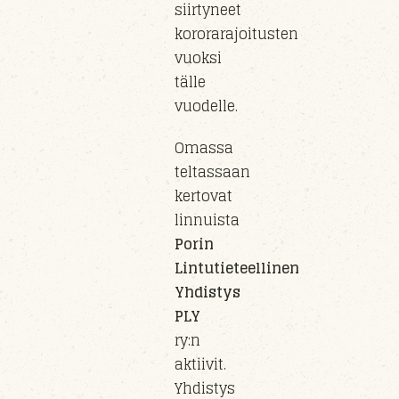
siirty
neet
kororarajoitusten
vuoksi
tälle
vuo
delle
.
Omassa
teltassaan
kertovat
linnuista
Porin
Lintutieteellinen
Yhdistys
PLY
ry
:n
aktiivit.
Yhdistys