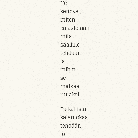
He
kertovat,
miten
kalastetaan,
mitä
saaliille
tehdään
ja
mihin
se
matkaa
ruuaksi.
Paikallista
kalaruokaa
tehdään
jo