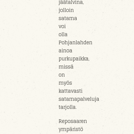
jäätalvina,
jolloin
satama
voi
olla
Pohjanlahden
ainoa
purkupaikka,
missä
on
myös
kattavasti
satamapalveluja
tarjolla.
Reposaaren
ympäristö