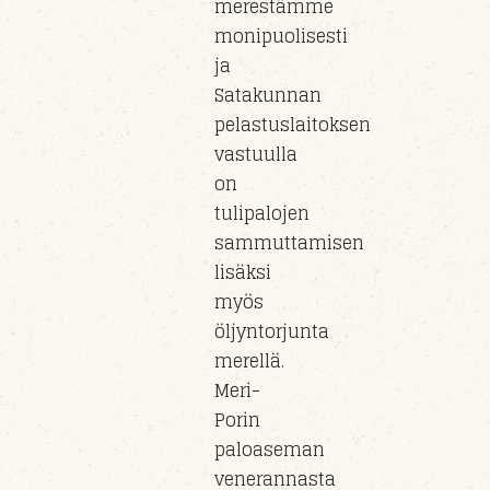
merestämme
monipuolisesti
ja
Satakunnan
pelastuslaitoksen
vastuull
a
on
tulipaloj
en
sammuttamisen
lisäksi
myös
öljyntorjunta
m
erel
lä.
Meri-
Porin
paloaseman
veneran
nasta