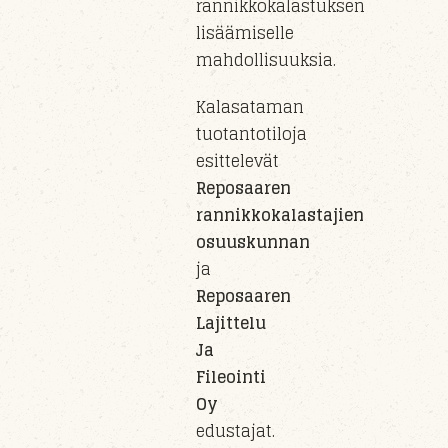
rannikkokalastuksen
lisäämiselle
mahdollisuuksia.
Kalasataman
tuotantotiloja
esittelevät
Reposaaren
rannikkokalastajien
osuuskunnan
ja
Reposaaren
Lajittelu
Ja
Fileointi
Oy
edustajat.