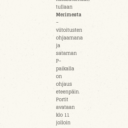
tullaan
Merimesta
–
viitoitusten
ohjaamana
ja
sataman
P-
paikalla
on
ohjaus
eteenpäin.
Portit
avataan
klo 11
jolloin