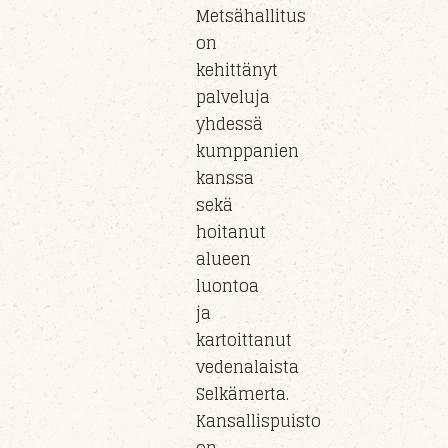
Metsähallitus
on
kehittänyt
palveluja
yhdessä
kumppanien
kanssa
sekä
hoitanut
alueen
luontoa
ja
kartoittanut
vedenalaista
Selkämerta.
Kansallispuisto