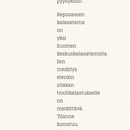
pyydyksiin.
Reposaaren
kalasatama
on
yksi
Suomen
keskuskalasatamista.
Sen
merkitys
etenkin
silakan
troolikalastukselle
on
merkittävä.
Tilanne
korostuu