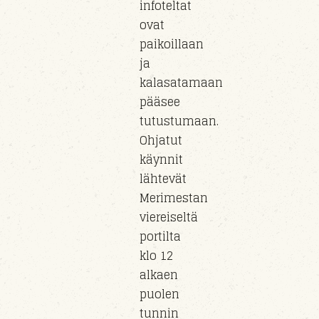
infoteltat
ovat
paikoillaan
ja
kalasatamaan
pääsee
tutustumaan.
Ohjatut
käynnit
lähtevät
Merimestan
viereiseltä
portilta
klo 12
alkaen
puolen
tunnin