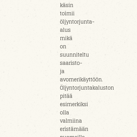
käsin
toimii
öljyntorjunta-
alus
mikä
on
suunniteltu
saaristo-
ja
avomerikäyttöön.
Öljyntorjuntakaluston
pitää
esimerkiksi
olla
valmiina
eristämään