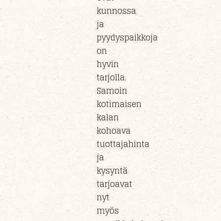
kunnossa
ja
pyydyspaikkoja
on
hyvin
tarjolla.
Samoin
kotimaisen
kalan
kohoava
tuottajahinta
ja
kysyntä
tarjoavat
nyt
myös