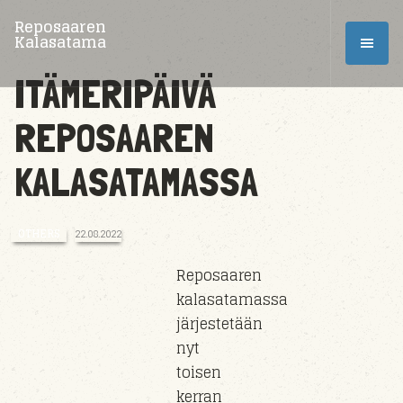
Reposaaren
Kalasatama
ITÄMERIPÄIVÄ
REPOSAAREN
KALASATAMASSA
OTHERS
22.08.2022
Reposaaren
kalasatamassa
järjestetään
nyt
toisen
kerran