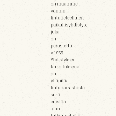
on maamme
vanhin
lintutieteellinen
paikallisyhdistys,
joka
on
perustettu
v.1959.
Yhdistyksen
tarkoituksena
on
ylläpitää
lintuharrastusta
sekä
edistää
alan
tutkimustyötä