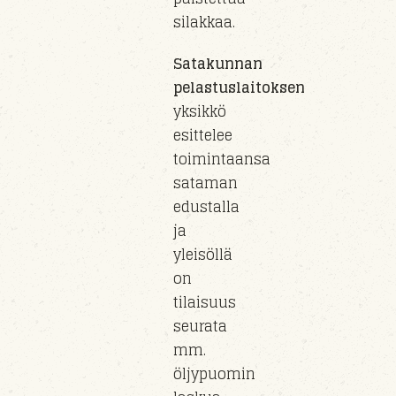
silakkaa.
Satakunnan
pelastuslaitoksen
yksikkö
esittelee
toimintaansa
sataman
edustalla
ja
yleisöllä
on
tilaisuus
seurata
mm.
öljypuomin