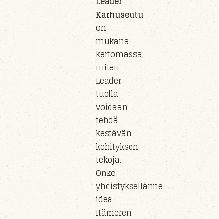
Leader
Karhuseutu
on
mukana
kertomassa,
miten
Leader-
tuella
voidaan
tehdä
kestävän
kehityksen
tekoja.
Onko
yhdistyksellänne
idea
Itämeren