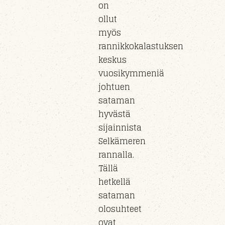
on
ollut
myös
rannikkokalastuksen
keskus
vuosikymmeniä
johtuen
sataman
hyvästä
sijainnista
Selkämeren
rannalla.
Tällä
hetkellä
sataman
olosuhteet
ovat