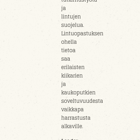
ja
lintujen
suojelua.
Lintuopastuksen
ohella
tietoa
saa
erilaisten
kiikarien
ja
kaukoputkien
soveltuvuudesta
vaikkapa
harrastusta
alkaville.