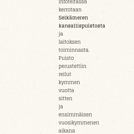
infoteltassa
kerrotaan
Selkämeren
kansallispuistosta
ja
laitoksen
toiminnasta.
Puisto
perust
ettiin
reilut
kymmen
vuotta
sitten
ja
e
nsimmäisen
vuosikymmenen
aikana