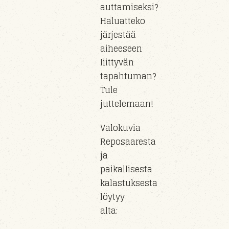
auttamiseksi?
Haluatteko
järjestää
aiheeseen
liittyvän
tapahtuman?
Tule
juttelemaan!
Valokuvia
Reposaaresta
ja
paikallisesta
kalastuksesta
löytyy
alta: