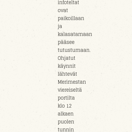
infoteltat
ovat
paikoillaan
ja
kalasatamaan
pääsee
tutustumaan.
Ohjatut
käynnit
lähtevät
Merimestan
viereiseltä
portilta
klo 12
alkaen
puolen
tunnin