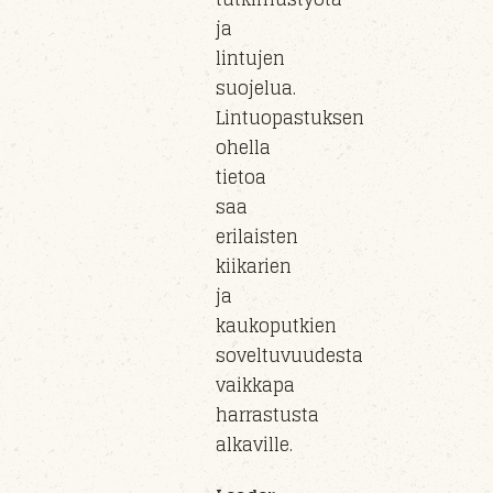
ja
lintujen
suojelua.
Lintuopastuksen
ohella
tietoa
saa
erilaisten
kiikarien
ja
kaukoputkien
soveltuvuudesta
vaikkapa
harrastusta
alkaville.