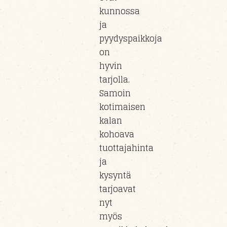
kunnossa
ja
pyydyspaikkoja
on
hyvin
tarjolla.
Samoin
kotimaisen
kalan
kohoava
tuottajahinta
ja
kysyntä
tarjoavat
nyt
myös