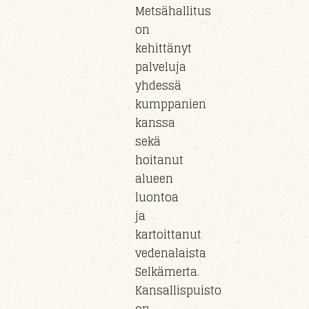
Metsähallitus
on
kehittänyt
palveluja
yhdessä
kumppanien
kanssa
sekä
hoitanut
alueen
luontoa
ja
kartoittanut
vedenalaista
Selkämerta.
Kansallispuisto