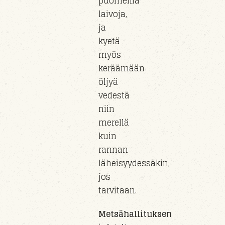
puomeilla
laivoja,
ja
kyetä
myös
keräämään
öljyä
vedestä
niin
merellä
kuin
rannan
läheisyydessäkin
,
jos
tarvitaan.
Metsähallituksen