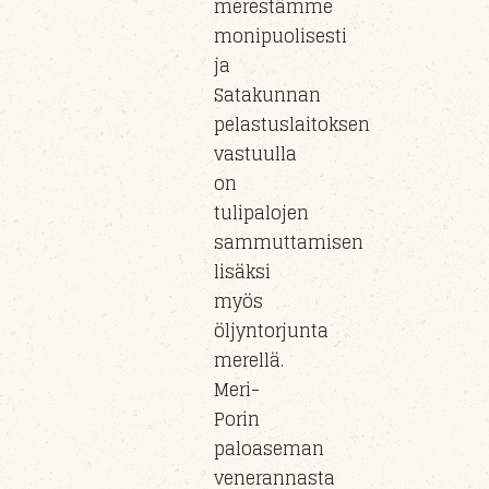
merestämme
monipuolisesti
ja
Satakunnan
pelastuslaitoksen
vastuull
a
on
tulipaloj
en
sammuttamisen
lisäksi
myös
öljyntorjunta
m
erel
lä.
Meri-
Porin
paloaseman
veneran
nasta