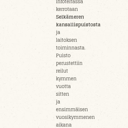
infoteltassa
kerrotaan
Selkämeren
kansallispuistosta
ja
laitoksen
toiminnasta.
Puisto
perust
ettiin
reilut
kymmen
vuotta
sitten
ja
e
nsimmäisen
vuosikymmenen
aikana