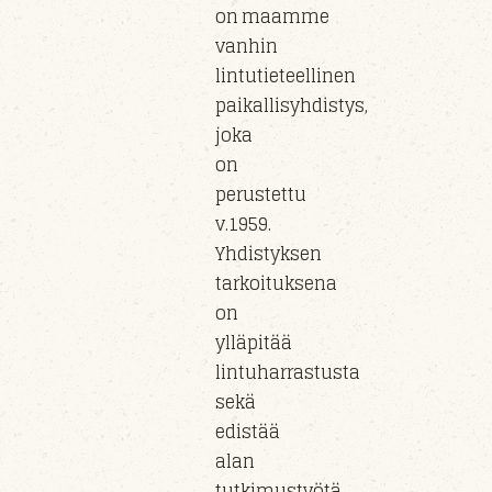
on maamme
vanhin
lintutieteellinen
paikallisyhdistys,
joka
on
perustettu
v.1959.
Yhdistyksen
tarkoituksena
on
ylläpitää
lintuharrastusta
sekä
edistää
alan
tutkimustyötä