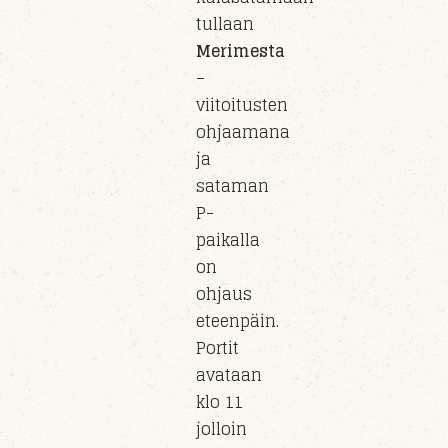
tullaan
Merimesta
–
viitoitusten
ohjaamana
ja
sataman
P-
paikalla
on
ohjaus
eteenpäin.
Portit
avataan
klo 11
jolloin