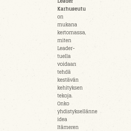
Leader
Karhuseutu
on
mukana
kertomassa,
miten
Leader-
tuella
voidaan
tehdä
kestävän
kehityksen
tekoja.
Onko
yhdistyksellänne
idea
Itämeren