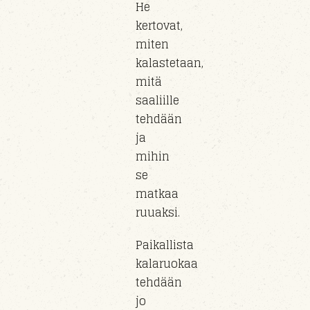
He
kertovat,
miten
kalastetaan,
mitä
saaliille
tehdään
ja
mihin
se
matkaa
ruuaksi.
Paikallista
kalaruokaa
tehdään
jo