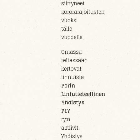
siirty
neet
kororarajoitusten
vuoksi
tälle
vuo
delle
.
Omassa
teltassaan
kertovat
linnuista
Porin
Lintutieteellinen
Yhdistys
PLY
ry
:n
aktiivit.
Yhdistys