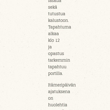
laskua
sekä
tutustua
kalustoon
.
Tapahtuma
alkaa
klo
12
ja
opastus
tarkemmin
tapahtuu
portil
la
.
Itämeripäivän
ajatuksena
on
huolehtia