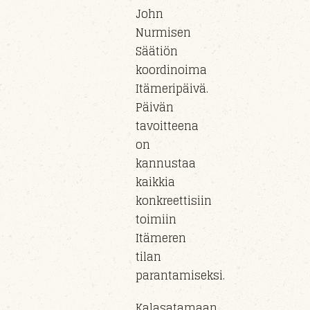
John
Nurmisen
Säätiön
koordinoima
Itämeripäivä.
Päivän
tavoitteena
on
kannustaa
kaikkia
konkreettisiin
toimiin
Itämeren
tilan
parantamiseksi.
Kalasatamaan