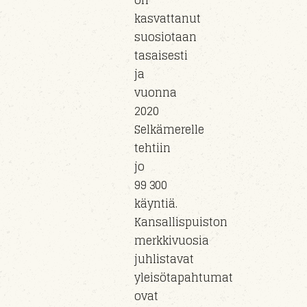
on
kasvattanut
suosiotaan
tasaisesti
ja
vuonna
2020
Selkämerelle
tehtiin
jo
99 300
käyntiä.
Kansallispuiston
merkkivuosia
juhlistavat
yleisötapahtumat
ovat