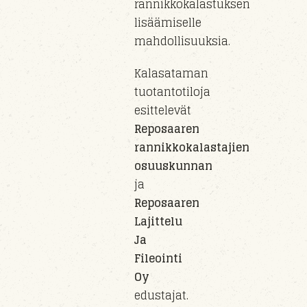
rannikkokalastuksen
lisäämiselle
mahdollisuuksia.
Kalasataman
tuotantotiloja
esittelevät
Reposaaren
rannikkokalastajien
osuuskunnan
ja
Reposaaren
Lajittelu
Ja
Fileointi
Oy
edustajat.