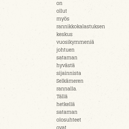
on
ollut
myös
rannikkokalastuksen
keskus
vuosikymmeniä
johtuen
sataman
hyvästä
sijainnista
Selkämeren
rannalla.
Tällä
hetkellä
sataman
olosuhteet
ovat