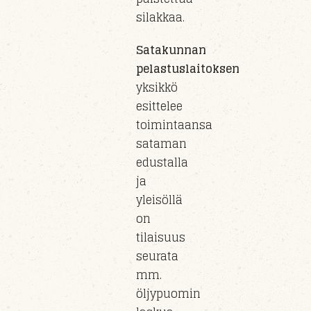
silakkaa.
Satakunnan
pelastuslaitoksen
yksikkö
esittelee
toimintaansa
sataman
edustalla
ja
yleisöllä
on
tilaisuus
seurata
mm.
öljypuomin