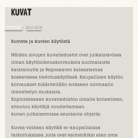
KUVAT
OTHERS
20.11.2019
Kuvista ja kuvien käytöstä
Näiden sivujen kuvatiedostot ovat julkaistavissa
ilman käyttöoikeuskorvauksia suomalaista
kalataloutta ja Reposaaren kalasatamaa
koskevassa tiedotuskäytössä. Kaupallisen käytön
korvaukset määritellään erikseen normaalin
menettelyn mukaisia.
Kopioidessaan kuvatiedoston omalle koneelleen,
sitoutuu käyttäjä noudattamaan
kuvan julkaisemissa seuraavia ohjeita:
Kuvaa voidaan käyttää ei-kaupallisissa
tarkoituksissa, joita ovat esimerkiksi alan oma