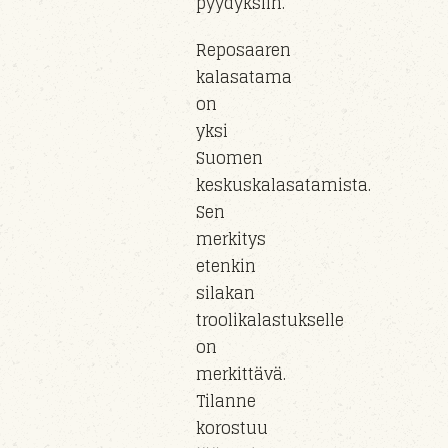
pyydyksiin.
Reposaaren
kalasatama
on
yksi
Suomen
keskuskalasatamista.
Sen
merkitys
etenkin
silakan
troolikalastukselle
on
merkittävä.
Tilanne
korostuu