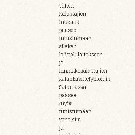
välein.
Kalastajien
mukana
pääsee
tutustumaan
silakan
lajittelulaitokseen
ja
rannikkokalastajien
kalankäsittelytiloihin.
Satamassa
pääsee
myös
tutustumaan
veneisiin
ja