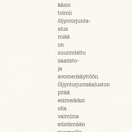
käsin
toimii
öljyntorjunta-
alus
mikä
on
suunniteltu
saaristo-
ja
avomerikäyttöön.
Öljyntorjuntakaluston
pitää
esimerkiksi
olla
valmiina
eristämään