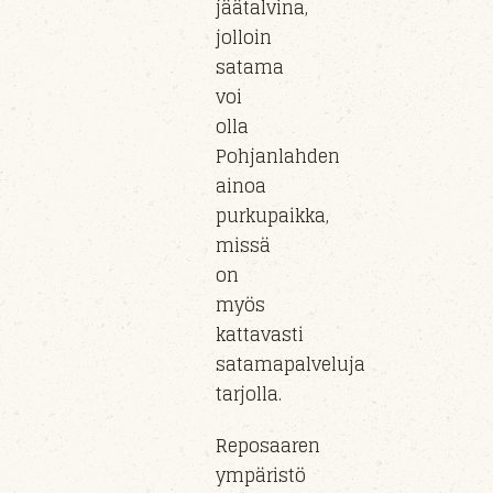
jäätalvina,
jolloin
satama
voi
olla
Pohjanlahden
ainoa
purkupaikka,
missä
on
myös
kattavasti
satamapalveluja
tarjolla.
Reposaaren
ympäristö