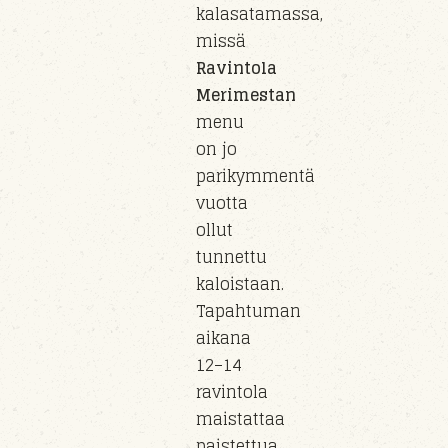
kalasatamassa,
missä
Ravintola
Merimestan
menu
on jo
parikymmentä
vuotta
ollut
tunnettu
kaloistaan.
Tapahtuman
aikana
12–14
ravintola
maistattaa
paistettua