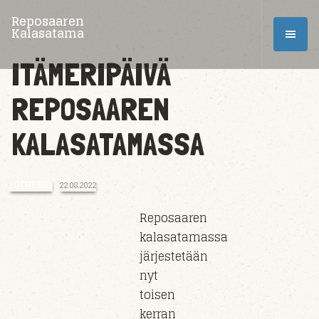
Reposaaren
Kalasatama
ITÄMERIPÄIVÄ
REPOSAAREN
KALASATAMASSA
OTHERS
22.08.2022
Reposaaren
kalasatamassa
järjestetään
nyt
toisen
kerran