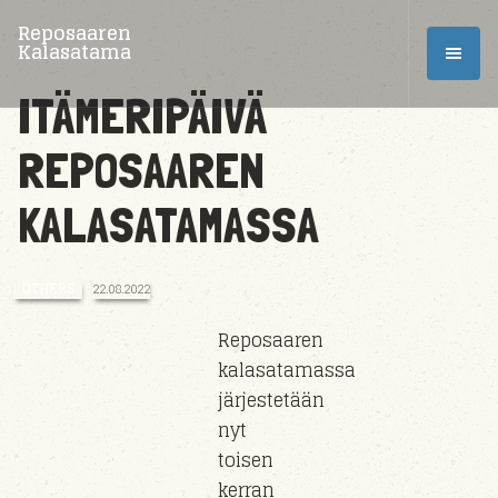
Reposaaren
Kalasatama
ITÄMERIPÄIVÄ
REPOSAAREN
KALASATAMASSA
OTHERS
22.08.2022
Reposaaren
kalasatamassa
järjestetään
nyt
toisen
kerran