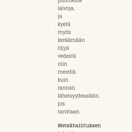
puomeilla
laivoja,
ja
kyetä
myös
keräämään
öljyä
vedestä
niin
merellä
kuin
rannan
läheisyydessäkin
,
jos
tarvitaan.
Metsähallituksen