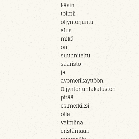
käsin
toimii
öljyntorjunta-
alus
mikä
on
suunniteltu
saaristo-
ja
avomerikäyttöön.
Öljyntorjuntakaluston
pitää
esimerkiksi
olla
valmiina
eristämään