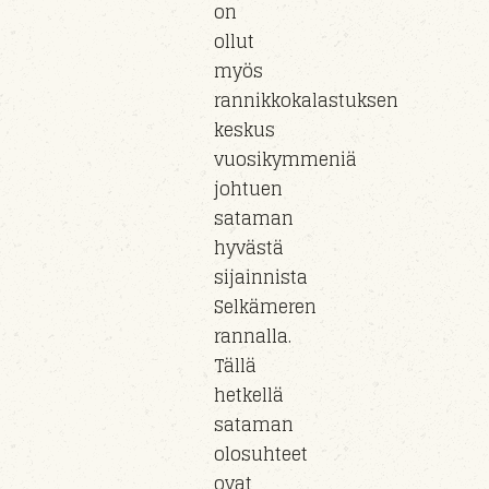
on
ollut
myös
rannikkokalastuksen
keskus
vuosikymmeniä
johtuen
sataman
hyvästä
sijainnista
Selkämeren
rannalla.
Tällä
hetkellä
sataman
olosuhteet
ovat