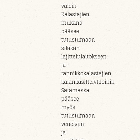
välein.
Kalastajien
mukana
pääsee
tutustumaan
silakan
lajittelulaitokseen
ja
rannikkokalastajien
kalankäsittelytiloihin.
Satamassa
pääsee
myös
tutustumaan
veneisiin
ja