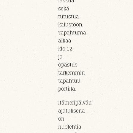
laskua
sekä
tutustua
kalustoon
.
Tapahtuma
alkaa
klo
12
ja
opastus
tarkemmin
tapahtuu
portil
la
.
Itämeripäivän
ajatuksena
on
huolehtia