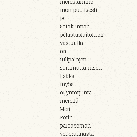
merestämme
monipuolisesti
ja
Satakunnan
pelastuslaitoksen
vastuull
a
on
tulipaloj
en
sammuttamisen
lisäksi
myös
öljyntorjunta
m
erel
lä.
Meri-
Porin
paloaseman
veneran
nasta