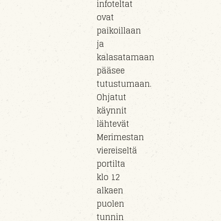
infoteltat
ovat
paikoillaan
ja
kalasatamaan
pääsee
tutustumaan.
Ohjatut
käynnit
lähtevät
Merimestan
viereiseltä
portilta
klo 12
alkaen
puolen
tunnin