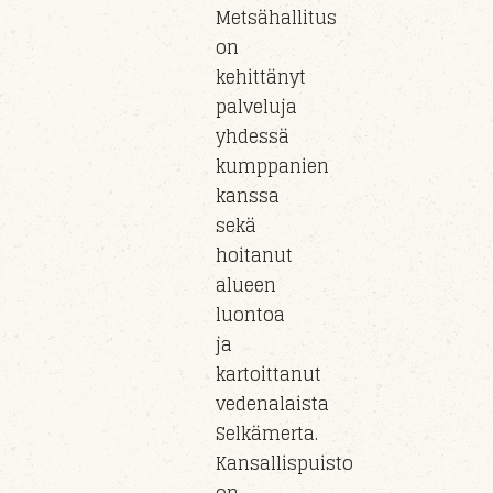
Metsähallitus
on
kehittänyt
palveluja
yhdessä
kumppanien
kanssa
sekä
hoitanut
alueen
luontoa
ja
kartoittanut
vedenalaista
Selkämerta.
Kansallispuisto