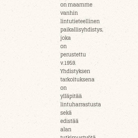
on maamme
vanhin
lintutieteellinen
paikallisyhdistys,
joka
on
perustettu
v.1959.
Yhdistyksen
tarkoituksena
on
ylläpitää
lintuharrastusta
sekä
edistää
alan
tutkimustyötä