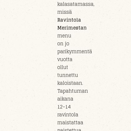
kalasatamassa,
missä
Ravintola
Merimestan
menu
on jo
parikymmentä
vuotta
ollut
tunnettu
kaloistaan.
Tapahtuman
aikana
12–14
ravintola
maistattaa
paistettua