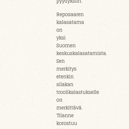
pyydyksiin.
Reposaaren
kalasatama
on
yksi
Suomen
keskuskalasatamista.
Sen
merkitys
etenkin
silakan
troolikalastukselle
on
merkittävä.
Tilanne
korostuu