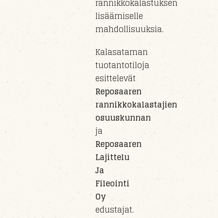
rannikkokalastuksen
lisäämiselle
mahdollisuuksia.
Kalasataman
tuotantotiloja
esittelevät
Reposaaren
rannikkokalastajien
osuuskunnan
ja
Reposaaren
Lajittelu
Ja
Fileointi
Oy
edustajat.