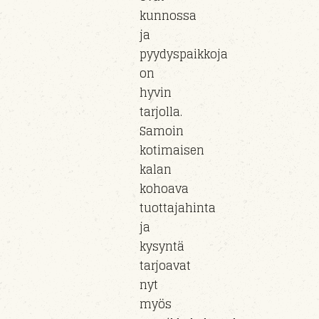
kunnossa
ja
pyydyspaikkoja
on
hyvin
tarjolla.
Samoin
kotimaisen
kalan
kohoava
tuottajahinta
ja
kysyntä
tarjoavat
nyt
myös