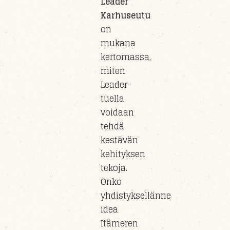
Leader
Karhuseutu
on
mukana
kertomassa,
miten
Leader-
tuella
voidaan
tehdä
kestävän
kehityksen
tekoja.
Onko
yhdistyksellänne
idea
Itämeren