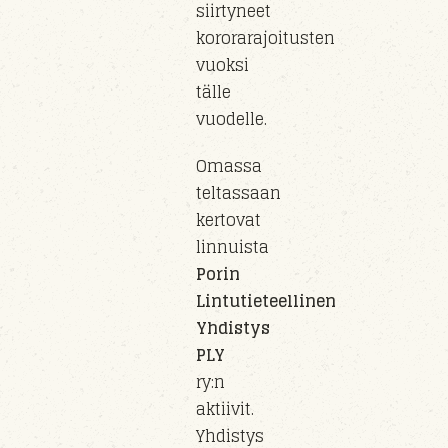
siirty
neet
kororarajoitusten
vuoksi
tälle
vuo
delle
.
Omassa
teltassaan
kertovat
linnuista
Porin
Lintutieteellinen
Yhdistys
PLY
ry
:n
aktiivit.
Yhdistys