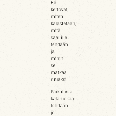
He
kertovat,
miten
kalastetaan,
mitä
saaliille
tehdään
ja
mihin
se
matkaa
ruuaksi.
Paikallista
kalaruokaa
tehdään
jo