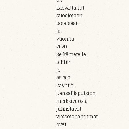
on
kasvattanut
suosiotaan
tasaisesti
ja
vuonna
2020
Selkämerelle
tehtiin
jo
99 300
käyntiä.
Kansallispuiston
merkkivuosia
juhlistavat
yleisötapahtumat
ovat