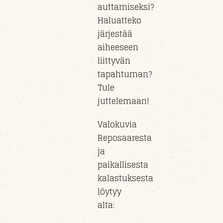
auttamiseksi?
Haluatteko
järjestää
aiheeseen
liittyvän
tapahtuman?
Tule
juttelemaan!
Valokuvia
Reposaaresta
ja
paikallisesta
kalastuksesta
löytyy
alta: