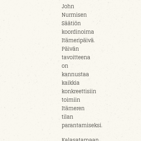
John
Nurmisen
Säätiön
koordinoima
Itämeripäivä.
Päivän
tavoitteena
on
kannustaa
kaikkia
konkreettisiin
toimiin
Itämeren
tilan
parantamiseksi.
Kalasatamaan