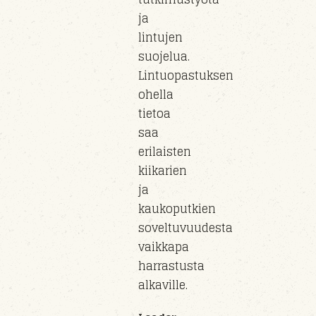
ja
lintujen
suojelua.
Lintuopastuksen
ohella
tietoa
saa
erilaisten
kiikarien
ja
kaukoputkien
soveltuvuudesta
vaikkapa
harrastusta
alkaville.