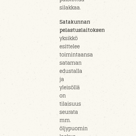
silakkaa.
Satakunnan
pelastuslaitoksen
yksikkö
esittelee
toimintaansa
sataman
edustalla
ja
yleisöllä
on
tilaisuus
seurata
mm.
öljypuomin