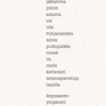
jäätalvina,
jolloin
satama
voi
olla
Pohjanlahden
ainoa
purkupaikka,
missä
on
myös
kattavasti
satamapalveluja
tarjolla.
Reposaaren
ympäristö