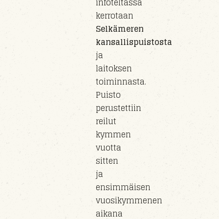
infoteltassa
kerrotaan
Selkämeren
kansallispuistosta
ja
laitoksen
toiminnasta.
Puisto
perust
ettiin
reilut
kymmen
vuotta
sitten
ja
e
nsimmäisen
vuosikymmenen
aikana