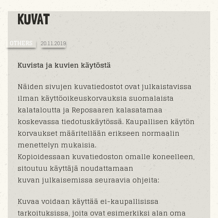
KUVAT
OTHERS
20.11.2019
Kuvista ja kuvien käytöstä
Näiden sivujen kuvatiedostot ovat julkaistavissa
ilman käyttöoikeuskorvauksia suomalaista
kalataloutta ja Reposaaren kalasatamaa
koskevassa tiedotuskäytössä. Kaupallisen käytön
korvaukset määritellään erikseen normaalin
menettelyn mukaisia.
Kopioidessaan kuvatiedoston omalle koneelleen,
sitoutuu käyttäjä noudattamaan
kuvan julkaisemissa seuraavia ohjeita:
Kuvaa voidaan käyttää ei-kaupallisissa
tarkoituksissa, joita ovat esimerkiksi alan oma