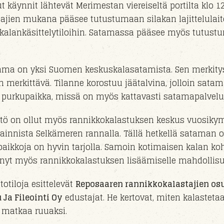
 käynnit lähtevät Merimestan viereiseltä portilta klo 1
stajien mukana pääsee tutustumaan silakan lajittelulai
 kalankäsittelytiloihin. Satamassa pääsee myös tutust
ma on yksi Suomen keskuskalasatamista. Sen merkitys
n merkittävä. Tilanne korostuu jäätalvina, jolloin satam
purkupaikka, missä on myös kattavasti satamapalveluja
tö on ollut myös rannikkokalastuksen keskus vuosik
ainnista Selkämeren rannalla. Tällä hetkellä sataman o
aikkoja on hyvin tarjolla. Samoin kotimaisen kalan ko
t nyt myös rannikkokalastuksen lisäämiselle mahdollisu
otiloja esittelevät
Reposaaren rannikkokalastajien o
 Ja Fileointi Oy
edustajat. He kertovat, miten kalastetaa
 matkaa ruuaksi.