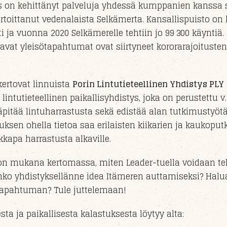
s on kehittänyt palveluja yhdessä kumppanien kanssa 
rtoittanut vedenalaista Selkämerta. Kansallispuisto on
i ja vuonna 2020 Selkämerelle tehtiin jo 99 300 käyntiä.
tavat yleisötapahtumat
ovat
siirty
neet
kororarajoitusten
ertovat linnuista
Porin Lintutieteellinen Yhdistys PLY
tutieteellinen paikallisyhdistys, joka on perustettu v
äpitää lintuharrastusta sekä edistää alan tutkimustyötä
uksen ohella tietoa saa erilaisten kiikarien ja kaukoput
kapa harrastusta alkaville.
n mukana kertomassa, miten Leader-tuella voidaan t
nko yhdistyksellänne idea Itämeren auttamiseksi? Halua
 tapahtuman? Tule juttelemaan!
ta ja paikallisesta kalastuksesta löytyy alta: