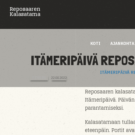
Reposaaren
Kalasatama
KOTI
AJANKOHTA
ITÄMERIPÄIVÄ REPO
ITÄMERIPÄIVÄ 
OTHERS
22.08.2022
Reposaaren kalasata
Itämeripäivä. Päivän
parantamiseksi.
Kalasatamaan tull
eteenpäin. Portit av