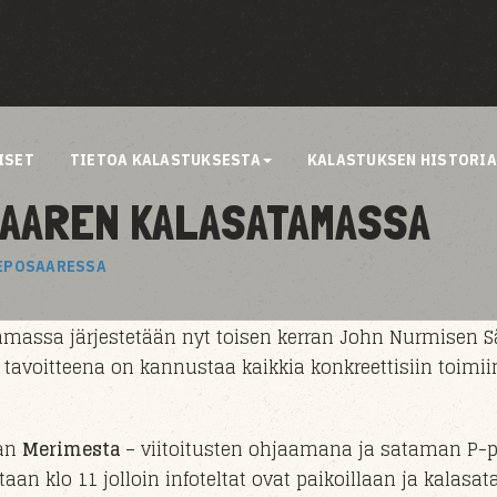
ISET
TIETOA KALASTUKSESTA
KALASTUKSEN HISTORI
SAAREN KALASATAMASSA
REPOSAARESSA
massa järjestetään nyt toisen kerran
John Nurmisen S
 tavoitteena on kannustaa kaikkia konkreettisiin toimii
aan
Merimesta
– viitoitusten ohjaamana ja sataman P-p
ataan klo 11 jolloin infoteltat ovat paikoillaan ja kala