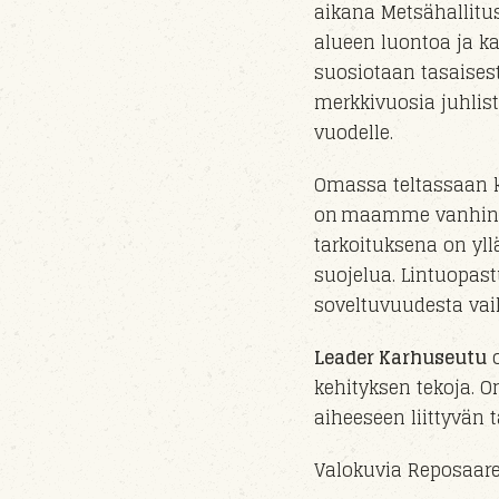
aikana Metsähallitu
alueen luontoa ja ka
suosiotaan tasaisest
merkkivuosia juhlis
vuo
delle
.
Omassa teltassaan k
on maamme vanhin lin
tarkoituksena on yll
suojelua. Lintuopast
soveltuvuudesta vaik
Leader Karhuseutu
o
kehityksen tekoja. O
aiheeseen liittyvän
Valokuvia Reposaares