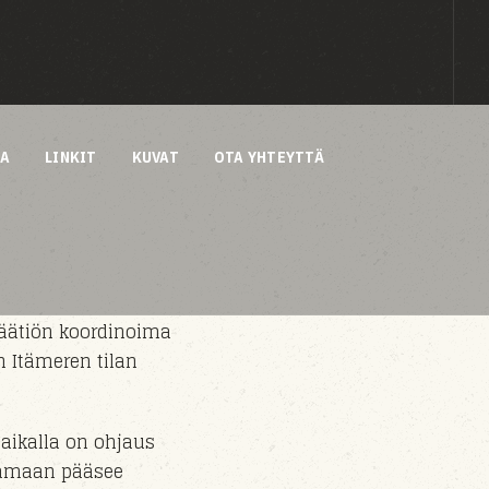
AA
LINKIT
KUVAT
OTA YHTEYTTÄ
äätiön koordinoima
n Itämeren tilan
aikalla on ohjaus
satamaan pääsee