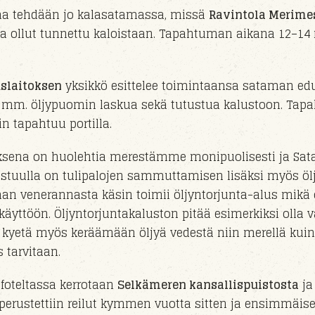
kaa tehdään jo kalasatamassa, missä
Ravintola Merime
 ollut tunnettu kaloistaan. Tapahtuman aikana 12–14 
slaitoksen
yksikkö
esittelee toimintaansa sataman ed
a mm. öljypuomin laskua
sekä tutustua kalustoon
. Tap
n tapahtuu
portil
la
.
uksena on huolehtia merestämme monipuolisesti ja
Sat
stuull
a on
tulipaloj
en sammuttamisen lisäksi myös öl
man veneran
nasta
käsin toimii
öljyntorjunta-alus
mikä 
ikäyttöön.
Öljyntorjuntakaluston pitää esimerkiksi olla
kyetä myös keräämään öljyä vedestä niin merellä kui
os tarvitaan.
foteltassa kerrotaan
Selkämeren kansallispuistosta
ja
perust
ettiin reilut kymmen vuotta sitten ja e
nsimmäis