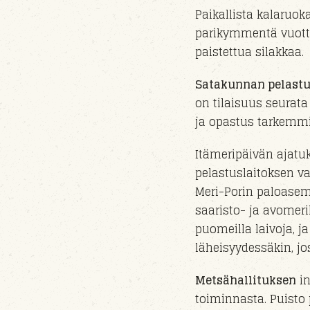
Paikallista kalaruo
parikymmentä vuotta
paistettua silakkaa.
Satakunnan pelastu
on tilaisuus seurat
ja opastus
tarkemmi
Itämeripäivän ajat
pelastuslaitoksen va
Meri-Porin paloase
saaristo- ja avomer
puomeilla laivoja,
ja
läheisyydessäkin
, j
Metsähallituksen
in
toiminnasta. Puisto