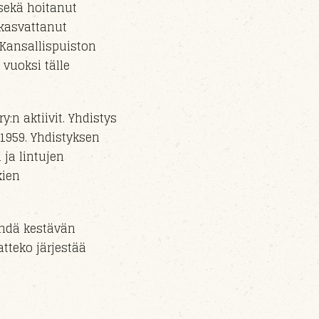
sekä hoitanut
 kasvattanut
 Kansallispuiston
vuoksi
tälle
ry
:n aktiivit.
Yhdistys
.1959. Yhdistyksen
 ja lintujen
kien
ehdä kestävän
tteko järjestää