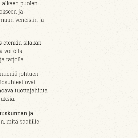
2 alkaen puolen
tokseen ja
umaan veneisiin ja
 etenkin silakan
a voi olla
 tarjolla.
ymmeniä johtuen
losuhteet ovat
hoava tuottajahinta
uksia.
suuskunnan
ja
n, mitä saaliille