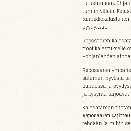
tutustumaan. Ohjatut
tunnin välein. Kala
rannikkokalastajien
pyydyksiin.
Reposaaren kalasata
troolikalastukselle o
Pohjanlahden ainoa 
Reposaaren ympäris
sataman hyvästä sij
kunnossa ja pyydysp
ja kysyntä tarjoava
Kalasataman tuotant
Reposaaren Lajittelu
tehdään ja mihin se