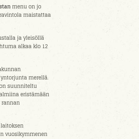
stan
menu on jo
ravintola maistattaa
ustalla
ja yleisöllä
ahtuma alkaa klo
12
akunnan
jyntorjunta m
erel
lä.
on suunniteltu
 valmiina eristämään
n rannan
 laitoksen
en vuosikymmenen