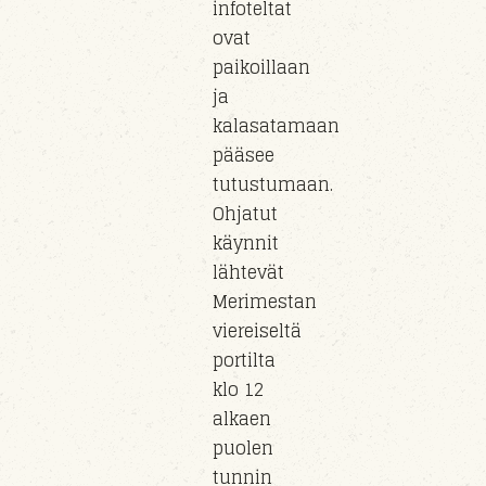
infoteltat
ovat
paikoillaan
ja
kalasatamaan
pääsee
tutustumaan.
Ohjatut
käynnit
lähtevät
Merimestan
viereiseltä
portilta
klo 12
alkaen
puolen
tunnin