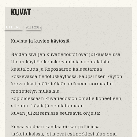
KUVAT
OTHERS
20.11.2019
Kuvista ja kuvien käytöstä
Näiden sivujen kuvatiedostot ovat julkaistavissa
ilman käyttöoikeuskorvauksia suomalaista
kalataloutta ja Reposaaren kalasatamaa
koskevassa tiedotuskäytössä. Kaupallisen käytön
korvaukset määritellään erikseen normaalin
menettelyn mukaisia.
Kopioidessaan kuvatiedoston omalle koneelleen,
sitoutuu käyttäjä noudattamaan
kuvan julkaisemissa seuraavia ohjeita:
Kuvaa voidaan käyttää ei-kaupallisissa
tarkoituksissa, joita ovat esimerkiksi alan oma