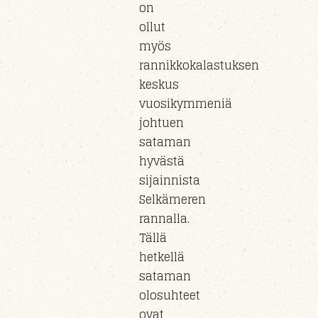
on
ollut
myös
rannikkokalastuksen
keskus
vuosikymmeniä
johtuen
sataman
hyvästä
sijainnista
Selkämeren
rannalla.
Tällä
hetkellä
sataman
olosuhteet
ovat