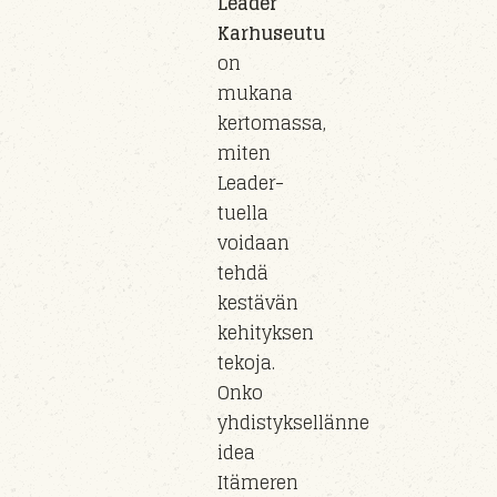
Leader
Karhuseutu
on
mukana
kertomassa,
miten
Leader-
tuella
voidaan
tehdä
kestävän
kehityksen
tekoja.
Onko
yhdistyksellänne
idea
Itämeren