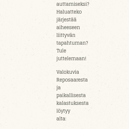
auttamiseksi?
Haluatteko
järjestää
aiheeseen
liittyvän
tapahtuman?
Tule
juttelemaan!
Valokuvia
Reposaaresta
ja
paikallisesta
kalastuksesta
löytyy
alta: