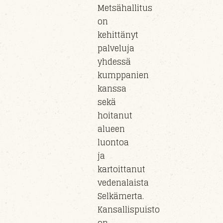
Metsähallitus
on
kehittänyt
palveluja
yhdessä
kumppanien
kanssa
sekä
hoitanut
alueen
luontoa
ja
kartoittanut
vedenalaista
Selkämerta.
Kansallispuisto