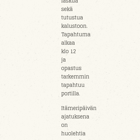
laskua
sekä
tutustua
kalustoon
.
Tapahtuma
alkaa
klo
12
ja
opastus
tarkemmin
tapahtuu
portil
la
.
Itämeripäivän
ajatuksena
on
huolehtia