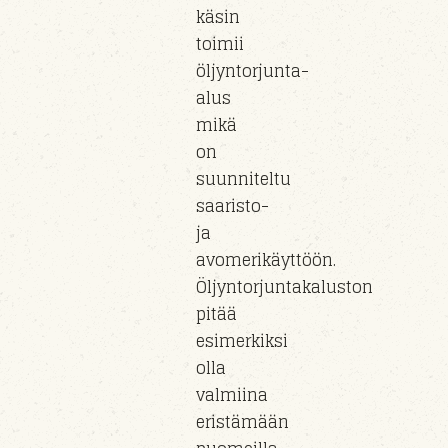
käsin
toimii
öljyntorjunta-
alus
mikä
on
suunniteltu
saaristo-
ja
avomerikäyttöön.
Öljyntorjuntakaluston
pitää
esimerkiksi
olla
valmiina
eristämään