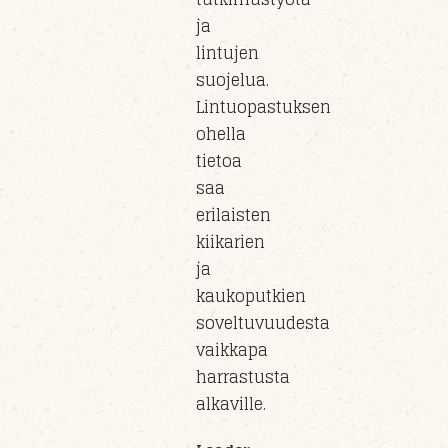
ja
lintujen
suojelua.
Lintuopastuksen
ohella
tietoa
saa
erilaisten
kiikarien
ja
kaukoputkien
soveltuvuudesta
vaikkapa
harrastusta
alkaville.