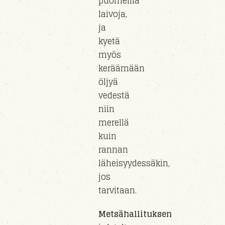
puomeilla
laivoja,
ja
kyetä
myös
keräämään
öljyä
vedestä
niin
merellä
kuin
rannan
läheisyydessäkin
,
jos
tarvitaan.
Metsähallituksen