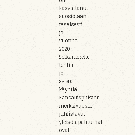
on
kasvattanut
suosiotaan
tasaisesti
ja
vuonna
2020
Selkämerelle
tehtiin
jo
99 300
käyntiä.
Kansallispuiston
merkkivuosia
juhlistavat
yleisötapahtumat
ovat