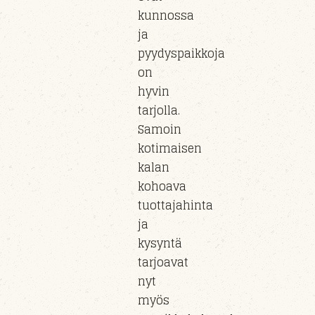
kunnossa
ja
pyydyspaikkoja
on
hyvin
tarjolla.
Samoin
kotimaisen
kalan
kohoava
tuottajahinta
ja
kysyntä
tarjoavat
nyt
myös