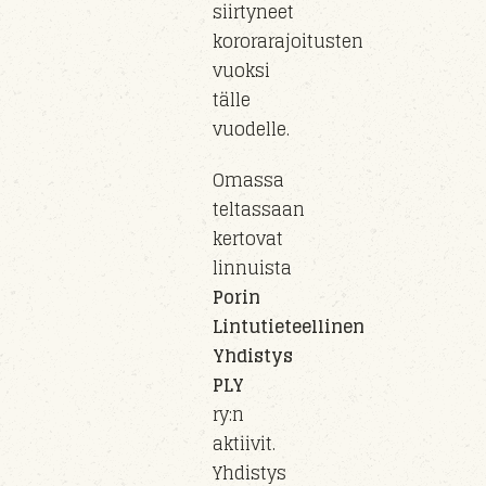
siirty
neet
kororarajoitusten
vuoksi
tälle
vuo
delle
.
Omassa
teltassaan
kertovat
linnuista
Porin
Lintutieteellinen
Yhdistys
PLY
ry
:n
aktiivit.
Yhdistys