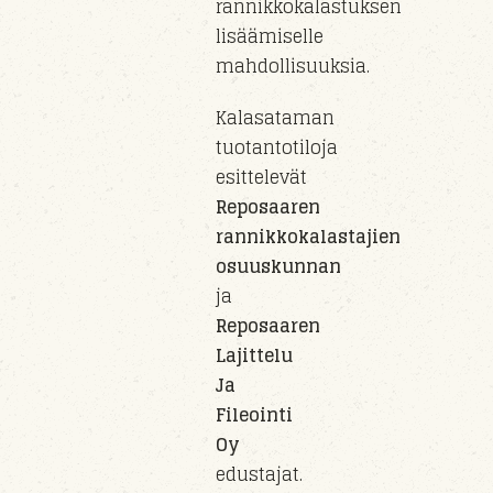
rannikkokalastuksen
lisäämiselle
mahdollisuuksia.
Kalasataman
tuotantotiloja
esittelevät
Reposaaren
rannikkokalastajien
osuuskunnan
ja
Reposaaren
Lajittelu
Ja
Fileointi
Oy
edustajat.