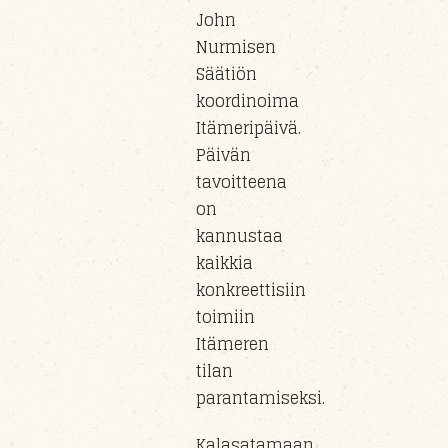
John
Nurmisen
Säätiön
koordinoima
Itämeripäivä.
Päivän
tavoitteena
on
kannustaa
kaikkia
konkreettisiin
toimiin
Itämeren
tilan
parantamiseksi.
Kalasatamaan