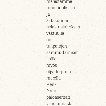
merestämme
monipuolisesti
ja
Satakunnan
pelastuslaitoksen
vastuull
a
on
tulipaloj
en
sammuttamisen
lisäksi
myös
öljyntorjunta
m
erel
lä.
Meri-
Porin
paloaseman
veneran
nasta