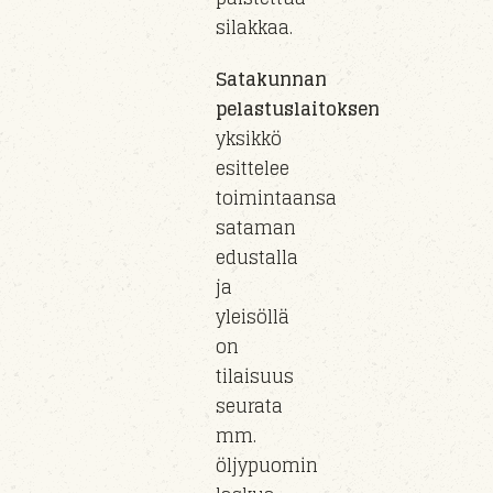
silakkaa.
Satakunnan
pelastuslaitoksen
yksikkö
esittelee
toimintaansa
sataman
edustalla
ja
yleisöllä
on
tilaisuus
seurata
mm.
öljypuomin