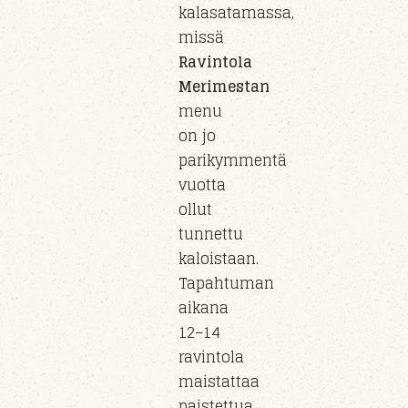
kalasatamassa,
missä
Ravintola
Merimestan
menu
on jo
parikymmentä
vuotta
ollut
tunnettu
kaloistaan.
Tapahtuman
aikana
12–14
ravintola
maistattaa
paistettua