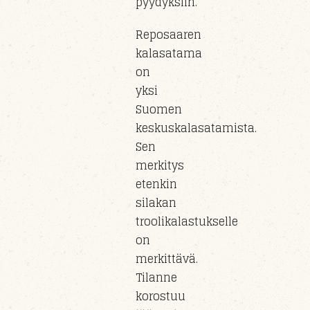
pyydyksiin.
Reposaaren
kalasatama
on
yksi
Suomen
keskuskalasatamista.
Sen
merkitys
etenkin
silakan
troolikalastukselle
on
merkittävä.
Tilanne
korostuu