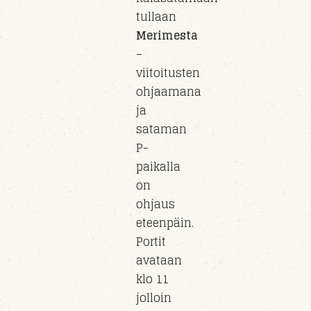
tullaan
Merimesta
–
viitoitusten
ohjaamana
ja
sataman
P-
paikalla
on
ohjaus
eteenpäin.
Portit
avataan
klo 11
jolloin