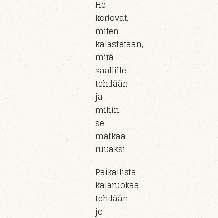
He
kertovat,
miten
kalastetaan,
mitä
saaliille
tehdään
ja
mihin
se
matkaa
ruuaksi.
Paikallista
kalaruokaa
tehdään
jo