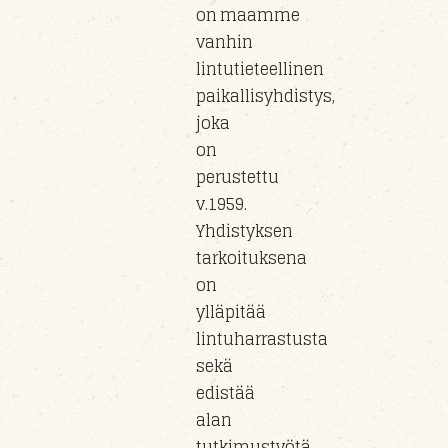
on maamme
vanhin
lintutieteellinen
paikallisyhdistys,
joka
on
perustettu
v.1959.
Yhdistyksen
tarkoituksena
on
ylläpitää
lintuharrastusta
sekä
edistää
alan
tutkimustyötä