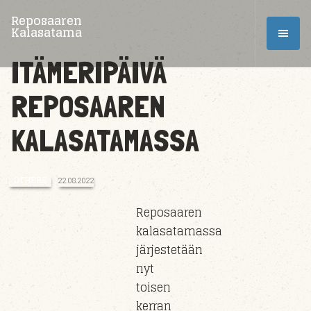
Reposaaren
Kalasatama
ITÄMERIPÄIVÄ
REPOSAAREN
KALASATAMASSA
OTHERS
22.08.2022
Reposaaren
kalasatamassa
järjestetään
nyt
toisen
kerran