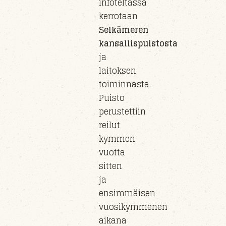
infoteltassa
kerrotaan
Selkämeren
kansallispuistosta
ja
laitoksen
toiminnasta.
Puisto
perust
ettiin
reilut
kymmen
vuotta
sitten
ja
e
nsimmäisen
vuosikymmenen
aikana