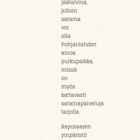
jäätalvina,
jolloin
satama
voi
olla
Pohjanlahden
ainoa
purkupaikka,
missä
on
myös
kattavasti
satamapalveluja
tarjolla.
Reposaaren
ympäristö