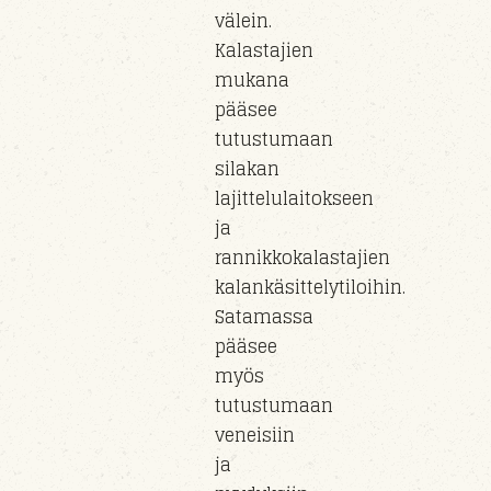
välein.
Kalastajien
mukana
pääsee
tutustumaan
silakan
lajittelulaitokseen
ja
rannikkokalastajien
kalankäsittelytiloihin.
Satamassa
pääsee
myös
tutustumaan
veneisiin
ja