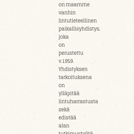
on maamme
vanhin
lintutieteellinen
paikallisyhdistys,
joka
on
perustettu
v.1959.
Yhdistyksen
tarkoituksena
on
ylläpitää
lintuharrastusta
sekä
edistää
alan
tutkimustyötä