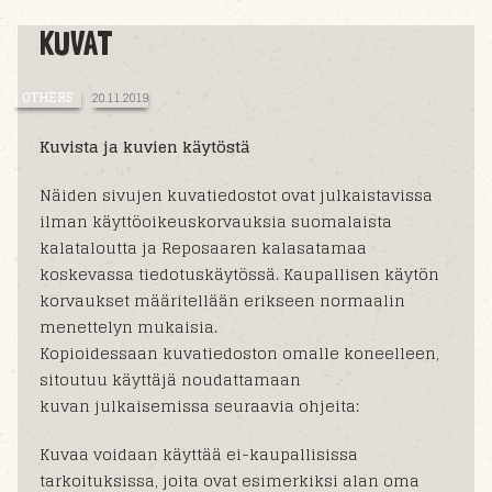
KUVAT
OTHERS
20.11.2019
Kuvista ja kuvien käytöstä
Näiden sivujen kuvatiedostot ovat julkaistavissa
ilman käyttöoikeuskorvauksia suomalaista
kalataloutta ja Reposaaren kalasatamaa
koskevassa tiedotuskäytössä. Kaupallisen käytön
korvaukset määritellään erikseen normaalin
menettelyn mukaisia.
Kopioidessaan kuvatiedoston omalle koneelleen,
sitoutuu käyttäjä noudattamaan
kuvan julkaisemissa seuraavia ohjeita:
Kuvaa voidaan käyttää ei-kaupallisissa
tarkoituksissa, joita ovat esimerkiksi alan oma