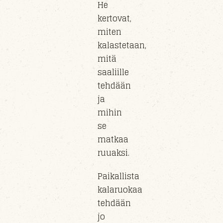
He
kertovat,
miten
kalastetaan,
mitä
saaliille
tehdään
ja
mihin
se
matkaa
ruuaksi.
Paikallista
kalaruokaa
tehdään
jo