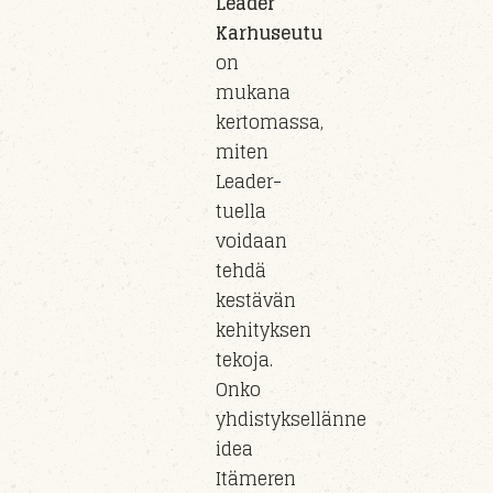
Leader
Karhuseutu
on
mukana
kertomassa,
miten
Leader-
tuella
voidaan
tehdä
kestävän
kehityksen
tekoja.
Onko
yhdistyksellänne
idea
Itämeren