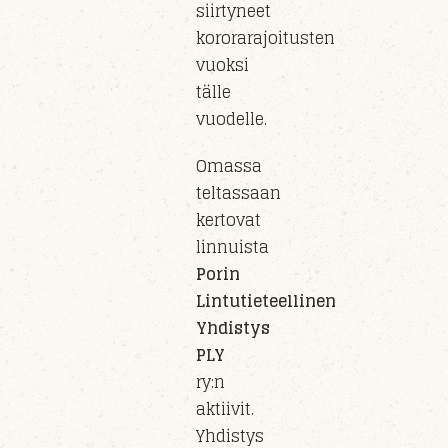
siirty
neet
kororarajoitusten
vuoksi
tälle
vuo
delle
.
Omassa
teltassaan
kertovat
linnuista
Porin
Lintutieteellinen
Yhdistys
PLY
ry
:n
aktiivit.
Yhdistys