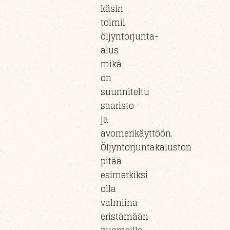
käsin
toimii
öljyntorjunta-
alus
mikä
on
suunniteltu
saaristo-
ja
avomerikäyttöön.
Öljyntorjuntakaluston
pitää
esimerkiksi
olla
valmiina
eristämään