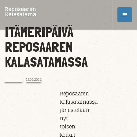
Reposaaren
Kalasatama
ITÄMERIPÄIVÄ
REPOSAAREN
KALASATAMASSA
OTHERS
22.08.2022
Reposaaren
kalasatamassa
järjestetään
nyt
toisen
kerran