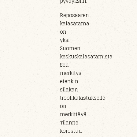
pyydyksiin.
Reposaaren
kalasatama
on
yksi
Suomen
keskuskalasatamista.
Sen
merkitys
etenkin
silakan
troolikalastukselle
on
merkittävä.
Tilanne
korostuu