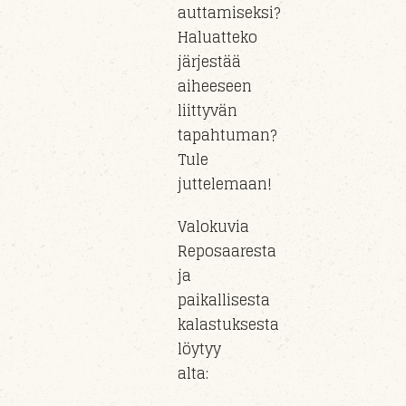
auttamiseksi?
Haluatteko
järjestää
aiheeseen
liittyvän
tapahtuman?
Tule
juttelemaan!
Valokuvia
Reposaaresta
ja
paikallisesta
kalastuksesta
löytyy
alta: