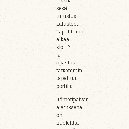
laskua
sekä
tutustua
kalustoon
.
Tapahtuma
alkaa
klo
12
ja
opastus
tarkemmin
tapahtuu
portil
la
.
Itämeripäivän
ajatuksena
on
huolehtia