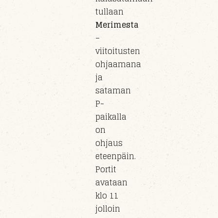
tullaan
Merimesta
–
viitoitusten
ohjaamana
ja
sataman
P-
paikalla
on
ohjaus
eteenpäin.
Portit
avataan
klo 11
jolloin