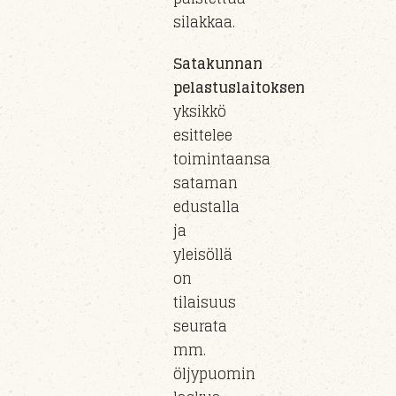
silakkaa.
Satakunnan
pelastuslaitoksen
yksikkö
esittelee
toimintaansa
sataman
edustalla
ja
yleisöllä
on
tilaisuus
seurata
mm.
öljypuomin