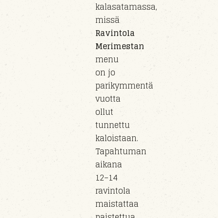
kalasatamassa,
missä
Ravintola
Merimestan
menu
on jo
parikymmentä
vuotta
ollut
tunnettu
kaloistaan.
Tapahtuman
aikana
12–14
ravintola
maistattaa
paistettua