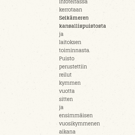
infoteltassa
kerrotaan
Selkämeren
kansallispuistosta
ja
laitoksen
toiminnasta.
Puisto
perust
ettiin
reilut
kymmen
vuotta
sitten
ja
e
nsimmäisen
vuosikymmenen
aikana