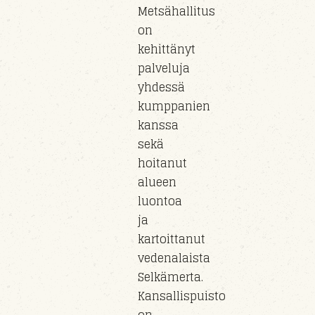
Metsähallitus
on
kehittänyt
palveluja
yhdessä
kumppanien
kanssa
sekä
hoitanut
alueen
luontoa
ja
kartoittanut
vedenalaista
Selkämerta.
Kansallispuisto