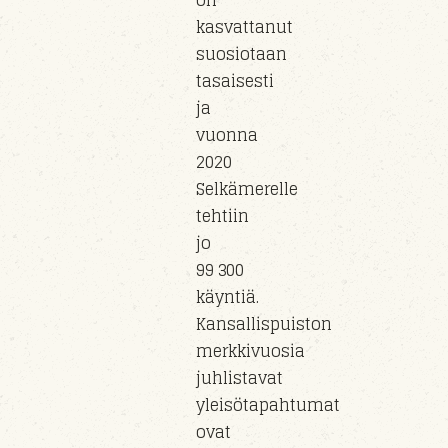
on
kasvattanut
suosiotaan
tasaisesti
ja
vuonna
2020
Selkämerelle
tehtiin
jo
99 300
käyntiä.
Kansallispuiston
merkkivuosia
juhlistavat
yleisötapahtumat
ovat