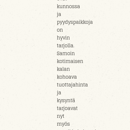
kunnossa
ja
pyydyspaikkoja
on
hyvin
tarjolla.
Samoin
kotimaisen
kalan
kohoava
tuottajahinta
ja
kysyntä
tarjoavat
nyt
myös