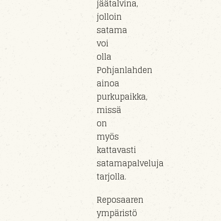
jäätalvina,
jolloin
satama
voi
olla
Pohjanlahden
ainoa
purkupaikka,
missä
on
myös
kattavasti
satamapalveluja
tarjolla.
Reposaaren
ympäristö