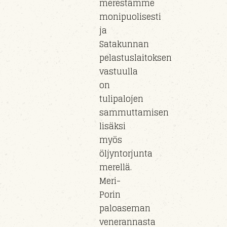
merestämme
monipuolisesti
ja
Satakunnan
pelastuslaitoksen
vastuull
a
on
tulipaloj
en
sammuttamisen
lisäksi
myös
öljyntorjunta
m
erel
lä.
Meri-
Porin
paloaseman
veneran
nasta