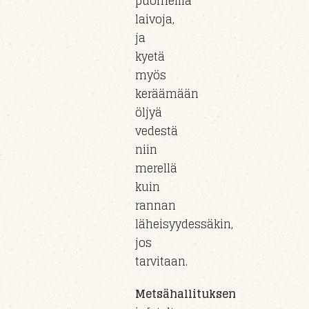
puomeilla
laivoja,
ja
kyetä
myös
keräämään
öljyä
vedestä
niin
merellä
kuin
rannan
läheisyydessäkin
,
jos
tarvitaan.
Metsähallituksen