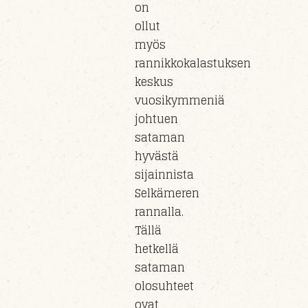
on
ollut
myös
rannikkokalastuksen
keskus
vuosikymmeniä
johtuen
sataman
hyvästä
sijainnista
Selkämeren
rannalla.
Tällä
hetkellä
sataman
olosuhteet
ovat