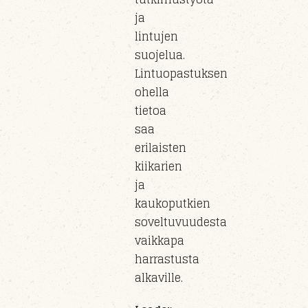
ja
lintujen
suojelua.
Lintuopastuksen
ohella
tietoa
saa
erilaisten
kiikarien
ja
kaukoputkien
soveltuvuudesta
vaikkapa
harrastusta
alkaville.