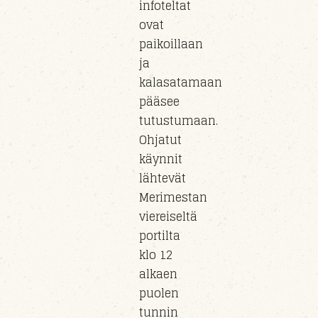
infoteltat
ovat
paikoillaan
ja
kalasatamaan
pääsee
tutustumaan.
Ohjatut
käynnit
lähtevät
Merimestan
viereiseltä
portilta
klo 12
alkaen
puolen
tunnin