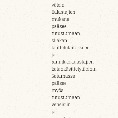
välein.
Kalastajien
mukana
pääsee
tutustumaan
silakan
lajittelulaitokseen
ja
rannikkokalastajien
kalankäsittelytiloihin.
Satamassa
pääsee
myös
tutustumaan
veneisiin
ja