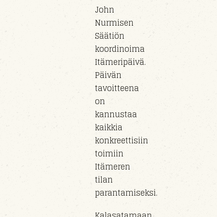
John
Nurmisen
Säätiön
koordinoima
Itämeripäivä.
Päivän
tavoitteena
on
kannustaa
kaikkia
konkreettisiin
toimiin
Itämeren
tilan
parantamiseksi.
Kalasatamaan