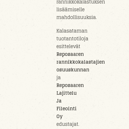
rannikkokalastuksen
lisäämiselle
mahdollisuuksia.
Kalasataman
tuotantotiloja
esittelevät
Reposaaren
rannikkokalastajien
osuuskunnan
ja
Reposaaren
Lajittelu
Ja
Fileointi
Oy
edustajat.