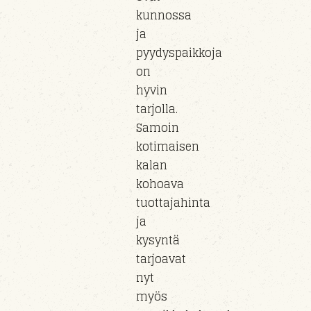
kunnossa
ja
pyydyspaikkoja
on
hyvin
tarjolla.
Samoin
kotimaisen
kalan
kohoava
tuottajahinta
ja
kysyntä
tarjoavat
nyt
myös