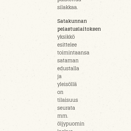
silakkaa.
Satakunnan
pelastuslaitoksen
yksikkö
esittelee
toimintaansa
sataman
edustalla
ja
yleisöllä
on
tilaisuus
seurata
mm.
öljypuomin