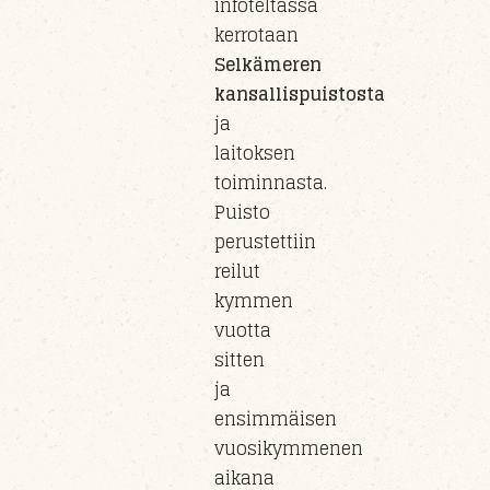
infoteltassa
kerrotaan
Selkämeren
kansallispuistosta
ja
laitoksen
toiminnasta.
Puisto
perust
ettiin
reilut
kymmen
vuotta
sitten
ja
e
nsimmäisen
vuosikymmenen
aikana