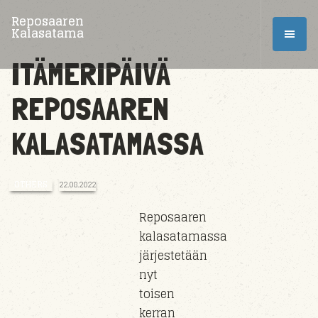
Reposaaren
Kalasatama
ITÄMERIPÄIVÄ
REPOSAAREN
KALASATAMASSA
OTHERS
22.08.2022
Reposaaren
kalasatamassa
järjestetään
nyt
toisen
kerran