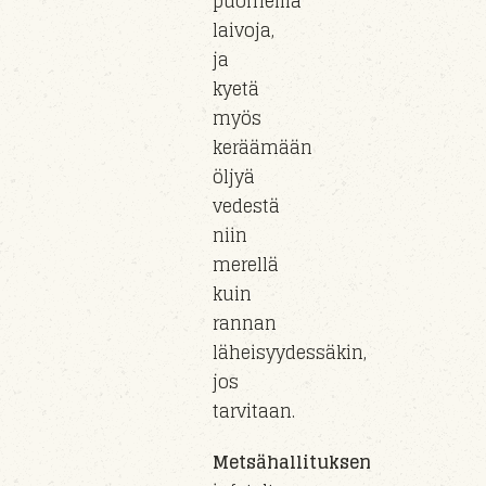
puomeilla
laivoja,
ja
kyetä
myös
keräämään
öljyä
vedestä
niin
merellä
kuin
rannan
läheisyydessäkin
,
jos
tarvitaan.
Metsähallituksen