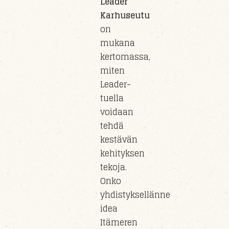
Leader
Karhuseutu
on
mukana
kertomassa,
miten
Leader-
tuella
voidaan
tehdä
kestävän
kehityksen
tekoja.
Onko
yhdistyksellänne
idea
Itämeren