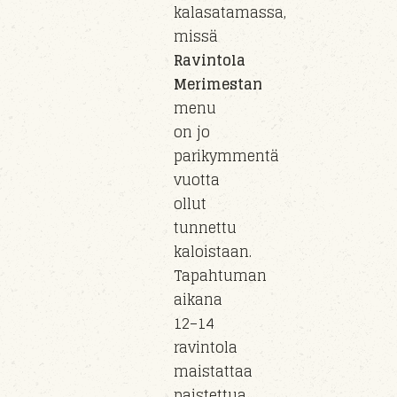
kalasatamassa,
missä
Ravintola
Merimestan
menu
on jo
parikymmentä
vuotta
ollut
tunnettu
kaloistaan.
Tapahtuman
aikana
12–14
ravintola
maistattaa
paistettua