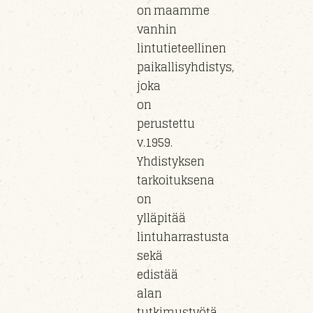
on maamme
vanhin
lintutieteellinen
paikallisyhdistys,
joka
on
perustettu
v.1959.
Yhdistyksen
tarkoituksena
on
ylläpitää
lintuharrastusta
sekä
edistää
alan
tutkimustyötä