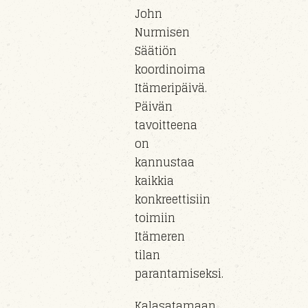
John
Nurmisen
Säätiön
koordinoima
Itämeripäivä.
Päivän
tavoitteena
on
kannustaa
kaikkia
konkreettisiin
toimiin
Itämeren
tilan
parantamiseksi.
Kalasatamaan