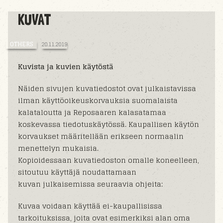
KUVAT
OTHERS
20.11.2019
Kuvista ja kuvien käytöstä
Näiden sivujen kuvatiedostot ovat julkaistavissa
ilman käyttöoikeuskorvauksia suomalaista
kalataloutta ja Reposaaren kalasatamaa
koskevassa tiedotuskäytössä. Kaupallisen käytön
korvaukset määritellään erikseen normaalin
menettelyn mukaisia.
Kopioidessaan kuvatiedoston omalle koneelleen,
sitoutuu käyttäjä noudattamaan
kuvan julkaisemissa seuraavia ohjeita:
Kuvaa voidaan käyttää ei-kaupallisissa
tarkoituksissa, joita ovat esimerkiksi alan oma