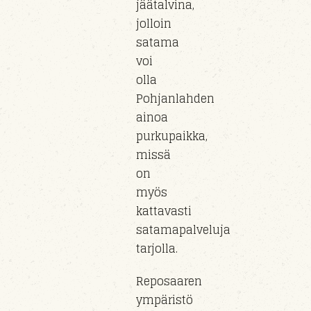
jäätalvina,
jolloin
satama
voi
olla
Pohjanlahden
ainoa
purkupaikka,
missä
on
myös
kattavasti
satamapalveluja
tarjolla.
Reposaaren
ympäristö