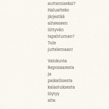
auttamiseksi?
Haluatteko
järjestää
aiheeseen
liittyvän
tapahtuman?
Tule
juttelemaan!
Valokuvia
Reposaaresta
ja
paikallisesta
kalastuksesta
löytyy
alta: