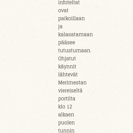
infoteltat
ovat
paikoillaan
ja
kalasatamaan
pääsee
tutustumaan.
Ohjatut
käynnit
lähtevät
Merimestan
viereiseltä
portilta
klo 12
alkaen
puolen
tunnin