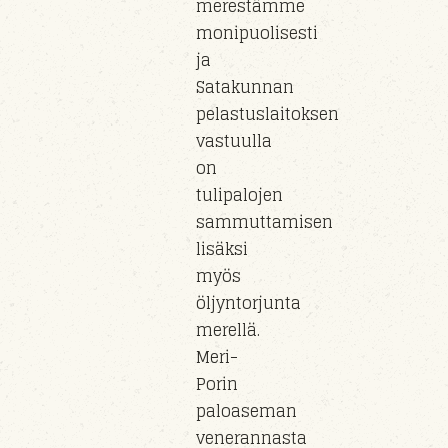
merestämme
monipuolisesti
ja
Satakunnan
pelastuslaitoksen
vastuull
a
on
tulipaloj
en
sammuttamisen
lisäksi
myös
öljyntorjunta
m
erel
lä.
Meri-
Porin
paloaseman
veneran
nasta