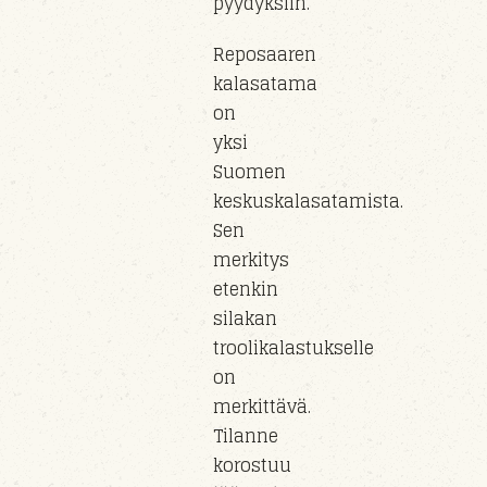
pyydyksiin.
Reposaaren
kalasatama
on
yksi
Suomen
keskuskalasatamista.
Sen
merkitys
etenkin
silakan
troolikalastukselle
on
merkittävä.
Tilanne
korostuu