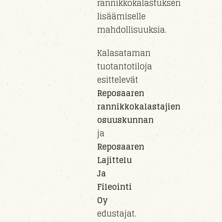
rannikkokalastuksen
lisäämiselle
mahdollisuuksia.
Kalasataman
tuotantotiloja
esittelevät
Reposaaren
rannikkokalastajien
osuuskunnan
ja
Reposaaren
Lajittelu
Ja
Fileointi
Oy
edustajat.