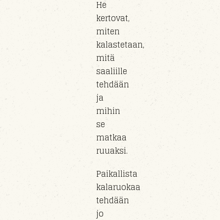
He
kertovat,
miten
kalastetaan,
mitä
saaliille
tehdään
ja
mihin
se
matkaa
ruuaksi.
Paikallista
kalaruokaa
tehdään
jo