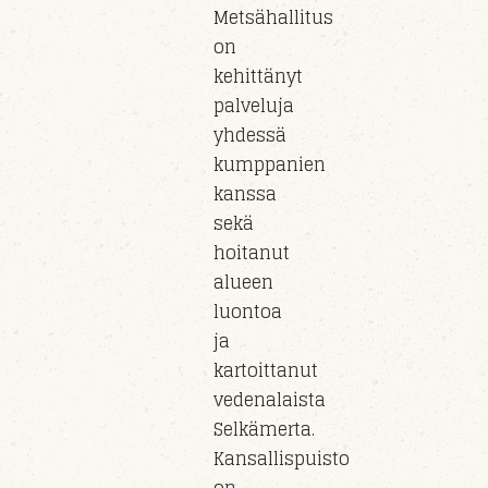
Metsähallitus
on
kehittänyt
palveluja
yhdessä
kumppanien
kanssa
sekä
hoitanut
alueen
luontoa
ja
kartoittanut
vedenalaista
Selkämerta.
Kansallispuisto