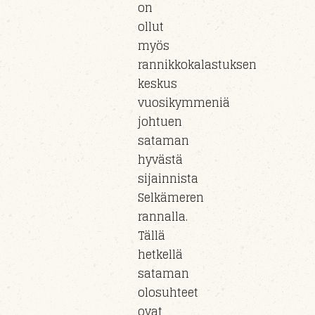
on
ollut
myös
rannikkokalastuksen
keskus
vuosikymmeniä
johtuen
sataman
hyvästä
sijainnista
Selkämeren
rannalla.
Tällä
hetkellä
sataman
olosuhteet
ovat