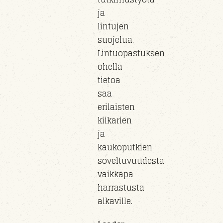
ja
lintujen
suojelua.
Lintuopastuksen
ohella
tietoa
saa
erilaisten
kiikarien
ja
kaukoputkien
soveltuvuudesta
vaikkapa
harrastusta
alkaville.