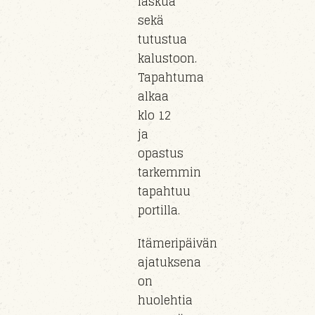
laskua
sekä
tutustua
kalustoon
.
Tapahtuma
alkaa
klo
12
ja
opastus
tarkemmin
tapahtuu
portil
la
.
Itämeripäivän
ajatuksena
on
huolehtia