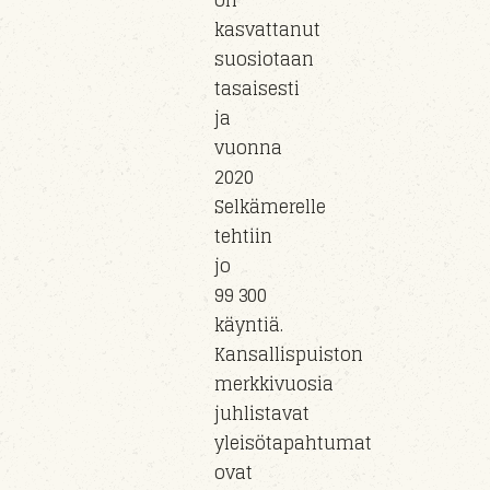
on
kasvattanut
suosiotaan
tasaisesti
ja
vuonna
2020
Selkämerelle
tehtiin
jo
99 300
käyntiä.
Kansallispuiston
merkkivuosia
juhlistavat
yleisötapahtumat
ovat