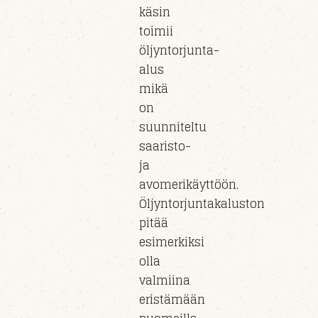
käsin
toimii
öljyntorjunta-
alus
mikä
on
suunniteltu
saaristo-
ja
avomerikäyttöön.
Öljyntorjuntakaluston
pitää
esimerkiksi
olla
valmiina
eristämään