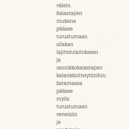
välein.
Kalastajien
mukana
pääsee
tutustumaan
silakan
lajittelulaitokseen
ja
rannikkokalastajien
kalankäsittelytiloihin.
Satamassa
pääsee
myös
tutustumaan
veneisiin
ja