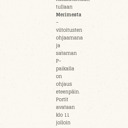
tullaan
Merimesta
–
viitoitusten
ohjaamana
ja
sataman
P-
paikalla
on
ohjaus
eteenpäin.
Portit
avataan
klo 11
jolloin