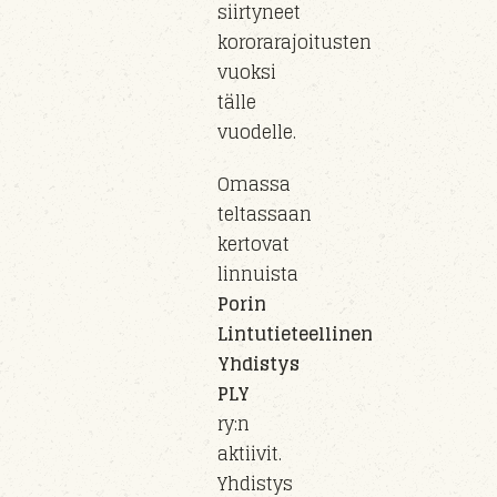
siirty
neet
kororarajoitusten
vuoksi
tälle
vuo
delle
.
Omassa
teltassaan
kertovat
linnuista
Porin
Lintutieteellinen
Yhdistys
PLY
ry
:n
aktiivit.
Yhdistys