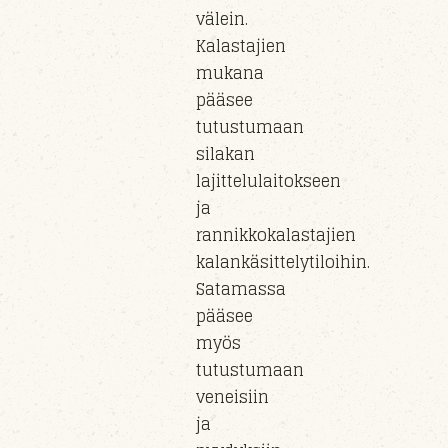
välein.
Kalastajien
mukana
pääsee
tutustumaan
silakan
lajittelulaitokseen
ja
rannikkokalastajien
kalankäsittelytiloihin.
Satamassa
pääsee
myös
tutustumaan
veneisiin
ja