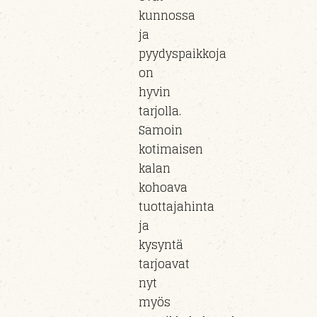
kunnossa
ja
pyydyspaikkoja
on
hyvin
tarjolla.
Samoin
kotimaisen
kalan
kohoava
tuottajahinta
ja
kysyntä
tarjoavat
nyt
myös