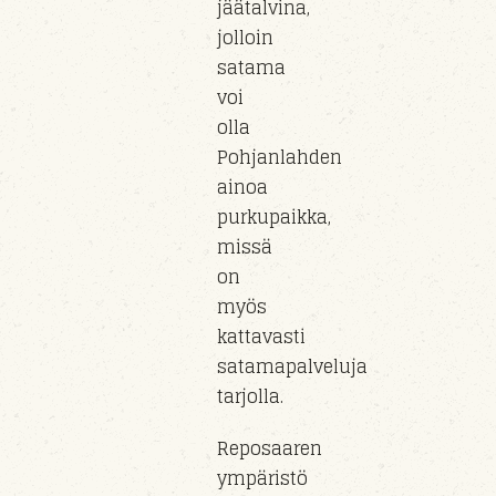
jäätalvina,
jolloin
satama
voi
olla
Pohjanlahden
ainoa
purkupaikka,
missä
on
myös
kattavasti
satamapalveluja
tarjolla.
Reposaaren
ympäristö