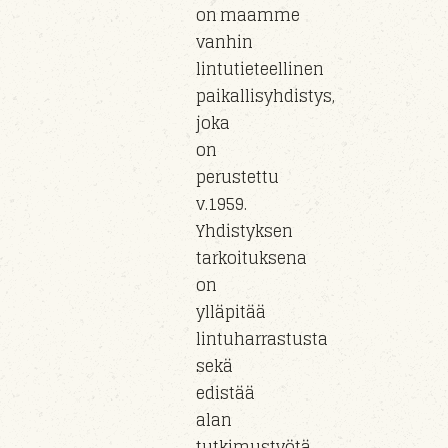
on maamme
vanhin
lintutieteellinen
paikallisyhdistys,
joka
on
perustettu
v.1959.
Yhdistyksen
tarkoituksena
on
ylläpitää
lintuharrastusta
sekä
edistää
alan
tutkimustyötä