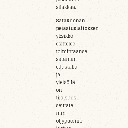
silakkaa.
Satakunnan
pelastuslaitoksen
yksikkö
esittelee
toimintaansa
sataman
edustalla
ja
yleisöllä
on
tilaisuus
seurata
mm.
öljypuomin