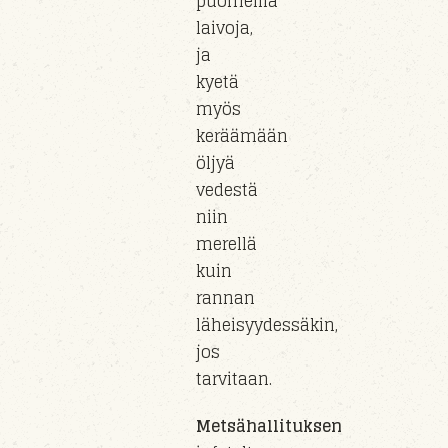
puomeilla
laivoja,
ja
kyetä
myös
keräämään
öljyä
vedestä
niin
merellä
kuin
rannan
läheisyydessäkin
,
jos
tarvitaan.
Metsähallituksen