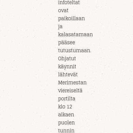
infoteltat
ovat
paikoillaan
ja
kalasatamaan
pääsee
tutustumaan.
Ohjatut
käynnit
lähtevät
Merimestan
viereiseltä
portilta
klo 12
alkaen
puolen
tunnin