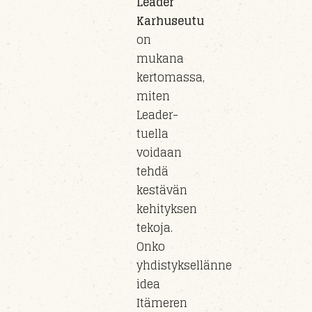
Leader
Karhuseutu
on
mukana
kertomassa,
miten
Leader-
tuella
voidaan
tehdä
kestävän
kehityksen
tekoja.
Onko
yhdistyksellänne
idea
Itämeren