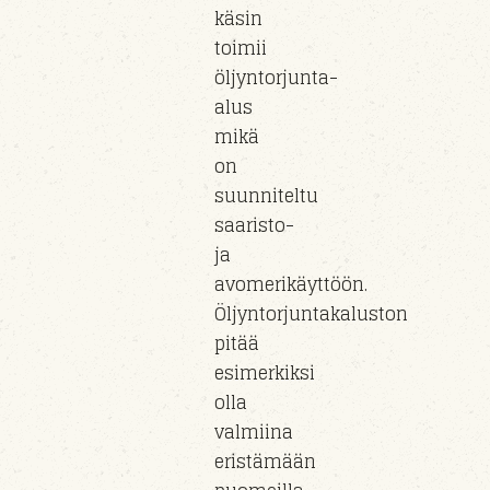
käsin
toimii
öljyntorjunta-
alus
mikä
on
suunniteltu
saaristo-
ja
avomerikäyttöön.
Öljyntorjuntakaluston
pitää
esimerkiksi
olla
valmiina
eristämään