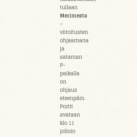
tullaan
Merimesta
–
viitoitusten
ohjaamana
ja
sataman
P-
paikalla
on
ohjaus
eteenpäin.
Portit
avataan
klo 11
jolloin