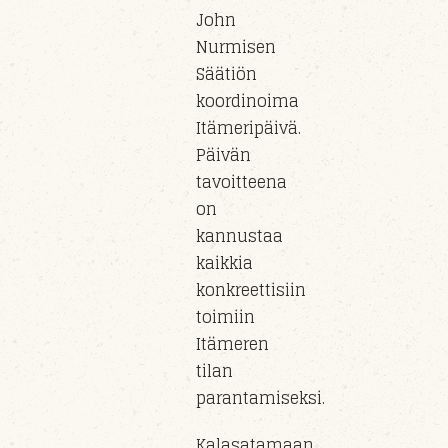
John
Nurmisen
Säätiön
koordinoima
Itämeripäivä.
Päivän
tavoitteena
on
kannustaa
kaikkia
konkreettisiin
toimiin
Itämeren
tilan
parantamiseksi.
Kalasatamaan