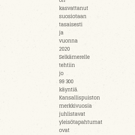
on
kasvattanut
suosiotaan
tasaisesti
ja
vuonna
2020
Selkämerelle
tehtiin
jo
99 300
käyntiä.
Kansallispuiston
merkkivuosia
juhlistavat
yleisötapahtumat
ovat