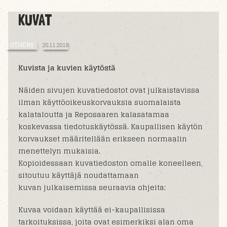
KUVAT
OTHERS
20.11.2019
Kuvista ja kuvien käytöstä
Näiden sivujen kuvatiedostot ovat julkaistavissa
ilman käyttöoikeuskorvauksia suomalaista
kalataloutta ja Reposaaren kalasatamaa
koskevassa tiedotuskäytössä. Kaupallisen käytön
korvaukset määritellään erikseen normaalin
menettelyn mukaisia.
Kopioidessaan kuvatiedoston omalle koneelleen,
sitoutuu käyttäjä noudattamaan
kuvan julkaisemissa seuraavia ohjeita:
Kuvaa voidaan käyttää ei-kaupallisissa
tarkoituksissa, joita ovat esimerkiksi alan oma