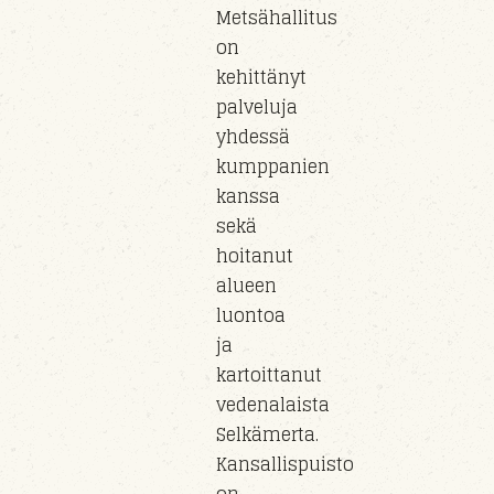
Metsähallitus
on
kehittänyt
palveluja
yhdessä
kumppanien
kanssa
sekä
hoitanut
alueen
luontoa
ja
kartoittanut
vedenalaista
Selkämerta.
Kansallispuisto