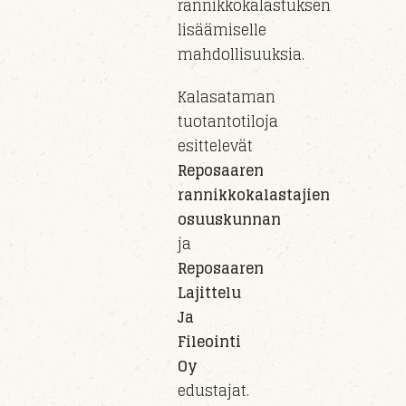
rannikkokalastuksen
lisäämiselle
mahdollisuuksia.
Kalasataman
tuotantotiloja
esittelevät
Reposaaren
rannikkokalastajien
osuuskunnan
ja
Reposaaren
Lajittelu
Ja
Fileointi
Oy
edustajat.