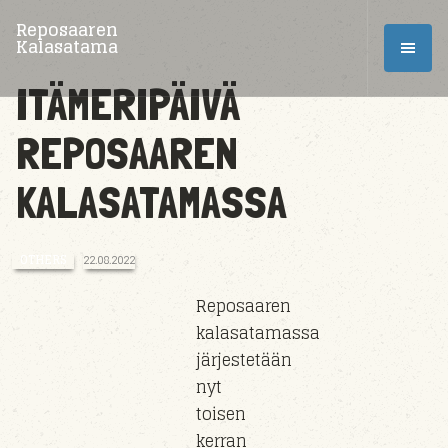
Reposaaren
Kalasatama
ITÄMERIPÄIVÄ
REPOSAAREN
KALASATAMASSA
OTHERS
22.08.2022
Reposaaren
kalasatamassa
järjestetään
nyt
toisen
kerran