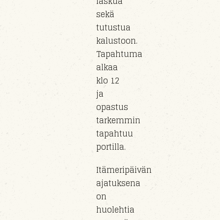
laskua
sekä
tutustua
kalustoon
.
Tapahtuma
alkaa
klo
12
ja
opastus
tarkemmin
tapahtuu
portil
la
.
Itämeripäivän
ajatuksena
on
huolehtia