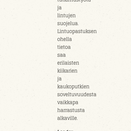
ja
lintujen
suojelua.
Lintuopastuksen
ohella
tietoa
saa
erilaisten
kiikarien
ja
kaukoputkien
soveltuvuudesta
vaikkapa
harrastusta
alkaville.