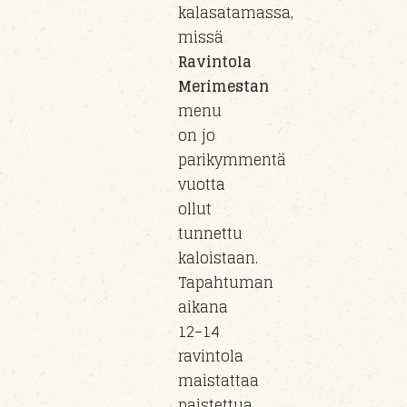
kalasatamassa,
missä
Ravintola
Merimestan
menu
on jo
parikymmentä
vuotta
ollut
tunnettu
kaloistaan.
Tapahtuman
aikana
12–14
ravintola
maistattaa
paistettua