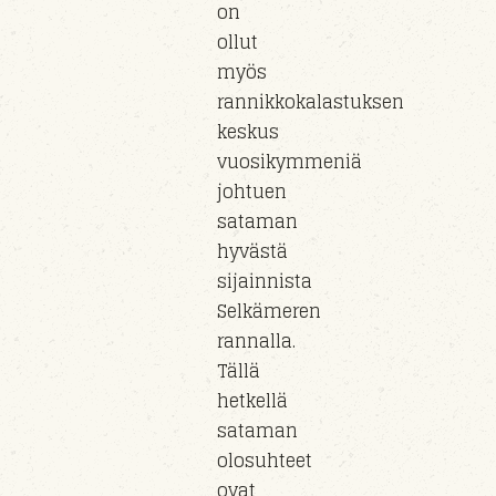
on
ollut
myös
rannikkokalastuksen
keskus
vuosikymmeniä
johtuen
sataman
hyvästä
sijainnista
Selkämeren
rannalla.
Tällä
hetkellä
sataman
olosuhteet
ovat