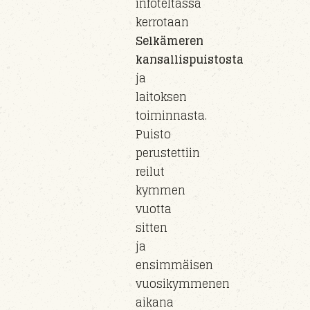
infoteltassa
kerrotaan
Selkämeren
kansallispuistosta
ja
laitoksen
toiminnasta.
Puisto
perust
ettiin
reilut
kymmen
vuotta
sitten
ja
e
nsimmäisen
vuosikymmenen
aikana