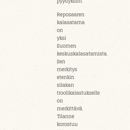
pyydyksiin.
Reposaaren
kalasatama
on
yksi
Suomen
keskuskalasatamista.
Sen
merkitys
etenkin
silakan
troolikalastukselle
on
merkittävä.
Tilanne
korostuu