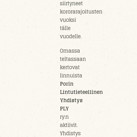
siirty
neet
kororarajoitusten
vuoksi
tälle
vuo
delle
.
Omassa
teltassaan
kertovat
linnuista
Porin
Lintutieteellinen
Yhdistys
PLY
ry
:n
aktiivit.
Yhdistys