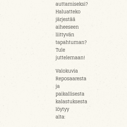
auttamiseksi?
Haluatteko
järjestää
aiheeseen
liittyvän
tapahtuman?
Tule
juttelemaan!
Valokuvia
Reposaaresta
ja
paikallisesta
kalastuksesta
löytyy
alta: