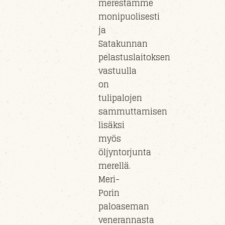
merestämme
monipuolisesti
ja
Satakunnan
pelastuslaitoksen
vastuull
a
on
tulipaloj
en
sammuttamisen
lisäksi
myös
öljyntorjunta
m
erel
lä.
Meri-
Porin
paloaseman
veneran
nasta