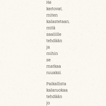
He
kertovat,
miten
kalastetaan,
mitä
saaliille
tehdään
ja
mihin
se
matkaa
ruuaksi.
Paikallista
kalaruokaa
tehdään
jo