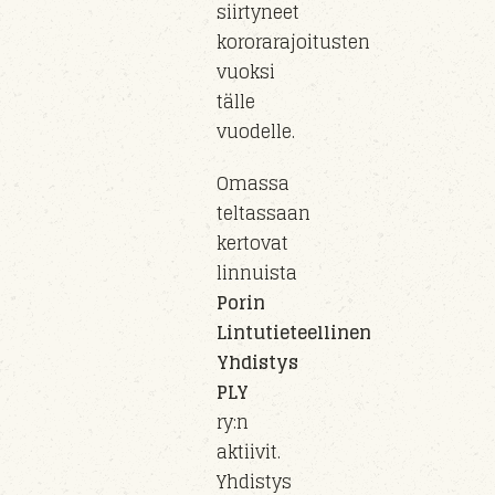
siirty
neet
kororarajoitusten
vuoksi
tälle
vuo
delle
.
Omassa
teltassaan
kertovat
linnuista
Porin
Lintutieteellinen
Yhdistys
PLY
ry
:n
aktiivit.
Yhdistys