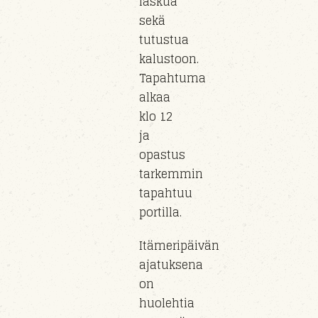
laskua
sekä
tutustua
kalustoon
.
Tapahtuma
alkaa
klo
12
ja
opastus
tarkemmin
tapahtuu
portil
la
.
Itämeripäivän
ajatuksena
on
huolehtia