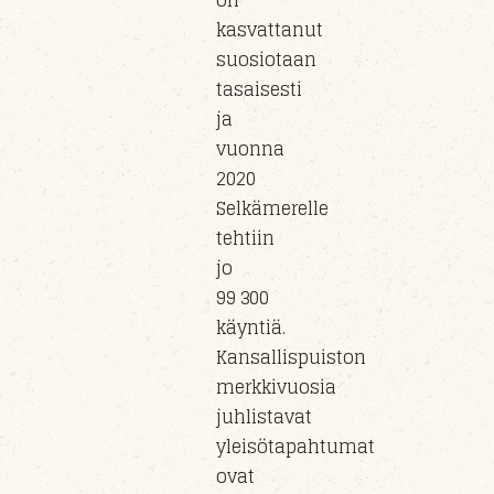
on
kasvattanut
suosiotaan
tasaisesti
ja
vuonna
2020
Selkämerelle
tehtiin
jo
99 300
käyntiä.
Kansallispuiston
merkkivuosia
juhlistavat
yleisötapahtumat
ovat