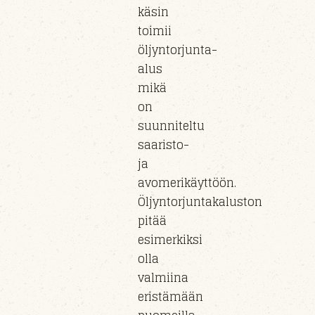
käsin
toimii
öljyntorjunta-
alus
mikä
on
suunniteltu
saaristo-
ja
avomerikäyttöön.
Öljyntorjuntakaluston
pitää
esimerkiksi
olla
valmiina
eristämään