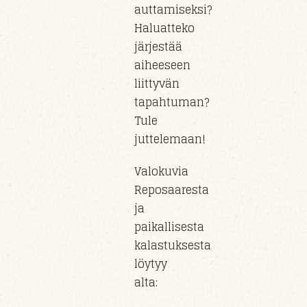
auttamiseksi?
Haluatteko
järjestää
aiheeseen
liittyvän
tapahtuman?
Tule
juttelemaan!
Valokuvia
Reposaaresta
ja
paikallisesta
kalastuksesta
löytyy
alta: