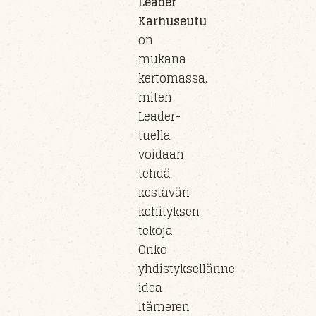
Leader
Karhuseutu
on
mukana
kertomassa,
miten
Leader-
tuella
voidaan
tehdä
kestävän
kehityksen
tekoja.
Onko
yhdistyksellänne
idea
Itämeren