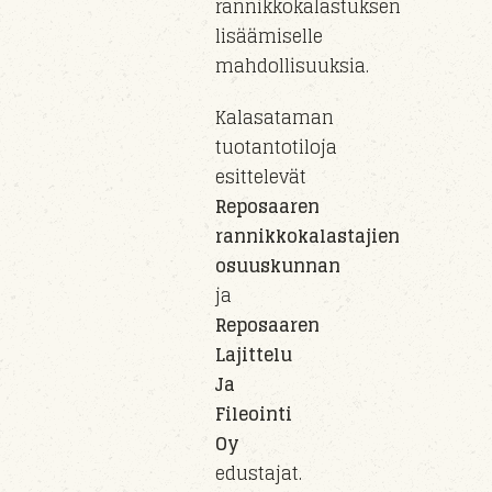
rannikkokalastuksen
lisäämiselle
mahdollisuuksia.
Kalasataman
tuotantotiloja
esittelevät
Reposaaren
rannikkokalastajien
osuuskunnan
ja
Reposaaren
Lajittelu
Ja
Fileointi
Oy
edustajat.