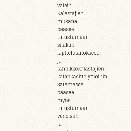
välein.
Kalastajien
mukana
pääsee
tutustumaan
silakan
lajittelulaitokseen
ja
rannikkokalastajien
kalankäsittelytiloihin.
Satamassa
pääsee
myös
tutustumaan
veneisiin
ja