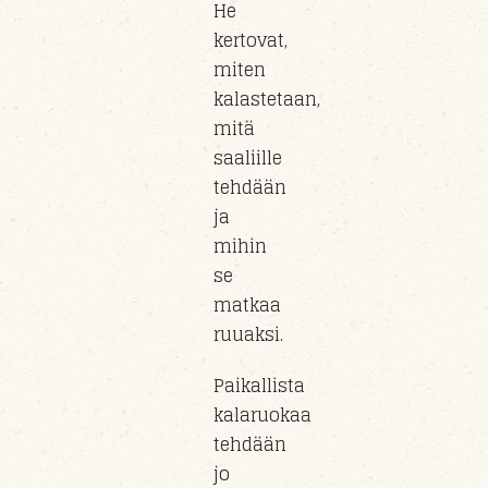
He
kertovat,
miten
kalastetaan,
mitä
saaliille
tehdään
ja
mihin
se
matkaa
ruuaksi.
Paikallista
kalaruokaa
tehdään
jo