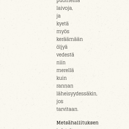
puomeilla
laivoja,
ja
kyetä
myös
keräämään
öljyä
vedestä
niin
merellä
kuin
rannan
läheisyydessäkin
,
jos
tarvitaan.
Metsähallituksen