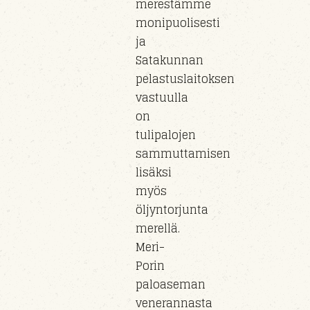
merestämme
monipuolisesti
ja
Satakunnan
pelastuslaitoksen
vastuull
a
on
tulipaloj
en
sammuttamisen
lisäksi
myös
öljyntorjunta
m
erel
lä.
Meri-
Porin
paloaseman
veneran
nasta