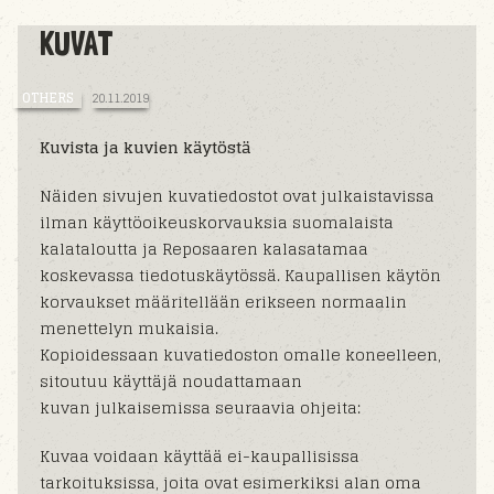
KUVAT
OTHERS
20.11.2019
Kuvista ja kuvien käytöstä
Näiden sivujen kuvatiedostot ovat julkaistavissa
ilman käyttöoikeuskorvauksia suomalaista
kalataloutta ja Reposaaren kalasatamaa
koskevassa tiedotuskäytössä. Kaupallisen käytön
korvaukset määritellään erikseen normaalin
menettelyn mukaisia.
Kopioidessaan kuvatiedoston omalle koneelleen,
sitoutuu käyttäjä noudattamaan
kuvan julkaisemissa seuraavia ohjeita:
Kuvaa voidaan käyttää ei-kaupallisissa
tarkoituksissa, joita ovat esimerkiksi alan oma