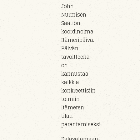
John
Nurmisen
Säätiön
koordinoima
Itämeripäivä.
Päivän
tavoitteena
on
kannustaa
kaikkia
konkreettisiin
toimiin
Itämeren
tilan
parantamiseksi.
Kalasatamaan