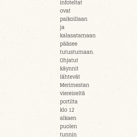
infoteltat
ovat
paikoillaan
ja
kalasatamaan
pääsee
tutustumaan.
Ohjatut
käynnit
lähtevät
Merimestan
viereiseltä
portilta
klo 12
alkaen
puolen
tunnin