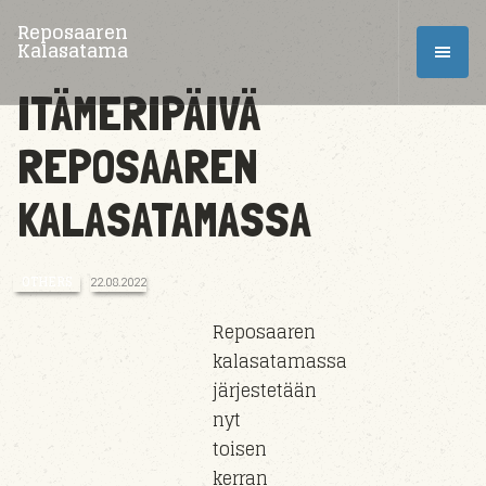
Reposaaren
Kalasatama
ITÄMERIPÄIVÄ
REPOSAAREN
KALASATAMASSA
OTHERS
22.08.2022
Reposaaren
kalasatamassa
järjestetään
nyt
toisen
kerran