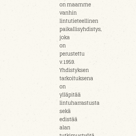
on maamme
vanhin
lintutieteellinen
paikallisyhdistys,
joka
on
perustettu
v.1959.
Yhdistyksen
tarkoituksena
on
ylläpitää
lintuharrastusta
sekä
edistää
alan
tutkimustyötä