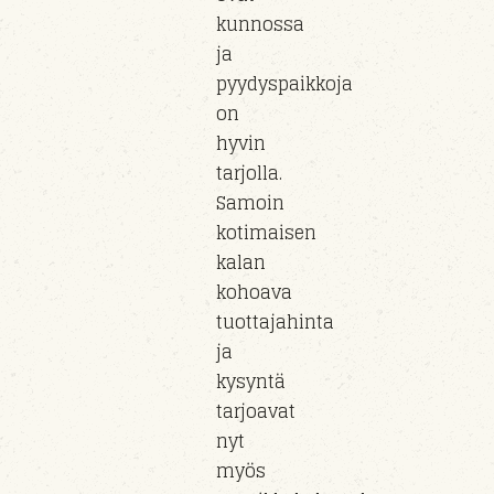
kunnossa
ja
pyydyspaikkoja
on
hyvin
tarjolla.
Samoin
kotimaisen
kalan
kohoava
tuottajahinta
ja
kysyntä
tarjoavat
nyt
myös