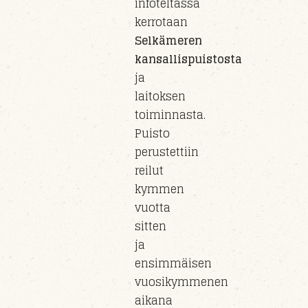
infoteltassa
kerrotaan
Selkämeren
kansallispuistosta
ja
laitoksen
toiminnasta.
Puisto
perust
ettiin
reilut
kymmen
vuotta
sitten
ja
e
nsimmäisen
vuosikymmenen
aikana