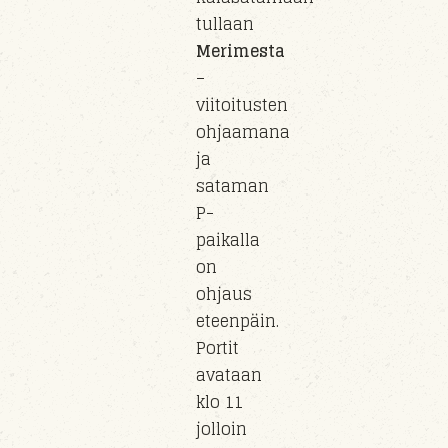
tullaan
Merimesta
–
viitoitusten
ohjaamana
ja
sataman
P-
paikalla
on
ohjaus
eteenpäin.
Portit
avataan
klo 11
jolloin