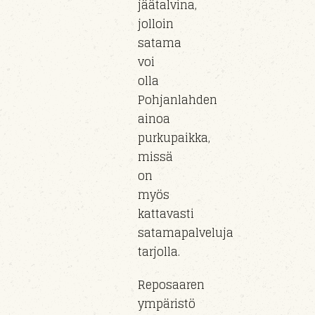
jäätalvina,
jolloin
satama
voi
olla
Pohjanlahden
ainoa
purkupaikka,
missä
on
myös
kattavasti
satamapalveluja
tarjolla.
Reposaaren
ympäristö