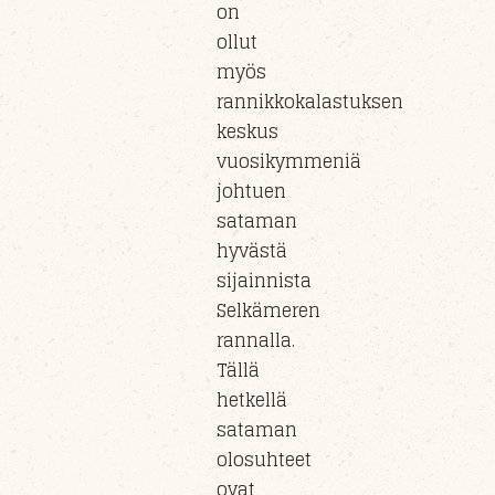
on
ollut
myös
rannikkokalastuksen
keskus
vuosikymmeniä
johtuen
sataman
hyvästä
sijainnista
Selkämeren
rannalla.
Tällä
hetkellä
sataman
olosuhteet
ovat