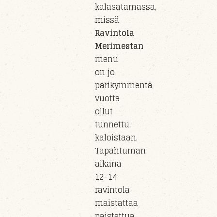
kalasatamassa,
missä
Ravintola
Merimestan
menu
on jo
parikymmentä
vuotta
ollut
tunnettu
kaloistaan.
Tapahtuman
aikana
12–14
ravintola
maistattaa
paistettua