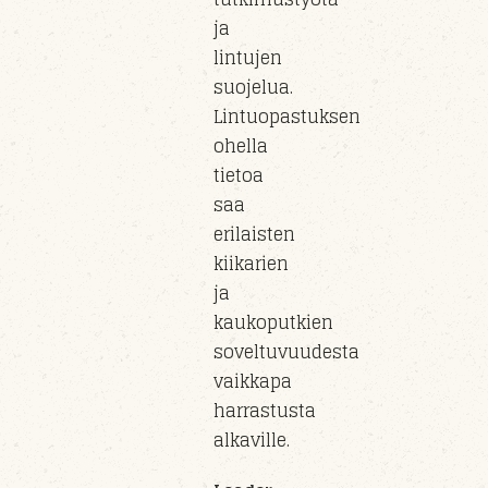
ja
lintujen
suojelua.
Lintuopastuksen
ohella
tietoa
saa
erilaisten
kiikarien
ja
kaukoputkien
soveltuvuudesta
vaikkapa
harrastusta
alkaville.