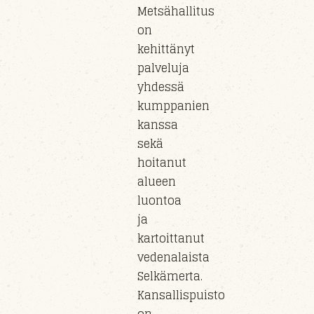
Metsähallitus
on
kehittänyt
palveluja
yhdessä
kumppanien
kanssa
sekä
hoitanut
alueen
luontoa
ja
kartoittanut
vedenalaista
Selkämerta.
Kansallispuisto