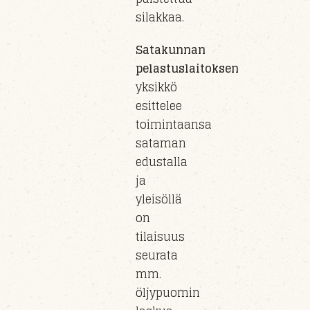
silakkaa.
Satakunnan
pelastuslaitoksen
yksikkö
esittelee
toimintaansa
sataman
edustalla
ja
yleisöllä
on
tilaisuus
seurata
mm.
öljypuomin