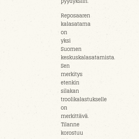
pyydyksiin.
Reposaaren
kalasatama
on
yksi
Suomen
keskuskalasatamista.
Sen
merkitys
etenkin
silakan
troolikalastukselle
on
merkittävä.
Tilanne
korostuu